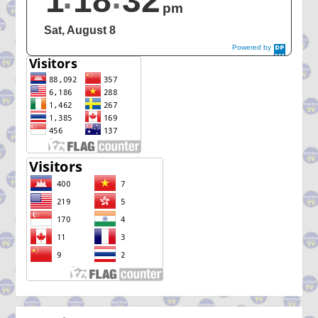
1
18
33
pm
Sat, August 8
Powered by
DaysPedia.c
om