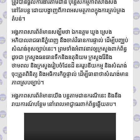
ត្រូវបានផ្ដល់ការងារតាមដាន ប៉ុន្តែសកម្មភាពសាងសង់
នៅតែបន្ត ដោយបង្ហាញពីភាពអសមត្ថភាពក្នុងការគ្រប់គ្រង
តំបន់។
អង្គភាពសារព័ត៌មានសង្ឃឹមថា ឯកឧត្តម ឃួង ស្រេង
អភិបាលរាជធានីភ្នំពេញ នឹងចាត់វិធានការផ្ទាល់ ដើម្បីបញ្ឈប់
សំណង់ខុសច្បាប់នេះ។ ព្រមទាំងអំពាវនាវឲ្យក្រសួងពាក់ព័ន្ធ
ដូចជា ក្រសួងធនធានទឹកនិងឧតុនិយម ក្រសួងរ៉ែនិង
ថាមពល និងក្រសួងរៀបចំដែនដី នគរូបនីយកម្ម និងសំណង់
ចុះត្រួតពិនិត្យ និងអធិការកិច្ចផ្ទាល់ ដើម្បីធានាថាសំណង់មាន
ភាពស្របច្បាប់។
អង្គភាពសារព័ត៌មានយើង បន្តតាមដានករណីនេះ និងនឹង
រាយការណ៍បន្ថែម នៅពេលអាជ្ញាធរពាក់ព័ន្ធឆ្លើយតប។