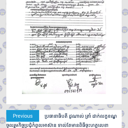
Post
Previous
Previous
ប្រធានាធិបតី ដូណាល់ ត្រាំ ដាក់លក្ខខណ្ឌ
navigation
post:
ចូលរួមកិច្ចប្រជុំកំពូលអាស៊ាន ទាល់តែមានពិធីចុះហត្ថលេខា