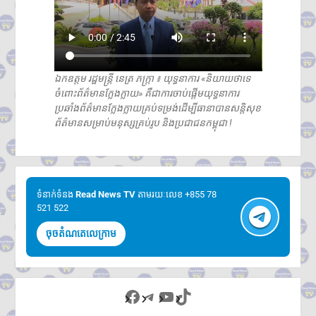
ឯកឧត្តម រដ្ឋមន្ត្រី នេត្រ ភក្រ្តា ៖ យុទ្ធនាការ «និយាយថាទេ
ចំពោះព័ត៌មានក្លែងក្លាយ» គឺជាការចាប់ផ្តើមយុទ្ធនាការ
ប្រឆាំងព័ត៌មានក្លែងក្លាយគ្រប់ទម្រង់ដើម្បីធានាបានសន្តិសុខ
ព័ត៌មានសម្រាប់មនុស្សគ្រប់រូប និងប្រជាជនកម្ពុជា !
ទំនាក់ទំនង​​
Read News TV
តាមរយៈលេខ +855 78
521 522
ចុចតំណតេលេក្រាម
Facebook
Telegram
YouTube
TikTok