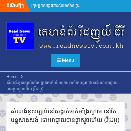
Skip
ដំណឹងថ្មីៗ
លោកជំទាវបណ្ឌិត ពេជ ចន្ទមុន្នី
to
ហ៊ុនម៉ាណែត អញ្ជើញប្រគល់ផ្ទះថ្មី
content
៣ខ្នង ជូនក្រុមគ្រួសារវីរកងទ័ពពលី
នៅខេត្តកណ្តាល
ក្រសួងបរិស្ថាន ស្នើឱ្យរដ្ឋបាល
រាជធានី-ខេត្ត អនុវត្តច្បាប់តឹងរ៉ឹង
លើការហាមនាំចូលសំណល់អាគុយ
និងបរិក្ខារអេឡិចត្រូនិកប្រើប្រាស់រួច
អាជ្ញាធរខេត្តបន្ទាយមានជ័យ រៀបចំ
Menu
ការចាប់ឆ្នោត ជ្រើសរើសតូបលក់ដូរ
សម្រាប់អាជីវករភៀសសឹក នៅភូមិ
រង់ចាំ ជំហានដំបូង
Home
ប្រមាណ៣០០តូប
សំណង់ខុសច្បាប់នៅសង្កាត់ចាក់អង្រែក្រោម នៅតែបន្តសាងសង់ ទោះអាជ្ញាធរ
លោក ទូច សុឃៈ បញ្ជាក់ថា៖ យុវតី
បានផ្អាករួចហើយ (វីដេអូ)
សិង្ហបុរី មក កម្ពុជាដោយសារបញ្ហា
គ្រួសារ មិនមែនជាករណីជួញដូរ
មនុស្ស
លោក ថម អេនឌ្រូ «ខ្ញុំរំជួលចិត្ត
សំណង់ខុសច្បាប់នៅសង្កាត់ចាក់អង្រែក្រោម នៅតែ
ពេលពួកគាត់យំ ពេលនិយាយមក
បន្តសាងសង់ ទោះអាជ្ញាធរបានផ្អាករួចហើយ (វីដេអូ)
កាន់ខ្ញុំ ពួកគាត់មិនអាចទៅផ្ទះវិញ
ដោយសារថៃគ្រប់គ្រង ពួកគាត់