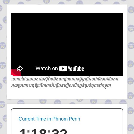
យោធាថៃបានយកជនស៊ីវិលនិងហេដ្ឋារចនាសម្ព័ន្ធស៊ីវិលជាទិសដៅនៃការ
វាយប្រហារ បង្កឱ្យកើតមានវិបត្តិជនភៀសសឹកធ្ងន់ធ្ងរបំផុតនៅកម្ពុជា
Current Time in Phnom Penh