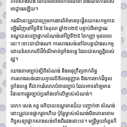
ភាពសាងសង់ ដោយមិនអើពើការណែនាំ និងវិធានការរបស់
ក្នុងរយៈពេល១ឆ្នាំ សំណុំរឿងឆបោក
តាមប្រព័ន្ធច្ចេកវិទ្យា២៦៨ករណីត្រូវ
អាជ្ញាធរឡើយ។
បញ្ជូនទៅតុលាការ និងពាក់ព័ន្ធមុខ
សញ្ញាសង្ស័យជិត ៣ពាន់នាក់
ករណីនេះត្រូវបានក្រុមការងារព័ត៌មានចុះផ្តិតយកសកម្មភាព
២៤ កក្កដា ២០២៦៖ ខួប ១ ឆ្នាំ នៃ
ឡើងវិញនៅថ្ងៃទី៥ ខែតុលា ឆ្នាំ២០២៥ បន្ទាប់ពីអាជ្ញាធរ
ការចងចាំអំពីការចាប់ផ្តើមជម្លោះ
ខណ្ឌបានបញ្ជាផ្អាកសំណង់នៅថ្ងៃទី២៥ ខែកញ្ញា មុនពេល
ប្រដាប់អាវុធ និងការប្តេជ្ញាចិត្តរក្សា
នេះ។ ទោះជាយ៉ាងណា ការសាងសង់នៅតែបន្តយ៉ាងសកម្ម
សន្តិភាព
កម្ពុជា និង FBI ប្តេជ្ញាបន្តពង្រឹង
ដោយរំលោភលើដីចំណីមាត់ច្រាំងទន្លេ ដែលជាសម្បត្តិរបស់
កិច្ចសហប្រតិបត្តិការសន្តិសុខ
រដ្ឋ។
ក្រសួងអប់រំ យុវជន និងកីឡា
ប្រកាសព័ត៌មានពីការប្រឡង
យោងតាមច្បាប់ស្តីពីសំណង់ និងអនុក្រឹត្យពាក់ព័ន្ធ
សញ្ញាបត្រមធ្យមសិក្សាទុតិយភូមិ
ការសាងសង់ដោយគ្មានលិខិតអនុញ្ញាត និងការចាក់ដីចូល
សម័យប្រឡង៖១០ សីហ ២០២៦
មានបេក្ខជនចុះឈ្មោះប្រឡង
ច្រាំងទន្លេ គឺជាការរំលោភបំពានច្បាប់ ដែលអាចនាំឲ្យមាន
សរុប១៥១,២៣៨នាក់
វិធានការផ្លូវច្បាប់ប្រឆាំងទៅលើម្ចាស់សំណង់។
ស្រី៨៤,៧៣៥នាក់
ក្រុមអ្នកសង្កេតការណ៍អាស៊ាន ចុះ
លោក សេង គន្ធ អភិបាលខណ្ឌមានជ័យ បញ្ជាក់ថា សំណង់
ពិនិត្យស្ថានភាពជាក់ស្តែងនៅតាម
នោះត្រូវបានផ្អាករួចហើយ ប៉ុន្តែម្ចាស់សំណង់មិនគោរពតាម
ព្រំដែនកម្ពុជា-ថៃ ក្នុងខេត្តបន្ទាយ
កិច្ចសន្យាផ្អាកសាងសង់ទាំងពីរដងនោះទេ។ មន្ត្រីមួយចំនួនក៏
មានជ័យ