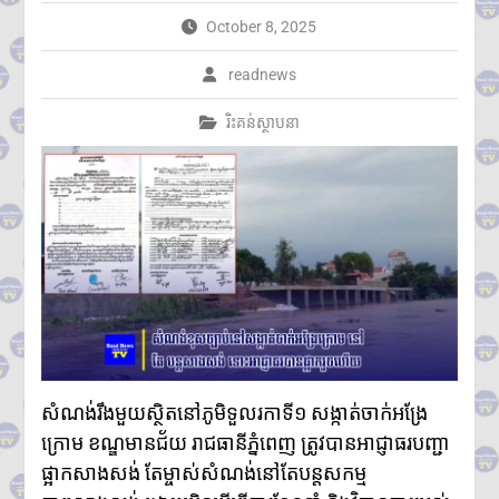
សមនឹងត្រឡប់ទៅផ្ទះវិញ»
October 8, 2025
អ្នកនាំពាក្យក្រសួងព័ត៌មាន៖
គេហទំព័រមន្ទីរព័ត៌មានរាជធានី-ខេត្ត
readnews
ត្រូវក្លាយជាច្រកផ្តល់ព័ត៌មានផ្លូវការ
ដ៏សំខាន់
រិះគន់ស្ថាបនា
សម្តេចមហាបវរធិបតី ហ៊ុន
ម៉ាណែត ដាក់ចេញដំណោះស្រាយ
៨ចំណុច ពន្លឿនបញ្ហាជាប់គាំងនៃ
ការចេញបណ្ណសម្គាល់កម្មសិទ្ធិដីធ្លី
រដ្ឋមន្រ្តីក្រសួងមហាផ្ទៃ អំពាវនាវ
អង្គការ សមាគម ដៃគូអភិវឌ្ឍន៍ បន្ត
ចូលរួមលើកកម្ពស់អភិវឌ្ឍន៍ជាតិ
ឯកឧត្តម ស៊ុន ចាន់ថុល បញ្ជាក់ថា
អត្រាពន្ធថ្មីចំនួន ១០% ដែល
សហរដ្ឋអាមេរិកដាក់លើកម្ពុជា
មិនមែនយកទៅបូកបន្ថែមលើអត្រា
១៩% នោះទេ
សំណង់រឹងមួយស្ថិតនៅភូមិទួលរកាទី១ សង្កាត់ចាក់អង្រែ
លោក ហ្សេលេនស្គី អះអាងថា រុស្ស៊ី
គ្រោងនាំទាហានកូរ៉េខាងជើង
ក្រោម ខណ្ឌមានជ័យ រាជធានីភ្នំពេញ ត្រូវបានអាជ្ញាធរបញ្ជា
៣០,០០០នាក់បន្ថែម មកចូលរួម
ផ្អាកសាងសង់ តែម្ចាស់សំណង់នៅតែបន្តសកម្ម
ក្នុងសង្គ្រាម