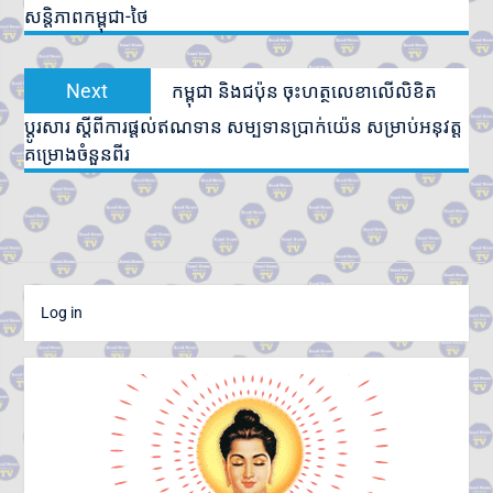
សន្តិភាពកម្ពុជា-ថៃ
Next
Next
កម្ពុជា និងជប៉ុន ចុះហត្ថលេខាលើលិខិត
post:
ប្តូរសារ ស្តីពីការផ្តល់ឥណទាន សម្បទានប្រាក់យ៉េន សម្រាប់អនុវត្ត
គម្រោងចំនួនពីរ
Log in