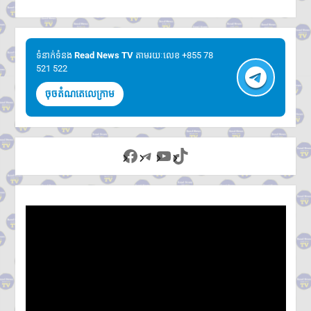
ទំនាក់ទំនង​​
Read News TV
តាមរយៈលេខ +855 78
521 522
ចុចតំណតេលេក្រាម
Facebook
Telegram
YouTube
TikTok