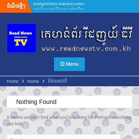
សមនឹងត្រឡប់ទៅផ្ទះវិញ»
Skip
ដំណឹងថ្មីៗ
អ្នកនាំពាក្យក្រសួងព័ត៌មាន៖
to
គេហទំព័រមន្ទីរព័ត៌មានរាជធានី-ខេត្ត
content
ត្រូវក្លាយជាច្រកផ្តល់ព័ត៌មានផ្លូវការ
ដ៏សំខាន់
សម្តេចមហាបវរធិបតី ហ៊ុន
ម៉ាណែត ដាក់ចេញដំណោះស្រាយ
៨ចំណុច ពន្លឿនបញ្ហាជាប់គាំងនៃ
ការចេញបណ្ណសម្គាល់កម្មសិទ្ធិដីធ្លី
រដ្ឋមន្រ្តីក្រសួងមហាផ្ទៃ អំពាវនាវ
Menu
អង្គការ សមាគម ដៃគូអភិវឌ្ឍន៍ បន្ត
ចូលរួមលើកកម្ពស់អភិវឌ្ឍន៍ជាតិ
ឯកឧត្តម ស៊ុន ចាន់ថុល បញ្ជាក់ថា
ព័ត៌មានជាតិ
Home
Home
អត្រាពន្ធថ្មីចំនួន ១០% ដែល
សហរដ្ឋអាមេរិកដាក់លើកម្ពុជា
មិនមែនយកទៅបូកបន្ថែមលើអត្រា
Nothing Found
១៩% នោះទេ
លោក ហ្សេលេនស្គី អះអាងថា រុស្ស៊ី
It seems we can’t find what you’re looking for. Perhaps searching
គ្រោងនាំទាហានកូរ៉េខាងជើង
can help.
៣០,០០០នាក់បន្ថែម មកចូលរួម
ក្នុងសង្គ្រាម
Search