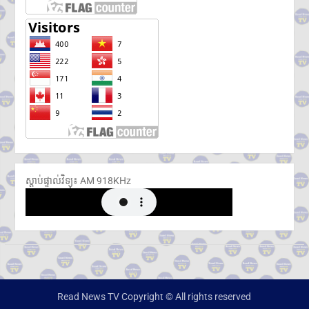
ស្តាប់ផ្ទាល់វិទ្យុ៖ ​AM 918KHz
Read News TV Copyright © All rights reserved