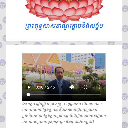
ហ៊ុនម៉ាណែត អញ្ជើញប្រគល់ផ្ទះថ្មី
៣ខ្នង ជូនក្រុមគ្រួសារវីរកងទ័ពពលី
នៅខេត្តកណ្តាល
ក្រសួងបរិស្ថាន ស្នើឱ្យរដ្ឋបាល
រាជធានី-ខេត្ត អនុវត្តច្បាប់តឹងរ៉ឹង
លើការហាមនាំចូលសំណល់អាគុយ
និងបរិក្ខារអេឡិចត្រូនិកប្រើប្រាស់រួច
អាជ្ញាធរខេត្តបន្ទាយមានជ័យ រៀបចំ
ការចាប់ឆ្នោត ជ្រើសរើសតូបលក់ដូរ
សម្រាប់អាជីវករភៀសសឹក នៅភូមិ
រង់ចាំ ជំហានដំបូង
ប្រមាណ៣០០តូប
លោក ទូច សុឃៈ បញ្ជាក់ថា៖ យុវតី
សិង្ហបុរី មក កម្ពុជាដោយសារបញ្ហា
គ្រួសារ មិនមែនជាករណីជួញដូរ
មនុស្ស
ឯកឧត្តម រដ្ឋមន្ត្រី នេត្រ ភក្រ្តា ៖ យុទ្ធនាការ «និយាយថាទេ
ចំពោះព័ត៌មានក្លែងក្លាយ» គឺជាការចាប់ផ្តើមយុទ្ធនាការ
ប្រឆាំងព័ត៌មានក្លែងក្លាយគ្រប់ទម្រង់ដើម្បីធានាបានសន្តិសុខ
ព័ត៌មានសម្រាប់មនុស្សគ្រប់រូប និងប្រជាជនកម្ពុជា !