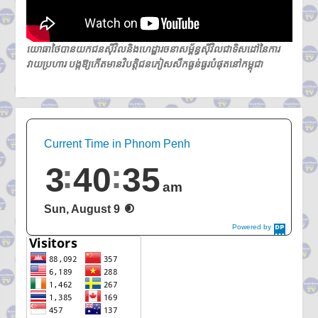
យោធាថៃបានយកជនស៊ីវិលនិងហេដ្ឋារចនាសម្ព័ន្ធស៊ីវិលជាទិសដៅនៃការ
វាយប្រហារ បង្កឱ្យកើតមានវិបត្តិជនភៀសសឹកធ្ងន់ធ្ងរបំផុតនៅកម្ពុជា
Current Time in Phnom Penh
3
40
35
am
Sun, August 9
Powered by
DaysPedia.c
om