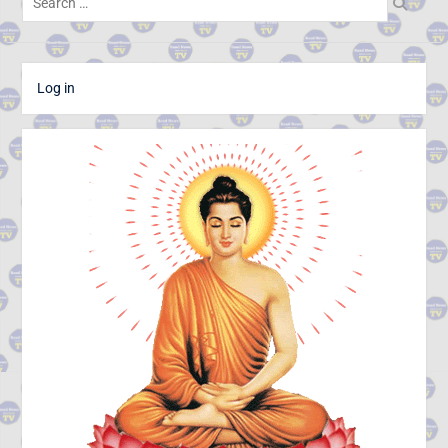
ក្នុងរយៈពេល១ឆ្នាំ សំណុំរឿងឆបោក
for:
តាមប្រព័ន្ធច្ចេកវិទ្យា២៦៨ករណីត្រូវ
បញ្ជូនទៅតុលាការ និងពាក់ព័ន្ធមុខ
សញ្ញាសង្ស័យជិត ៣ពាន់នាក់
២៤ កក្កដា ២០២៦៖ ខួប ១ ឆ្នាំ នៃ
Log in
ការចងចាំអំពីការចាប់ផ្តើមជម្លោះ
ប្រដាប់អាវុធ និងការប្តេជ្ញាចិត្តរក្សា
សន្តិភាព
កម្ពុជា និង FBI ប្តេជ្ញាបន្តពង្រឹង
កិច្ចសហប្រតិបត្តិការសន្តិសុខ
ក្រសួងអប់រំ យុវជន និងកីឡា
ប្រកាសព័ត៌មានពីការប្រឡង
សញ្ញាបត្រមធ្យមសិក្សាទុតិយភូមិ
សម័យប្រឡង៖១០ សីហ ២០២៦
មានបេក្ខជនចុះឈ្មោះប្រឡង
សរុប១៥១,២៣៨នាក់
ស្រី៨៤,៧៣៥នាក់
ក្រុមអ្នកសង្កេតការណ៍អាស៊ាន ចុះ
ពិនិត្យស្ថានភាពជាក់ស្តែងនៅតាម
ព្រំដែនកម្ពុជា-ថៃ ក្នុងខេត្តបន្ទាយ
មានជ័យ
លោកជំទាវបណ្ឌិត ពេជ ចន្ទមុន្នី