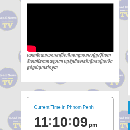
យោធាថៃបានយកជនស៊ីវិលនិងហេដ្ឋារចនាសម្ព័ន្ធស៊ីវិលជា
ទិសដៅនៃការវាយប្រហារ បង្កឱ្យកើតមានវិបត្តិជនភៀសសឹក
ធ្ងន់ធ្ងរបំផុតនៅកម្ពុជា
Current Time in Phnom Penh
11
10
10
pm