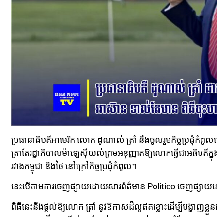
ប្រធានាធិបតីអាមេរិក លោក ដូណាល់ ត្រាំ នឹងចូលរួមកិច្ចប្រជុំកំ
ត្រាតែរដ្ឋាភិបាលម៉ាឡេស៊ីយល់ព្រមអនុញ្ញាតឱ្យលោកធ្វើជាអធិបតីក្នុង
រវាងកម្ពុជា និងថៃ នៅក្រៅកិច្ចប្រជុំកំពូល។
នេះបើតាមការចេញផ្សាយដោយសារព័ត៌មាន Politico ចេញផ្សាយនៅថ
ពិធីនេះនឹងផ្តល់ឱ្យលោក ត្រាំ នូវឱកាសដ៏ល្អឥតខ្ចោះដើម្បីបង្ហាញខ្លួ