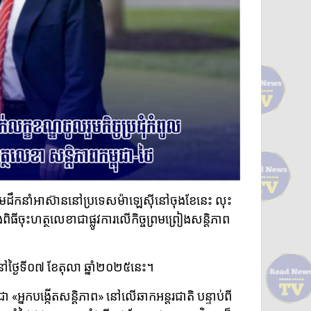
ពូលមេដឹកនាំអាស៊ាននៅប្រទេសម៉ាឡេស៊ីនៅចុងខែនេះ លុះ
ពិធីចុះហត្ថលេខាជាផ្លូវការលើកិច្ចព្រមព្រៀងសន្តិភាព
្ងៃទី០៧ ខែតុលា ឆ្នាំ២០២៥នេះ។
នជា «អ្នកបង្កើតសន្តិភាព» នៅលើឆាកអន្តរជាតិ បន្ទាប់ពី