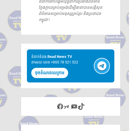
គឺជាការចាប់ផ្តើមយុទ្ធនាការប្រឆាំងព័ត៌មាន
ក្លែងក្លាយគ្រប់ទម្រង់ដើម្បីធានាបានសន្តិសុខ
ព័ត៌មានសម្រាប់មនុស្សគ្រប់រូប និងប្រជាជន
កម្ពុជា !
ទំនាក់ទំនង​​
Read News TV
តាមរយៈលេខ +855 78 521 522
ចុចតំណតេលេក្រាម
Facebook
Telegram
YouTube
TikTok