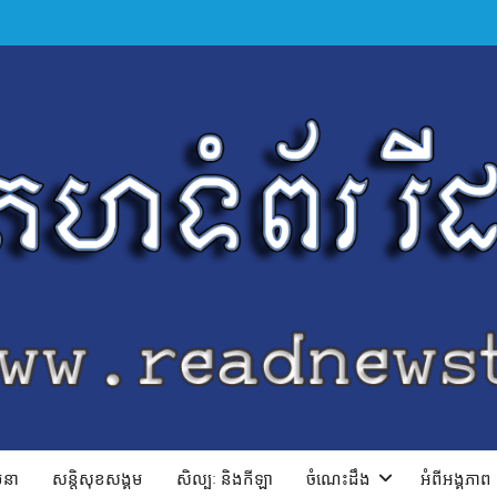
ាបនា
សន្តិសុខសង្គម
សិល្បៈ និងកីឡា
ចំណេះដឹង
អំពីអង្គភាព