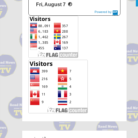
Fri, August 7
Powered by
DaysPedia.c
om