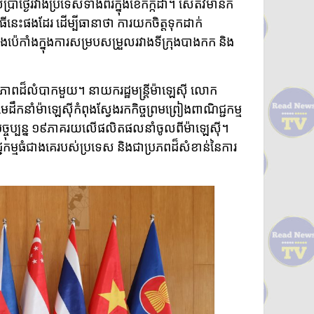
ាំថ្ងៃរវាងប្រទេសទាំងពីរក្នុងខែកក្កដា។ សេតវិមានក៏
ពិធីនេះផងដែរ ដើម្បីធានាថា ការយកចិត្តទុកដាក់
ុងប៉េកាំងក្នុងការសម្របសម្រួលរវាងទីក្រុងបាងកក និង
្ថានភាពដ៏លំបាកមួយ។ នាយករដ្ឋមន្ត្រីម៉ាឡេស៊ី លោក
មេដឹកនាំម៉ាឡេស៊ីកំពុងស្វែងរកកិច្ចព្រមព្រៀងពាណិជ្ជកម្ម
្ចុប្បន្ន ១៩ភាគរយលើផលិតផលនាំចូលពីម៉ាឡេស៊ី។
ាណិជ្ជកម្មធំជាងគេរបស់ប្រទេស និងជាប្រភពដ៏សំខាន់នៃការ