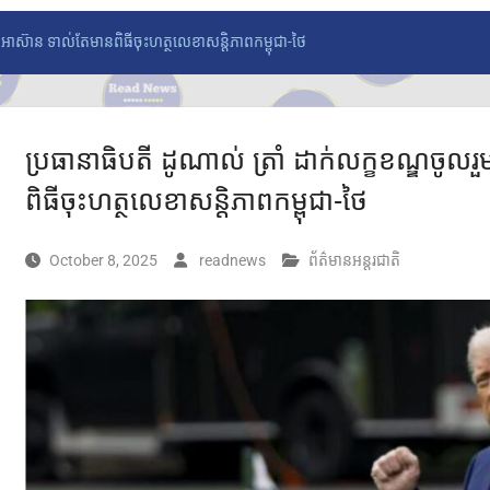
ពូលអាស៊ាន ទាល់តែមានពិធីចុះហត្ថលេខាសន្តិភាពកម្ពុជា-ថៃ
ប្រធានាធិបតី ដូណាល់ ត្រាំ ដាក់លក្ខខណ្ឌចូលរួ
ពិធីចុះហត្ថលេខាសន្តិភាពកម្ពុជា-ថៃ
October 8, 2025
readnews
ព័ត៌មានអន្តរជាតិ