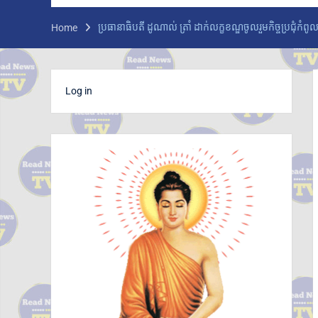
ក្រសួងអប់រំ យុវជន និងកីឡា ប្រកាសព័ត៌មានពីការ
ប្រឡងសញ្ញាបត្រមធ្យមសិក្សាទុតិយភូមិ សម័យ
ប្រធានាធិបតី ដូណាល់ ត្រាំ ដាក់លក្ខខណ្ឌចូលរួមកិច្ចប្រជុំកំ
Home
ប្រឡង៖១០ សីហ ២០២៦ មានបេក្ខជនចុះឈ្មោះ
ប្រឡង សរុប១៥១,២៣៨នាក់ ស្រី៨៤,៧៣៥នាក់
ក្រុមអ្នកសង្កេតការណ៍អាស៊ាន ចុះពិនិត្យស្ថានភាពជាក់
ស្តែងនៅតាមព្រំដែនកម្ពុជា-ថៃ ក្នុងខេត្តបន្ទាយ
Log in
មានជ័យ
លោកជំទាវបណ្ឌិត ពេជ ចន្ទមុន្នី ហ៊ុនម៉ាណែត អញ្ជើញ
ប្រគល់ផ្ទះថ្មី ៣ខ្នង ជូនក្រុមគ្រួសារវីរកងទ័ពពលីនៅ
ខេត្តកណ្តាល
ក្រសួងបរិស្ថាន ស្នើឱ្យរដ្ឋបាលរាជធានី-ខេត្ត អនុវត្ត
ច្បាប់តឹងរ៉ឹងលើការហាមនាំចូលសំណល់អាគុយ និង
បរិក្ខារអេឡិចត្រូនិកប្រើប្រាស់រួច
អាជ្ញាធរខេត្តបន្ទាយមានជ័យ រៀបចំការចាប់ឆ្នោត
ជ្រើសរើសតូបលក់ដូរ សម្រាប់អាជីវករភៀសសឹក នៅ
ភូមិរង់ចាំ ជំហានដំបូងប្រមាណ៣០០តូប
លោក ទូច សុឃៈ បញ្ជាក់ថា៖ យុវតីសិង្ហបុរី មក កម្ពុជា
ដោយសារបញ្ហាគ្រួសារ មិនមែនជាករណីជួញដូរមនុស្ស
លោក ថម អេនឌ្រូ «ខ្ញុំរំជួលចិត្ត ពេលពួកគាត់យំ ពេល
និយាយមកកាន់ខ្ញុំ ពួកគាត់មិនអាចទៅផ្ទះវិញ
ដោយសារថៃគ្រប់គ្រង ពួកគាត់សមនឹងត្រឡប់ទៅផ្ទះ