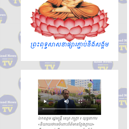
វិញ»
ឯកឧត្តម រដ្ឋមន្ត្រី នេត្រ ភក្រ្តា ៖ យុទ្ធនាការ
«និយាយថាទេចំពោះព័ត៌មានក្លែងក្លាយ»