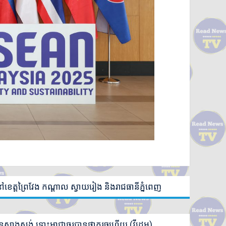
្នា នៅខេត្តព្រៃវែង កណ្តាល ស្វាយរៀង និងរាជធានីភ្នំពេញ
្តសាងសង់ ទោះអាជ្ញាធរបានផ្អាករួចហើយ (វីដេអូ)