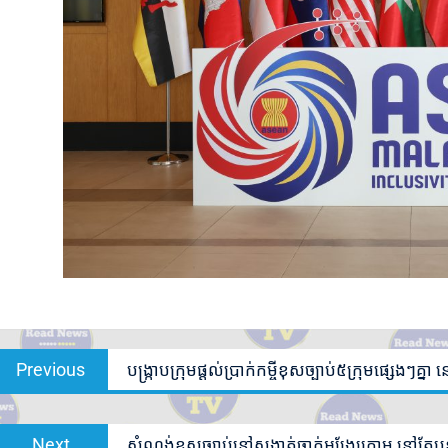
Post
Previous
Previous
បង្ក្រាបក្រុមផ្តល់ប្រាក់កម្ចីខុសច្បាប់៥ក្រុមផ្សេងៗគ
navigation
post:
Next
Next
សំណង់ខុសច្បាប់នៅសង្កាត់ចាក់អង្រែក្រោម នៅតែបន