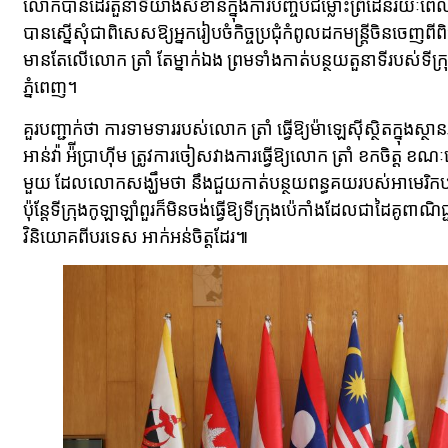
លោកបានដើរតួនាទីយ៉ាងសំខាន់ក្នុងការបញ្ចប់ជម្លោះព្រំដែនរយៈពេលប្រ
បានស្នើសុំជាពិសេសឱ្យអ្នករៀបចំកិច្ចប្រជុំកំពូលដកមន្ត្រីចិនចេញពី
មានតែលើលោក ត្រាំ តែម្នាក់ឯង ព្រមទាំងកាត់បន្ថយតួនាទីរបស់ទីក្រ
ភ្នំពេញ។
គួរបញ្ជាក់ថា ការទាមទាររបស់លោក ត្រាំ ធ្វើឱ្យម៉ាឡេស៊ីស្ថិតក្នុងស
អាន់វ៉ា អ៉ីប្រាហ៊ីម ត្រូវការចៀសវាងការធ្វើឱ្យលោក ត្រាំ ខកចិត្ត ខណៈ
មួយ ដែលលោកសង្ឃឹមថា នឹងជួយកាត់បន្ថយពន្ធគយរបស់អាមេរិកបច
ប៉ុន្តែទីក្រុងកូឡាឡាំពួរក៏មិនចង់ធ្វើឱ្យទីក្រុងប៉េកាំងដែលជាដៃគូព
វិនិយោគពីបរទេស អាក់អន់ចិត្តដែរ៕