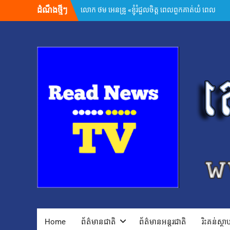
Skip
ដំណឹងថ្មីៗ
អ្នកនាំពាក្យក្រសួងព័ត៌មាន៖ គេហទំព័រមន្ទីរព័ត៌មាន
to
រាជធានី-ខេត្ត ត្រូវក្លាយជាច្រកផ្តល់ព័ត៌មានផ្លូវការដ៏
content
សំខាន់
សម្តេចមហាបវរធិបតី ហ៊ុន ម៉ាណែត ដាក់ចេញដំណោះ
ស្រាយ ៨ចំណុច ពន្លឿនបញ្ហាជាប់គាំងនៃការចេញ
បណ្ណសម្គាល់កម្មសិទ្ធិដីធ្លី
រដ្ឋមន្រ្តីក្រសួងមហាផ្ទៃ អំពាវនាវអង្គការ សមាគម ដៃគូ
អភិវឌ្ឍន៍ បន្តចូលរួមលើកកម្ពស់អភិវឌ្ឍន៍ជាតិ
ឯកឧត្តម ស៊ុន ចាន់ថុល បញ្ជាក់ថា អត្រាពន្ធថ្មីចំនួន
១០% ដែលសហរដ្ឋអាមេរិកដាក់លើកម្ពុជា មិនមែនយក
ទៅបូកបន្ថែមលើអត្រា ១៩% នោះទេ
លោក ហ្សេលេនស្គី អះអាងថា រុស្ស៊ីគ្រោងនាំទាហានកូរ៉េ
ខាងជើង ៣០,០០០នាក់បន្ថែម មកចូលរួមក្នុងសង្គ្រាម
ក្នុងរយៈពេល១ឆ្នាំ សំណុំរឿងឆបោកតាម
ប្រព័ន្ធច្ចេកវិទ្យា២៦៨ករណីត្រូវបញ្ជូនទៅតុលាការ និង
ពាក់ព័ន្ធមុខសញ្ញាសង្ស័យជិត ៣ពាន់នាក់
២៤ កក្កដា ២០២៦៖ ខួប ១ ឆ្នាំ នៃការចងចាំអំពីការ
ចាប់ផ្តើមជម្លោះប្រដាប់អាវុធ និងការប្តេជ្ញាចិត្តរក្សា
សន្តិភាព
កម្ពុជា និង FBI ប្តេជ្ញាបន្តពង្រឹងកិច្ចសហប្រតិបត្តិការ
Home
ព័ត៌មានជាតិ
ព័ត៌មានអន្តរជាតិ
រិះគន់ស្ថ
សន្តិសុខ