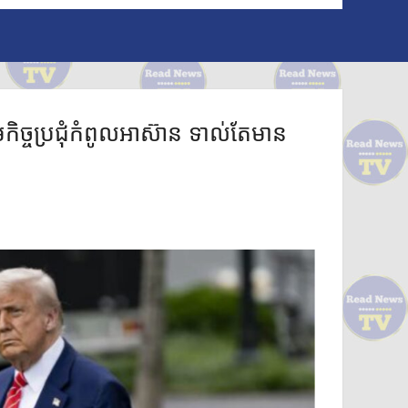
មកិច្ចប្រជុំកំពូលអាស៊ាន ទាល់តែមាន