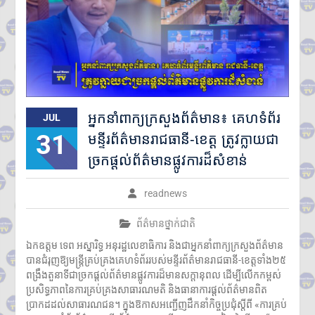
អ្នកនាំពាក្យក្រសួងព័ត៌មាន៖ គេហទំព័រ
JUL
31
មន្ទីរព័ត៌មានរាជធានី-ខេត្ត ត្រូវក្លាយជា
ច្រកផ្តល់ព័ត៌មានផ្លូវការដ៏សំខាន់
readnews
ព័ត៌មានថ្នាក់ជាតិ
ឯកឧត្តម ទេព អស្នារិទ្ធ អនុរដ្ឋលេខាធិការ និងជាអ្នកនាំពាក្យក្រសួងព័ត៌មាន
បានជំរុញឱ្យមន្ត្រីគ្រប់គ្រងគេហទំព័ររបស់មន្ទីរព័ត៌មានរាជធានី-ខេត្តទាំង២៥
ពង្រឹងតួនាទីជាច្រកផ្តល់ព័ត៌មានផ្លូវការដ៏មានសក្តានុពល ដើម្បីលើកកម្ពស់
ប្រសិទ្ធភាពនៃការគ្រប់គ្រងសាធារណមតិ និងធានាការផ្តល់ព័ត៌មានពិត
ប្រាកដដល់សាធារណជន។ ក្នុងឱកាសអញ្ជើញដឹកនាំកិច្ចប្រជុំស្តីពី «ការគ្រប់