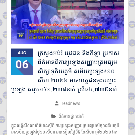
លោក ហ្សេលេនស្គី អះអាងថា រុស្ស៊ី
គ្រោងនាំទាហានកូរ៉េខាងជើង
៣០,០០០នាក់បន្ថែម មកចូលរួម
ក្នុងសង្គ្រាម
ក្នុងរយៈពេល១ឆ្នាំ សំណុំរឿងឆបោក
តាមប្រព័ន្ធច្ចេកវិទ្យា២៦៨ករណីត្រូវ
បញ្ជូនទៅតុលាការ និងពាក់ព័ន្ធមុខ
សញ្ញាសង្ស័យជិត ៣ពាន់នាក់
ក្រសួងអប់រំ យុវជន និងកីឡា ប្រកាស
AUG
២៤ កក្កដា ២០២៦៖ ខួប ១ ឆ្នាំ នៃ
06
ការចងចាំអំពីការចាប់ផ្តើមជម្លោះ
ព័ត៌មានពីការប្រឡងសញ្ញាបត្រមធ្យម
ប្រដាប់អាវុធ និងការប្តេជ្ញាចិត្តរក្សា
សិក្សាទុតិយភូមិ សម័យប្រឡង៖១០
សន្តិភាព
សីហ ២០២៦ មានបេក្ខជនចុះឈ្មោះ
ឯកឧត្ដម នេត្រ ភក្រ្ដា៖ កុងតឺន័រ
និងលួសបន្លា មិនមែនជាខ្សែបន្ទាត់
ប្រឡង សរុប១៥១,២៣៨នាក់ ស្រី៨៤,៧៣៥នាក់
ព្រំដែនទេ ហើយកម្លាំងយោធាមិន
អាចកែប្រែព្រំដែនអន្តរជាតិបាន
readnews
ឡើយ
ក្រសួងអប់រំ យុវជន និងកីឡា
ព័ត៌មានថ្នាក់ជាតិ
ប្រកាសព័ត៌មានពីការប្រឡង
សញ្ញាបត្រមធ្យមសិក្សាទុតិយភូមិ
ក្នុងសន្និសីទសារព័ត៌មានស្តីពី ការប្រឡងសញ្ញាបត្រមធ្យមសិក្សាទុតិយភូមិ
សម័យប្រឡង៖១០ សីហ ២០២៦
នាសម័យប្រឡងថ្ងៃ១០ សីហា នារសៀលថ្ងៃទី៥ ខែសីហា ឆ្នាំ២០២៦ ឯក