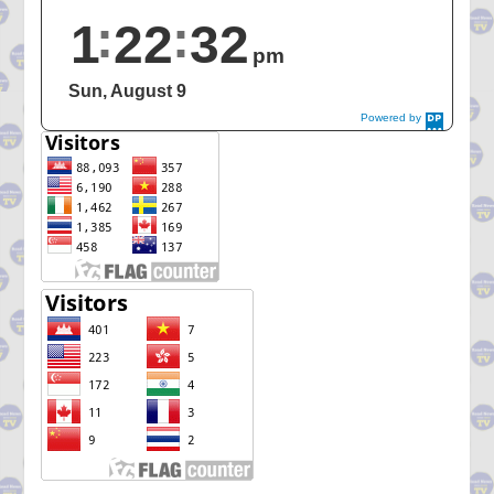
1
22
33
pm
Sun, August 9
Powered by
DaysPedia.c
om