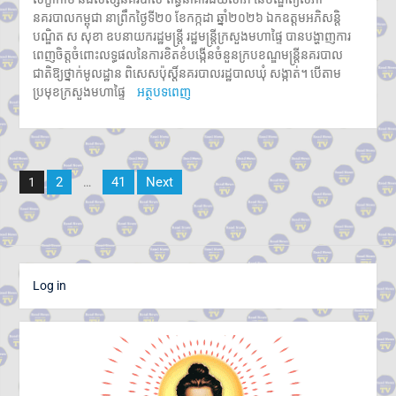
នគរបាលកម្ពុជា នាព្រឹកថ្ងៃទី២០ ខែកក្កដា ឆ្នាំ២០២៦ ឯកឧត្តមអភិសន្តិ
បណ្ឌិត ស សុខា ឧបនាយករដ្ឋមន្ត្រី រដ្ឋមន្ត្រីក្រសួងមហាផ្ទៃ បានបង្ហាញការ
ពេញចិត្តចំពោះលទ្ធផលនៃការខិតខំបង្កើនចំនួនក្របខណ្ឌមន្រ្តីនគរបាល
ជាតិឱ្យថ្នាក់មូលដ្ឋាន ពិសេសប៉ុស្តិ៍នគរបាលរដ្ឋបាលឃុំ សង្កាត់។ បើតាម
ប្រមុខក្រសួងមហាផ្ទៃ
អត្ថបទពេញ
Posts
2
41
Next
1
…
pagination
Log in