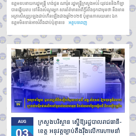
មានបេក្ខជនចុះឈ្មោះប្រឡង
ឧត្តមឧបនាយករដ្ឋមន្រ្តី ហង់ជួន ណារ៉ុន រដ្ឋមន្រ្តីក្រសួងអប់រំ យុវជននិងកីឡា
សរុប១៥១,២៣៨នាក់
បានឆ្លើយតប ទៅនឹងសំណួរអ្នក សារព័ត៌មានអំពីក្តីរំពឹងទុកជាមុនថា នឹងមាន
ស្រី៨៤,៧៣៥នាក់
អត្រាសិស្សប្រឡងជាប់កើនឡើងជាងឆ្នាំ២០២៥​ ប៉ុន្មានភាគរយនោះ ឯក
ក្រុមអ្នកសង្កេតការណ៍អាស៊ាន ចុះ
ឧត្តមមិនទាន់អាចរំពឹងជាប់ប៉ុន្មានទេ
អត្ថបទពេញ
ពិនិត្យស្ថានភាពជាក់ស្តែងនៅតាម
ព្រំដែនកម្ពុជា-ថៃ ក្នុងខេត្តបន្ទាយ
មានជ័យ
លោកជំទាវបណ្ឌិត ពេជ ចន្ទមុន្នី
ហ៊ុនម៉ាណែត អញ្ជើញប្រគល់ផ្ទះថ្មី
៣ខ្នង ជូនក្រុមគ្រួសារវីរកងទ័ពពលី
នៅខេត្តកណ្តាល
ក្រសួងបរិស្ថាន ស្នើឱ្យរដ្ឋបាល
រាជធានី-ខេត្ត អនុវត្តច្បាប់តឹងរ៉ឹង
លើការហាមនាំចូលសំណល់អាគុយ
និងបរិក្ខារអេឡិចត្រូនិកប្រើប្រាស់រួច
អាជ្ញាធរខេត្តបន្ទាយមានជ័យ រៀបចំ
ការចាប់ឆ្នោត ជ្រើសរើសតូបលក់ដូរ
សម្រាប់អាជីវករភៀសសឹក នៅភូមិ
រង់ចាំ ជំហានដំបូង
ក្រសួងបរិស្ថាន ស្នើឱ្យរដ្ឋបាលរាជធានី-
AUG
ប្រមាណ៣០០តូប
03
លោក ទូច សុឃៈ បញ្ជាក់ថា៖ យុវតី
ខេត្ត អនុវត្តច្បាប់តឹងរ៉ឹងលើការហាមនាំ
សិង្ហបុរី មក កម្ពុជាដោយសារបញ្ហា