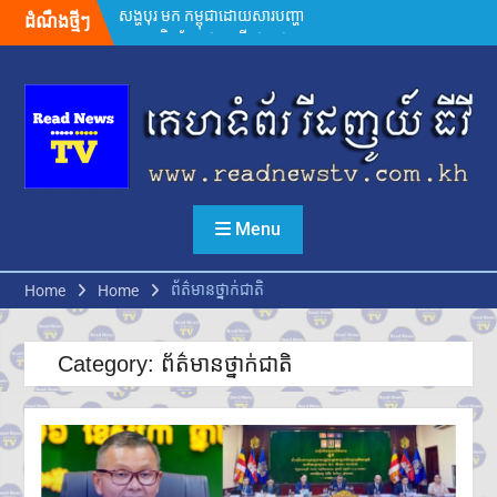
Skip
ដំណឹងថ្មីៗ
លោក ថម អេនឌ្រូ «ខ្ញុំរំជួលចិត្ត
to
ពេលពួកគាត់យំ ពេលនិយាយមក
content
កាន់ខ្ញុំ ពួកគាត់មិនអាចទៅផ្ទះវិញ
ដោយសារថៃគ្រប់គ្រង ពួកគាត់
សមនឹងត្រឡប់ទៅផ្ទះវិញ»
អ្នកនាំពាក្យក្រសួងព័ត៌មាន៖
គេហទំព័រមន្ទីរព័ត៌មានរាជធានី-ខេត្ត
ត្រូវក្លាយជាច្រកផ្តល់ព័ត៌មានផ្លូវការ
ដ៏សំខាន់
Menu
សម្តេចមហាបវរធិបតី ហ៊ុន
ម៉ាណែត ដាក់ចេញដំណោះស្រាយ
៨ចំណុច ពន្លឿនបញ្ហាជាប់គាំងនៃ
ព័ត៌មានថ្នាក់ជាតិ
Home
Home
ការចេញបណ្ណសម្គាល់កម្មសិទ្ធិដីធ្លី
រដ្ឋមន្រ្តីក្រសួងមហាផ្ទៃ អំពាវនាវ
អង្គការ សមាគម ដៃគូអភិវឌ្ឍន៍ បន្ត
Category:
ព័ត៌មានថ្នាក់ជាតិ
ចូលរួមលើកកម្ពស់អភិវឌ្ឍន៍ជាតិ
ឯកឧត្តម ស៊ុន ចាន់ថុល បញ្ជាក់ថា
អត្រាពន្ធថ្មីចំនួន ១០% ដែល
សហរដ្ឋអាមេរិកដាក់លើកម្ពុជា
មិនមែនយកទៅបូកបន្ថែមលើអត្រា
១៩% នោះទេ