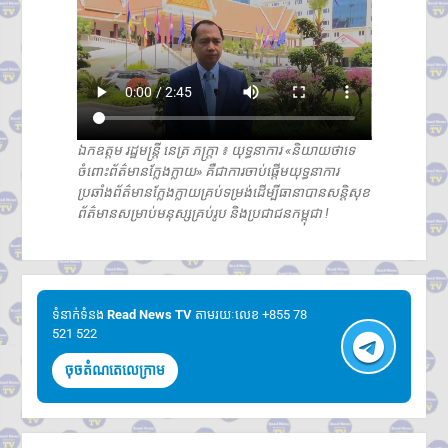
ឯកឧត្តម រដ្ឋមន្ត្រី នេត្រ ភក្រ្តា ៖ យុទ្ធនាការ «និយាយថាទេ
ចំពោះព័ត៌មានក្លែងក្លាយ» គឺជាការចាប់ផ្តើមយុទ្ធនាការ
ប្រឆាំងព័ត៌មានក្លែងក្លាយគ្រប់ទម្រង់ដើម្បីធានាបានសន្តិសុខ
ព័ត៌មានសម្រាប់មនុស្សគ្រប់រូប និងប្រជាជនកម្ពុជា !
ទំនាក់ទំនង​​
Read News TV
តាមរយៈលេខ +855 78
521 522
ចុចតំណតេលេក្រាម