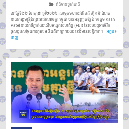
ព័ត៌មានថ្នាក់ជាតិ
នៅថ្ងៃទី២២ ខែកក្កដា ឆ្នាំ២០២៦, សម្តេចមហាបវរធិបតី ហ៊ុន ម៉ាណែត
នាយករដ្ឋមន្ត្រីនៃព្រះរាជាណាចក្រកម្ពុជា បានអនុញ្ញាតឱ្យ ឯកឧត្តម Kash
Patel នាយកទីភ្នាក់ងារស៊ើបអង្កេតសហព័ន្ធ (FBI) នៃសហរដ្ឋអាម៉េរិក
ចូលជួបសម្តែងការគួរសម និងពិភាក្សាការងារ នៅវិមានសន្តិភាព។
អត្ថបទ
ពេញ