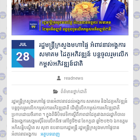
រដ្ឋមន្រ្តីក្រសួងមហាផ្ទៃ អំពាវនាវអង្គការ
JUL
28
សមាគម ដៃគូអភិវឌ្ឍន៍ បន្តចូលរួមលើក
កម្ពស់អភិវឌ្ឍន៍ជាតិ
readnews
ព័ត៌មានថ្នាក់ជាតិ
រដ្ឋមន្រ្តីក្រសួងមហាផ្ទៃ បានអំពាវនាវដល់អង្គការ សមាគម និងដៃគូអភិវឌ្ឍន៍
បន្តចូលរួមលើកកម្ពស់ការអភិវឌ្ឍជាតិ ដើម្បីលើកកម្ពស់ការអភិវឌ្ឍជាតិ
ប្រកបដោយចីរភាព ។ ក្នុងពិធីបិទវេទិកាស្តីពីភាពជាដៃគូរវាងរាជរដ្ឋាភិបាល
និងអង្គការសង្គមស៊ីវិលលើកទី៧ នៅថ្ងៃទី២៨ ខែកក្កដា ឆ្នាំ២០២៦ ឯកឧត្តម
អភិសន្តិបណ្ឌិត ស សុខា ឧបនាយករដ្ឋមន្ត្រី រដ្ឋមន្ត្រីក្រសួងមហាផ្ទៃបាន
អំពាវនាវអង្គការ
អត្ថបទពេញ