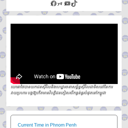
Facebook
Telegram
YouTube
TikTok
យោធាថៃបានយកជនស៊ីវិលនិងហេដ្ឋារចនាសម្ព័ន្ធស៊ីវិលជាទិសដៅនៃការ
វាយប្រហារ បង្កឱ្យកើតមានវិបត្តិជនភៀសសឹកធ្ងន់ធ្ងរបំផុតនៅកម្ពុជា
Current Time in Phnom Penh