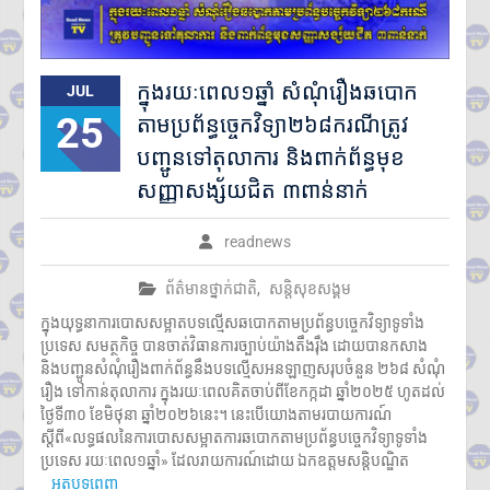
ក្នុងរយៈពេល១ឆ្នាំ សំណុំរឿងឆបោក
JUL
25
តាមប្រព័ន្ធច្ចេកវិទ្យា២៦៨ករណីត្រូវ
បញ្ជូនទៅតុលាការ និងពាក់ព័ន្ធមុខ
សញ្ញាសង្ស័យជិត ៣ពាន់នាក់
readnews
ព័ត៌មានថ្នាក់ជាតិ
,
សន្តិសុខសង្គម
ក្នុងយុទ្ធនាការបោសសម្អាតបទល្មើសឆបោកតាមប្រព័ន្ធបច្ចេកវិទ្យាទូទាំង
ប្រទេស សមត្ថកិច្ច បានចាត់វិធានការច្បាប់យ៉ាងតឹងរ៉ឹង ដោយបានកសាង
និងបញ្ជូនសំណុំរឿងពាក់ព័ន្ធនឹងបទល្មើសអនឡាញសរុបចំនួន ២៦៨ សំណុំ
រឿង ទៅកាន់តុលាការ ក្នុងរយៈពេលគិតចាប់ពីខែកក្កដា ឆ្នាំ២០២៥ ហូតដល់
ថ្ងៃទី៣០ ខែមិថុនា ឆ្នាំ២០២៦នេះ។ នេះបើយោងតាមរបាយការណ៍
ស្តីពី«លទ្ធផលនៃការបោសសម្អាតការឆបោកតាមប្រព័ន្ធបច្ចេកវិទ្យាទូទាំង
ប្រទេស រយៈពេល១ឆ្នាំ» ដែលរាយការណ៍ដោយ ឯកឧត្តមសន្តិបណ្ឌិត
អត្ថបទពេញ