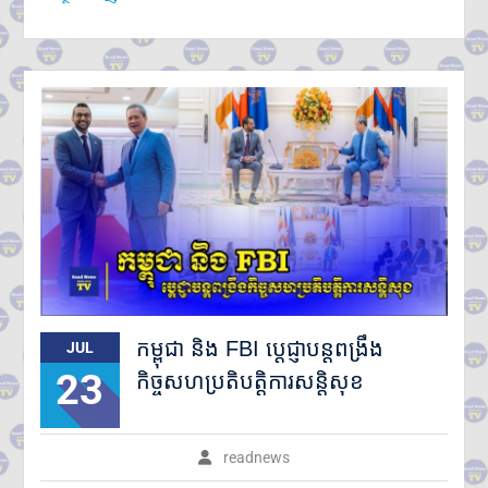
កម្ពុជា និង FBI ប្តេជ្ញាបន្តពង្រឹង
JUL
23
កិច្ចសហប្រតិបត្តិការសន្តិសុខ
readnews