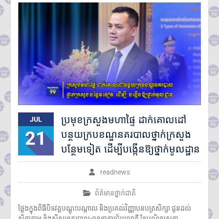
ប្រមុខក្រសួងមហាផ្ទៃ ដាក់គោលដៅ
JUL
21
បន្ថយក្របខណ្ឌនគរបាលថ្នាក់ក្រសួង
បន្ថែមទៀត ដើម្បីបង្កើនឱ្យថ្នាក់មូលដ្ឋាន
readnews
ព័ត៌មានថ្នាក់ជាតិ
ថ្លែងក្នុងពិធីបិទវគ្គបណ្តុះបណ្តាល និងប្រគល់វិញ្ញាបនបត្រសិក្សា ជូនដល់
សិក្ខាកាម និងសិស្សនគរបាល-ពន្ធនាគារជ័យលាភី នៃបណ្ឌិត្យសភា