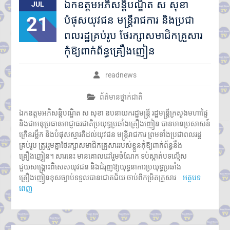
ឯកឧត្តមអភិសន្តិបណ្ឌិត ស សុខា
JUL
21
បំផុសយុវជន មន្ត្រីរាជការ និងប្រជា
ពលរដ្ឋគ្រប់រូប ថែរក្សាសមាជិកគ្រួសារ
កុំឱ្យពាក់ព័ន្ធគ្រឿងញៀន
readnews
ព័ត៌មានថ្នាក់ជាតិ
ឯកឧត្តមអភិសន្តិបណ្ឌិត ស សុខា ឧបនាយករដ្ឋមន្ត្រី រដ្ឋមន្ត្រីក្រសួងមហាផ្ទៃ
និងជាអនុប្រធានអាជ្ញាធរជាតិប្រយុទ្ធប្រឆាំងគ្រឿងញៀន បានមានប្រសាសន៍
ក្រើនរម្លឹក និងបំផុសស្មារតីដល់យុវជន មន្ត្រីរាជការ ព្រមទាំងប្រជាពលរដ្ឋ
គ្រប់រូប ត្រូវរួមគ្នាថែរក្សាសមាជិកគ្រួសាររបស់ខ្លួនកុំឱ្យពាក់ព័ន្ធនឹង
គ្រឿងញៀន។ សារនេះ មានគោលដៅរួមចំណែក ទប់ស្កាត់បទល្មើស
ជួយសង្គ្រោះពិសេសយុវជន និងជំរុញឱ្យយុទ្ធនាការប្រយុទ្ធប្រឆាំង
គ្រឿងញៀនខុសច្បាប់ទទួលបានជោគជ័យ ចាប់ពីកម្រិតគ្រួសារ
អត្ថបទ
ពេញ