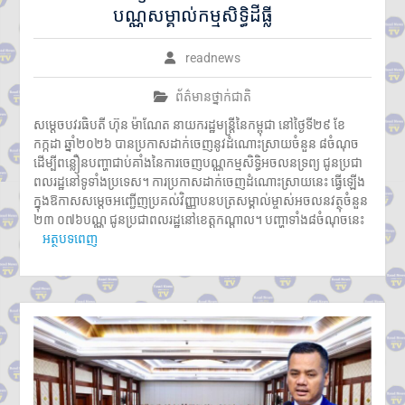
បណ្ណសម្គាល់កម្មសិទ្ធិដីធ្លី
readnews
ព័ត៌មានថ្នាក់ជាតិ
សម្តេចបវរធិបតី ហ៊ុន ម៉ាណែត នាយករដ្ឋមន្ត្រីនៃកម្ពុជា នៅថ្ងៃទី២៩ ខែ
កក្កដា ឆ្នាំ២០២៦ បានប្រកាសដាក់ចេញនូវដំណោះស្រាយចំនួន ៨ចំណុច
ដើម្បីពន្លឿនបញ្ហាជាប់គាំងនៃការចេញបណ្ណកម្មសិទ្ធិអចលនទ្រព្យ ជូនប្រជា
ពលរដ្ឋនៅទូទាំងប្រទេស។ ការប្រកាសដាក់ចេញដំណោះស្រាយនេះ ធ្វើឡើង
ក្នុងឱកាសសម្តេចអញ្ជើញប្រគល់វិញ្ញាបនបត្រសម្គាល់​ម្ចាស់​​​អចល​នវត្ថុចំនួន
២៣ ០៧៦បណ្ណ ជូនប្រជាពលរដ្ឋនៅខេត្តកណ្តាល។ បញ្ហាទាំង៨ចំណុចនេះ
អត្ថបទពេញ