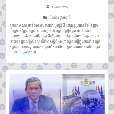
readnews
ព័ត៌មានថ្នាក់ជាតិ
ឯកឧត្តម ស៊ុន ចាន់ថុល ឧបនាយករដ្ឋមន្ត្រី និងជាអនុប្រធានទី១ នៃក្រុម
ប្រឹក្សាអភិវឌ្ឍន៍កម្ពុជា បានបញ្ជាក់ថា អត្រាពន្ធថ្មីចំនួន ១០% ដែល
សហរដ្ឋអាមេរិកដាក់លើកម្ពុជា មិនមែនយកទៅបូកបន្ថែមលើអត្រា ១៩%
នោះទេ។ ក្នុងសន្និសីទសារព័ត៌មានស្ដីពី «អត្រាពន្ធគយថ្មីក្នុងការនាំចេញពី
កម្ពុជាទៅសហរដ្ឋអាមេរិក បន្ទាប់ពីការស៊ើបអង្កេតអនុលោមភាពនៃមាត្រា
៣០១
អត្ថបទពេញ