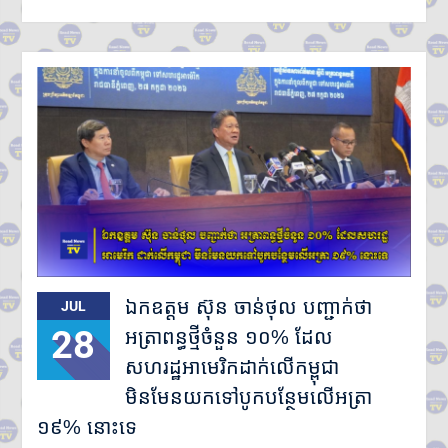
ឯកឧត្តម ស៊ុន ចាន់ថុល បញ្ជាក់ថា
JUL
28
អត្រាពន្ធថ្មីចំនួន ១០% ដែល
សហរដ្ឋអាមេរិកដាក់លើកម្ពុជា
មិនមែនយកទៅបូកបន្ថែមលើអត្រា
១៩% នោះទេ