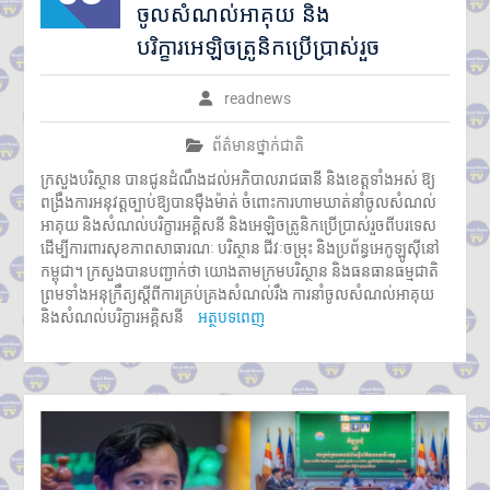
ចូលសំណល់អាគុយ និង
គ្រួសារ មិនមែនជាករណីជួញដូរ
បរិក្ខារអេឡិចត្រូនិកប្រើប្រាស់រួច
មនុស្ស
readnews
ព័ត៌មានថ្នាក់ជាតិ
ក្រសួងបរិស្ថាន បានជូនដំណឹងដល់អភិបាលរាជធានី និងខេត្តទាំងអស់ ឱ្យ
ពង្រឹងការអនុវត្តច្បាប់ឱ្យបានម៉ឺងម៉ាត់ ចំពោះការហាមឃាត់នាំចូលសំណល់
អាគុយ និងសំណល់បរិក្ខារអគ្គិសនី និងអេឡិចត្រូនិកប្រើប្រាស់រួចពីបរទេស
ដើម្បីការពារសុខភាពសាធារណៈ បរិស្ថាន ជីវៈចម្រុះ និងប្រព័ន្ធអេកូឡូស៊ីនៅ
កម្ពុជា។ ក្រសួងបានបញ្ជាក់ថា យោងតាមក្រមបរិស្ថាន និងធនធានធម្មជាតិ
ព្រមទាំងអនុក្រឹត្យស្តីពីការគ្រប់គ្រងសំណល់រឹង ការនាំចូលសំណល់អាគុយ
និងសំណល់បរិក្ខារអគ្គិសនី
អត្ថបទពេញ