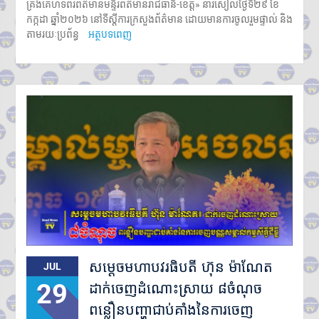
គ្រងគេហទំព័រព័ត៌មានមន្ទីរព័ត៌មានរាជធានី-ខេត្ត» នារសៀលថ្ងៃទី២៩ ខែ
កក្កដា ឆ្នាំ២០២៦ នៅទីស្តីការក្រសួងព័ត៌មាន ដោយមានការចូលរួមផ្ទាល់ និង
តាមរយៈប្រព័ន្ធ
អត្ថបទពេញ
សម្តេចមហាបវរធិបតី ហ៊ុន ម៉ាណែត
JUL
29
ដាក់ចេញដំណោះស្រាយ ៨ចំណុច
ពន្លឿនបញ្ហាជាប់គាំងនៃការចេញ