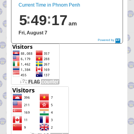
Current Time in Phnom Penh
5
49
18
am
Fri, August 7
Powered by
DaysPedia.c
om