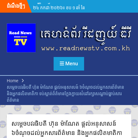
Skip
ដំណឹងថ្មីៗ
២៤ កក្កដា ២០២៦៖ ខួប ១ ឆ្នាំ នៃ
to
ការចងចាំអំពីការចាប់ផ្តើមជម្លោះ
content
ប្រដាប់អាវុធ និងការប្តេជ្ញាចិត្តរក្សា
សន្តិភាព
កម្ពុជា និង FBI ប្តេជ្ញាបន្តពង្រឹង
កិច្ចសហប្រតិបត្តិការសន្តិសុខ
ក្រសួងអប់រំ យុវជន និងកីឡា
ប្រកាសព័ត៌មានពីការប្រឡង
សញ្ញាបត្រមធ្យមសិក្សាទុតិយភូមិ
Menu
សម័យប្រឡង៖១០ សីហ ២០២៦
មានបេក្ខជនចុះឈ្មោះប្រឡង
សរុប១៥១,២៣៨នាក់
Home
ស្រី៨៤,៧៣៥នាក់
សម្តេចបវរធិបតី ហ៊ុន ម៉ាណែត ផ្តល់អនុសាសន៍ ៦ចំណុចដល់អ្នកសារព័ត៌មាន
ក្រុមអ្នកសង្កេតការណ៍អាស៊ាន ចុះ
និងអ្នកផលិតមាតិកា ទប់ស្កាត់ព័ត៌មានក្លែងក្លាយសំដៅរក្សាសណ្តាប់ធ្នាប់សារ
ពិនិត្យស្ថានភាពជាក់ស្តែងនៅតាម
ព័ត៌មាន
ព្រំដែនកម្ពុជា-ថៃ ក្នុងខេត្តបន្ទាយ
មានជ័យ
លោកជំទាវបណ្ឌិត ពេជ ចន្ទមុន្នី
ហ៊ុនម៉ាណែត អញ្ជើញប្រគល់ផ្ទះថ្មី
សម្តេចបវរធិបតី ហ៊ុន ម៉ាណែត ផ្តល់អនុសាសន៍
៣ខ្នង ជូនក្រុមគ្រួសារវីរកងទ័ពពលី
៦ចំណុចដល់អ្នកសារព័ត៌មាន និងអ្នកផលិតមាតិកា
នៅខេត្តកណ្តាល