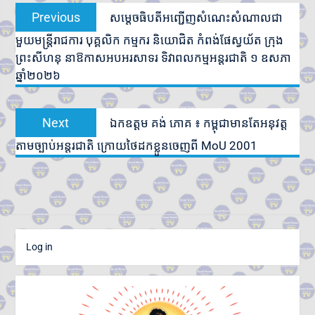
Previous
Previous
សម្តេចធិបតីអញ្ជើញសំណេះសំណាលជា
navigation
post:
មួយមន្ត្រីរាជការ បុគ្គលិក កម្មករ និយោជិត កំពង់ផែស្វយ័ត ក្រុង
ព្រះសីហនុ នាឱកាសអបអរសាទរ ទិវាពលកម្មអន្តរជាតិ ១ ឧសភា
ឆ្នាំ២០២៦
Next
Next
ឯកឧត្តម គង់ ភោគ ៖ កម្ពុជាមានតែអនុវត្ត
post:
តាមច្បាប់អន្តរជាតិ ក្រោយថៃដកខ្លួនចេញពី MoU 2001
Log in