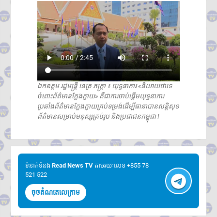
ឯកឧត្តម រដ្ឋមន្ត្រី នេត្រ ភក្រ្តា ៖ យុទ្ធនាការ «និយាយថាទេ
ចំពោះព័ត៌មានក្លែងក្លាយ» គឺជាការចាប់ផ្តើមយុទ្ធនាការ
ប្រឆាំងព័ត៌មានក្លែងក្លាយគ្រប់ទម្រង់ដើម្បីធានាបានសន្តិសុខ
ព័ត៌មានសម្រាប់មនុស្សគ្រប់រូប និងប្រជាជនកម្ពុជា !
ទំនាក់ទំនង​​
Read News TV
តាមរយៈលេខ +855 78
521 522
ចុចតំណតេលេក្រាម