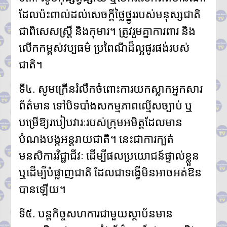
ដែលប៉ះពាល់ដល់សេចក្តីថ្លៃថ្នូររបស់មនុស្សជាតិ
ជាពិសេសស្ត្រី និងកុមារ។ ត្រូវរួមគ្នាការពារ និង
លើកកម្ពស់វប្បធម៌ ប្រពៃណីដ៏ល្អផូរផង់របស់
ជាតិ។
ទី៤. សូមក្រើនរំលឹកចំពោះការយកស្លាកអ្នកសារ
ព័ត៌មាន ទៅបិទបាំងសកម្មភាពល្មើសច្បាប់ ឬ
បម្រើឱ្យរបៀបវារៈរបស់ក្រុមអមិត្តដែលមាន
បំណងបង្កអន្តរាយជាតិ។ នេះជាការក្បត់
មនសិការវិជ្ជាជីវៈ ដើម្បីផលប្រយោជន៍ផ្ទាល់ខ្លួន
ឬដើម្បីបំផ្លាញជាតិ ដែលជាទង្វើមិនអាចអត់ឱន
បានឡើយ។
ទី៥. បន្តកិច្ចសហការជាមួយស្ថាប័នមាន