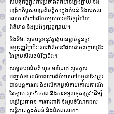
សមត្ថកិច្ចក្នុងការប្រឆាំងព័ត៌មានក្លែងក្លាយ និង
ពង្រីកកិច្ចសហប្រតិបត្តិការក្នុងតំបន់ និងសកល
លោក សំដៅលើកកម្ពស់ការអភិវឌ្ឍវិស័យ
ព័ត៌មាន និងប្រព័ន្ធផ្សព្វផ្សាយ។
និងទី៦. សូមបន្តអនុវត្តឱ្យបានខ្ជាប់ខ្ជួននូវ
ធម្មនុញ្ញវិជ្ជាជីវៈសារព័ត៌មានដែលជាមូលដ្ឋានគ្រឹះ
នៃក្រមសីលធម៌វិជ្ជាជីវៈ។
សម្តេចបវរធិបតី ហ៊ុន ម៉ាណែត សូមគូស
បញ្ជាក់ថា សេរីភាពសារព័ត៌មាននៅកម្ពុជានឹងត្រូវ
បានបន្តការពារ និងលើកកម្ពស់តាមគោលការណ៍
នៃច្បាប់ សុចរិតភាព និងការទទួលខុសត្រូវ ដើម្បី
បម្រើប្រជាជន ការពារជាតិ និងរួមចំណែកដល់
សន្តិភាពក្នុងតំបន់ និងពិភពលោក៕