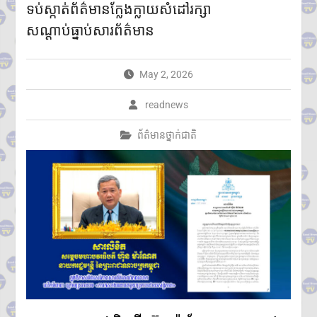
ទប់ស្កាត់ព័ត៌មានក្លែងក្លាយសំដៅរក្សា
ក្រសួងបរិស្ថាន ស្នើឱ្យរដ្ឋបាល
រាជធានី-ខេត្ត អនុវត្តច្បាប់តឹងរ៉ឹង
សណ្តាប់ធ្នាប់សារព័ត៌មាន
លើការហាមនាំចូលសំណល់អាគុយ
និងបរិក្ខារអេឡិចត្រូនិកប្រើប្រាស់រួច
អាជ្ញាធរខេត្តបន្ទាយមានជ័យ រៀបចំ
May 2, 2026
ការចាប់ឆ្នោត ជ្រើសរើសតូបលក់ដូរ
សម្រាប់អាជីវករភៀសសឹក នៅភូមិ
readnews
រង់ចាំ ជំហានដំបូង
ប្រមាណ៣០០តូប
ព័ត៌មានថ្នាក់ជាតិ
លោក ទូច សុឃៈ បញ្ជាក់ថា៖ យុវតី
សិង្ហបុរី មក កម្ពុជាដោយសារបញ្ហា
គ្រួសារ មិនមែនជាករណីជួញដូរ
មនុស្ស
លោក ថម អេនឌ្រូ «ខ្ញុំរំជួលចិត្ត
ពេលពួកគាត់យំ ពេលនិយាយមក
កាន់ខ្ញុំ ពួកគាត់មិនអាចទៅផ្ទះវិញ
ដោយសារថៃគ្រប់គ្រង ពួកគាត់
សមនឹងត្រឡប់ទៅផ្ទះវិញ»
អ្នកនាំពាក្យក្រសួងព័ត៌មាន៖
គេហទំព័រមន្ទីរព័ត៌មានរាជធានី-ខេត្ត
ត្រូវក្លាយជាច្រកផ្តល់ព័ត៌មានផ្លូវការ