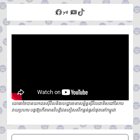
Facebook
Telegram
YouTube
TikTok
យោធាថៃបានយកជនស៊ីវិលនិងហេដ្ឋារចនាសម្ព័ន្ធស៊ីវិលជាទិសដៅនៃការ
វាយប្រហារ បង្កឱ្យកើតមានវិបត្តិជនភៀសសឹកធ្ងន់ធ្ងរបំផុតនៅកម្ពុជា