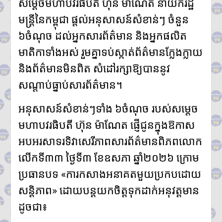
សម្តេចមហាបវរធិបតី ហ៊ុន ម៉ាណែត នាយករដ្ឋ
ដ៏សំខាន់
សម្តេចមហាបវរធិបតី ហ៊ុន
មន្ត្រីនៃកម្ពុជា ផ្តល់អនុសាសន៍សំខាន់ៗ ចំនួន
ម៉ាណែត ដាក់ចេញដំណោះស្រាយ
៦ចំណុច ដល់អ្នកសារព័ត៌មាន និងអ្នកផលិត
៨ចំណុច ពន្លឿនបញ្ហាជាប់គាំងនៃ
ការចេញបណ្ណសម្គាល់កម្មសិទ្ធិដីធ្លី
មាតិកាទាំងអស់ រួមគ្នាទប់ស្កាត់ព័ត៌មានក្លែងក្លាយ
រដ្ឋមន្រ្តីក្រសួងមហាផ្ទៃ អំពាវនាវ
អង្គការ សមាគម ដៃគូអភិវឌ្ឍន៍ បន្ត
និងព័ត៌មានមិនពិត សំដៅរក្សាឱ្យបាននូវ
ចូលរួមលើកកម្ពស់អភិវឌ្ឍន៍ជាតិ
សណ្តាប់ធ្នាប់សារព័ត៌មាន។
ឯកឧត្តម ស៊ុន ចាន់ថុល បញ្ជាក់ថា
អត្រាពន្ធថ្មីចំនួន ១០% ដែល
អនុសាសន៍សំខាន់ៗទាំង ៦ចំណុច របស់សម្តេច
សហរដ្ឋអាមេរិកដាក់លើកម្ពុជា
មិនមែនយកទៅបូកបន្ថែមលើអត្រា
មហាបវរធិបតី ហ៊ុន ម៉ាណែត ផ្ញើជូនក្នុងឱកាស
១៩% នោះទេ
លោក ហ្សេលេនស្គី អះអាងថា រុស្ស៊ី
អបអរសាទរទិវាសេរីភាពសារព័ត៌មានពិភពលោក
គ្រោងនាំទាហានកូរ៉េខាងជើង
លើកទី៣៣ ថ្ងៃទី៣ ខែឧសភា ឆ្នាំ២០២៦ ក្រោម
៣០,០០០នាក់បន្ថែម មកចូលរួម
ក្នុងសង្គ្រាម
ប្រធានបទ «ការកសាងអនាគតមួយប្រកបដោយ
ក្នុងរយៈពេល១ឆ្នាំ សំណុំរឿងឆបោក
សន្តិភាព» ដោយបន្តយកចិត្តទុកដាក់អនុវត្តមាន
តាមប្រព័ន្ធច្ចេកវិទ្យា២៦៨ករណីត្រូវ
បញ្ជូនទៅតុលាការ និងពាក់ព័ន្ធមុខ
ដូចជា៖
សញ្ញាសង្ស័យជិត ៣ពាន់នាក់