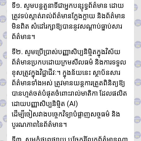
ទី១. សូមបន្តតួនាទីជាអ្នកបន្សុទ្ធព័ត៌មាន ដោយ
ត្រូវទប់ស្កាត់រាល់ព័ត៌មានក្លែងក្លាយ និងព័ត៌មាន
មិនពិត សំដៅរក្សាឱ្យបាននូវសណ្តាប់ធ្នាប់សារ
ព័ត៌មាន។
ទី២. សូមប្រើប្រាស់បញ្ញាសិប្បនិម្មិតក្នុងវិស័យ
ព័ត៌មានប្រកបដោយក្រមសីលធម៌ និងការទទួល
ខុសត្រូវក្នុងវិជ្ជាជីវៈ។ ក្នុងន័យនេះ ស្ថាប័នសារ
ព័ត៌មានទាំងអស់ ត្រូវមានយន្តការត្រួតពិនិត្យឱ្យ
បានហ្មត់ចត់បំផុតចំពោះរាល់មាតិកា ដែលផលិត
ដោយបញ្ញាសិប្បនិម្មិត (AI)
ដើម្បីចៀសវាងបច្ចេកវិទ្យាបំផ្លាញសច្ចធម៌ និង
បូរណភាពនៃព័ត៌មាន។
ទី៣. សូមកុំផ្សព្វផ្សាយ ឬចែករំលែកព័ត៌មានណា