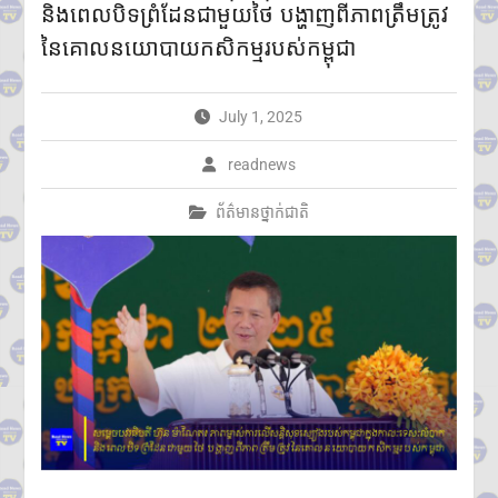
និងពេលបិទព្រំដែនជាមួយថៃ បង្ហាញពីភាពត្រឹមត្រូវ
ប្រដាប់អាវុធ និងការប្តេជ្ញាចិត្តរក្សា
នៃគោលនយោបាយកសិកម្មរបស់កម្ពុជា
សន្តិភាព
ឯកឧត្ដម នេត្រ ភក្រ្ដា៖ កុងតឺន័រ
និងលួសបន្លា មិនមែនជាខ្សែបន្ទាត់
ព្រំដែនទេ ហើយកម្លាំងយោធាមិន
July 1, 2025
អាចកែប្រែព្រំដែនអន្តរជាតិបាន
ឡើយ
readnews
ក្រសួងអប់រំ យុវជន និងកីឡា
ប្រកាសព័ត៌មានពីការប្រឡង
ព័ត៌មានថ្នាក់ជាតិ
សញ្ញាបត្រមធ្យមសិក្សាទុតិយភូមិ
សម័យប្រឡង៖១០ សីហ ២០២៦
មានបេក្ខជនចុះឈ្មោះប្រឡង
សរុប១៥១,២៣៨នាក់
ស្រី៨៤,៧៣៥នាក់
ក្រុមអ្នកសង្កេតការណ៍អាស៊ាន ចុះ
ពិនិត្យស្ថានភាពជាក់ស្តែងនៅតាម
ព្រំដែនកម្ពុជា-ថៃ ក្នុងខេត្តបន្ទាយ
មានជ័យ
លោកជំទាវបណ្ឌិត ពេជ ចន្ទមុន្នី
ហ៊ុនម៉ាណែត អញ្ជើញប្រគល់ផ្ទះថ្មី
៣ខ្នង ជូនក្រុមគ្រួសារវីរកងទ័ពពលី