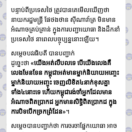
ត្រូវក្លាយជាច្រកផ្តល់ព័ត៌មានផ្លូវការ
ដ៏សំខាន់
បន្ទាប់ពីប្រទេសថៃ ត្រូវបានគេមើលឃើញថា
នាយករដ្ឋមន្រ្តី ផែថងថាន ស៊ីណាវ៉ាត្រ មិនមាន
អំណាចគ្រប់គ្រាន់ ក្នុងការបញ្ជាយោធា និងដឹកនាំ
ប្រទេសថៃ នាពេលបច្ចុប្បន្ននោះឡើយ។
សម្តេចបវរធិបតី បានបញ្ជាក់
ដូច្នេះថា
«យើងអត់លឹបលទេ បើយើងលេងគឺ
លេងមែនទែន កម្ពុជាអត់មានម្នាក់និយាយអញ្ចេះ
ម្នាក់និយាយអញ្ចុះ ចេញលិខិត៤នាក់ខុសគ្នា
ទាំង៤នោះទេ ហើយកម្ពុជារង់ចាំអ្នកដែលមាន
អំណាចពិតប្រាកដ អ្នកមានសិទ្ធិពិតប្រាកដ ក្នុង
ការបិទបើកច្រកព្រំដែន»
។
សម្តេចបានបញ្ជាក់ថា ការចរចាផ្នែកយោធា អាច