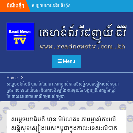
សម្តេចមហាបវរធិបតី ហ៊ុន
Skip
ដំណឹងថ្មីៗ
ម៉ាណែត ដាក់ចេញដំណោះស្រាយ
to
៨ចំណុច ពន្លឿនបញ្ហាជាប់គាំងនៃ
content
ការចេញបណ្ណសម្គាល់កម្មសិទ្ធិដីធ្លី
រដ្ឋមន្រ្តីក្រសួងមហាផ្ទៃ អំពាវនាវ
អង្គការ សមាគម ដៃគូអភិវឌ្ឍន៍ បន្ត
ចូលរួមលើកកម្ពស់អភិវឌ្ឍន៍ជាតិ
ឯកឧត្តម ស៊ុន ចាន់ថុល បញ្ជាក់ថា
អត្រាពន្ធថ្មីចំនួន ១០% ដែល
សហរដ្ឋអាមេរិកដាក់លើកម្ពុជា
Menu
មិនមែនយកទៅបូកបន្ថែមលើអត្រា
១៩% នោះទេ
លោក ហ្សេលេនស្គី អះអាងថា រុស្ស៊ី
Home
គ្រោងនាំទាហានកូរ៉េខាងជើង
សម្តេចបវរធិបតី ហ៊ុន ម៉ាណែត៖ ភាពម្ចាស់ការលើសន្តិសុខស្បៀងរបស់កម្ពុជា
៣០,០០០នាក់បន្ថែម មកចូលរួម
ក្នុងកាលៈទេសៈលំបាក និងពេលបិទព្រំដែនជាមួយថៃ បង្ហាញពីភាពត្រឹមត្រូវ
ក្នុងសង្គ្រាម
នៃគោលនយោបាយកសិកម្មរបស់កម្ពុជា
ក្នុងរយៈពេល១ឆ្នាំ សំណុំរឿងឆបោក
តាមប្រព័ន្ធច្ចេកវិទ្យា២៦៨ករណីត្រូវ
បញ្ជូនទៅតុលាការ និងពាក់ព័ន្ធមុខ
សម្តេចបវរធិបតី ហ៊ុន ម៉ាណែត៖ ភាពម្ចាស់ការលើ
សញ្ញាសង្ស័យជិត ៣ពាន់នាក់
២៤ កក្កដា ២០២៦៖ ខួប ១ ឆ្នាំ នៃ
សន្តិសុខស្បៀងរបស់កម្ពុជាក្នុងកាលៈទេសៈលំបាក
ការចងចាំអំពីការចាប់ផ្តើមជម្លោះ