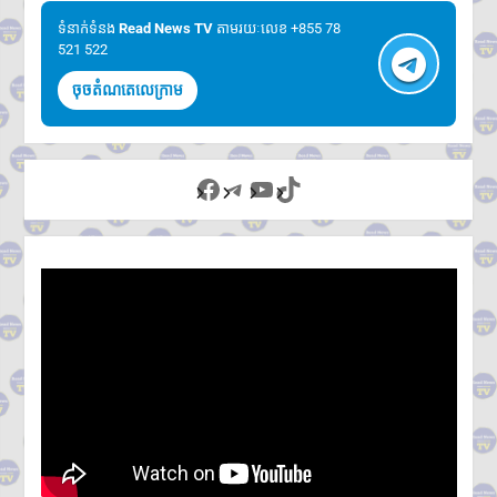
ទំនាក់ទំនង​​
Read News TV
តាមរយៈលេខ +855 78
521 522
ចុចតំណតេលេក្រាម
Facebook
Telegram
YouTube
TikTok