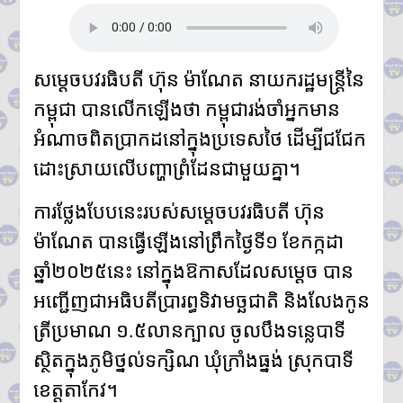
នៅខេត្តកណ្តាល
ក្រសួងបរិស្ថាន ស្នើឱ្យរដ្ឋបាល
រាជធានី-ខេត្ត អនុវត្តច្បាប់តឹងរ៉ឹង
លើការហាមនាំចូលសំណល់អាគុយ
សម្តេចបវរធិបតី ហ៊ុន ម៉ាណែត នាយករដ្ឋមន្រ្តីនៃ
និងបរិក្ខារអេឡិចត្រូនិកប្រើប្រាស់រួច
កម្ពុជា បានលើកឡើងថា កម្ពុជារង់ចាំអ្នកមាន
អាជ្ញាធរខេត្តបន្ទាយមានជ័យ រៀបចំ
ការចាប់ឆ្នោត ជ្រើសរើសតូបលក់ដូរ
អំណាចពិតប្រាកដនៅក្នុងប្រទេសថៃ ដើម្បីជជែក
សម្រាប់អាជីវករភៀសសឹក នៅភូមិ
រង់ចាំ ជំហានដំបូង
ដោះស្រាយលើបញ្ហាព្រំដែនជាមួយគ្នា។
ប្រមាណ៣០០តូប
លោក ទូច សុឃៈ បញ្ជាក់ថា៖ យុវតី
ការថ្លែងបែបនេះរបស់សម្តេចបវរធិបតី ហ៊ុន
សិង្ហបុរី មក កម្ពុជាដោយសារបញ្ហា
ម៉ាណែត បានធ្វើឡើងនៅព្រឹកថ្ងៃទី១ ខែកក្កដា
គ្រួសារ មិនមែនជាករណីជួញដូរ
មនុស្ស
ឆ្នាំ២០២៥នេះ នៅក្នុងឱកាសដែលសម្តេច បាន
លោក ថម អេនឌ្រូ «ខ្ញុំរំជួលចិត្ត
ពេលពួកគាត់យំ ពេលនិយាយមក
អញ្ជើញជាអធិបតីប្រារព្ធទិវាមច្ឆជាតិ និងលែងកូន
កាន់ខ្ញុំ ពួកគាត់មិនអាចទៅផ្ទះវិញ
ត្រីប្រមាណ ១.៥លានក្បាល ចូលបឹងទន្លេបាទី
ដោយសារថៃគ្រប់គ្រង ពួកគាត់
សមនឹងត្រឡប់ទៅផ្ទះវិញ»
ស្ថិតក្នុងភូមិថ្នល់ទក្សិណ ឃុំក្រាំងធ្នង់ ស្រុកបាទី
អ្នកនាំពាក្យក្រសួងព័ត៌មាន៖
ខេត្តតាកែវ។
គេហទំព័រមន្ទីរព័ត៌មានរាជធានី-ខេត្ត