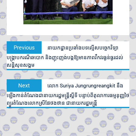
Post
Previous
Previous
នាយកដ្ឋានប្រឆាំងបទល្មើសបច្ចេកវិទ្យា
navigation
post:
បង្រ្កាបករណីឆបោក និងញុះញង់បង្កឱ្យមានភាពវឹកវរធ្ងន់ធ្ងរដល់
សន្តិសុខសង្គម
Next
Next
លោក Suriya Jungrungreangkit នឹង
post:
ឡើងកាន់តំណែងជានាយករដ្ឋមន្ត្រីស្ដីទី បន្ទាប់ពីតុលាការធម្មនុញ្ញថៃ
ព្យួរតំណែងលោកស្រីផែថងថាន ជានាយករដ្ឋមន្រ្តី