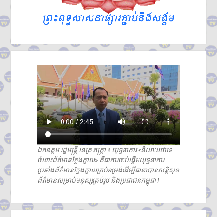
ឯកឧត្តម រដ្ឋមន្ត្រី នេត្រ ភក្រ្តា ៖ យុទ្ធនាការ «និយាយថាទេ
ចំពោះព័ត៌មានក្លែងក្លាយ» គឺជាការចាប់ផ្តើមយុទ្ធនាការ
ប្រឆាំងព័ត៌មានក្លែងក្លាយគ្រប់ទម្រង់ដើម្បីធានាបានសន្តិសុខ
ព័ត៌មានសម្រាប់មនុស្សគ្រប់រូប និងប្រជាជនកម្ពុជា !