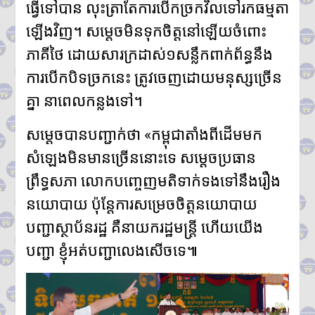
ធ្វើទៅបាន លុះត្រាតែការបើកច្រកវិលទៅរកធម្មតា
ឡើងវិញ។ សម្តេចមិនទុកចិត្តនៅឡើយចំពោះ
ភាគីថៃ ដោយសារក្រដាស់១សន្លឹកពាក់ព័ន្ធនឹង
ការបើកបិទច្រកនេះ ត្រូវចេញដោយមនុស្សច្រើន
គ្នា នាពេលកន្លងទៅ។
សម្តេចបានបញ្ជាក់ថា «កម្ពុជាតាំងពីដើមមក
សំឡេងមិនមានច្រើននោះទេ សម្តេចប្រធាន
ព្រឹទ្ធសភា លោកបញ្ចេញមតិទាក់ទងទៅនឹងរឿង
នយោបាយ ប៉ុន្តែការសម្រេចចិត្តនយោបាយ
បញ្ជាស្ថាប័នរដ្ឋ គឺនាយករដ្ឋមន្រ្តី ហើយយើង
បញ្ជា ខ្ញុំអត់បញ្ជាលេងសើចទេ៕