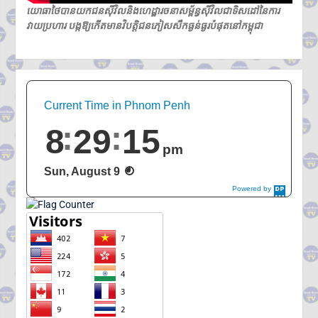
យោធាថៃបានយកជនស៊ីវិលនិងហេដ្ឋារចនាសម្ព័ន្ធស៊ីវិលជាទិសដៅនៃការ
វាយប្រហារ បង្កឱ្យកើតមានវិបត្តិជនភៀសសឹកធ្ងន់ធ្ងរបំផុតនៅកម្ពុជា
Current Time in Phnom Penh
8
29
16
pm
Sun, August 9
Powered by
DaysPedia.c
om