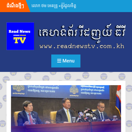
Skip
ដំណឹងថ្មីៗ
អ្នកនាំពាក្យក្រសួងព័ត៌មាន៖
to
គេហទំព័រមន្ទីរព័ត៌មានរាជធានី-ខេត្ត
content
ត្រូវក្លាយជាច្រកផ្តល់ព័ត៌មានផ្លូវការ
ដ៏សំខាន់
សម្តេចមហាបវរធិបតី ហ៊ុន
ម៉ាណែត ដាក់ចេញដំណោះស្រាយ
៨ចំណុច ពន្លឿនបញ្ហាជាប់គាំងនៃ
ការចេញបណ្ណសម្គាល់កម្មសិទ្ធិដីធ្លី
រដ្ឋមន្រ្តីក្រសួងមហាផ្ទៃ អំពាវនាវ
Menu
អង្គការ សមាគម ដៃគូអភិវឌ្ឍន៍ បន្ត
ចូលរួមលើកកម្ពស់អភិវឌ្ឍន៍ជាតិ
ឯកឧត្តម ស៊ុន ចាន់ថុល បញ្ជាក់ថា
អត្រាពន្ធថ្មីចំនួន ១០% ដែល
សហរដ្ឋអាមេរិកដាក់លើកម្ពុជា
មិនមែនយកទៅបូកបន្ថែមលើអត្រា
១៩% នោះទេ
លោក ហ្សេលេនស្គី អះអាងថា រុស្ស៊ី
គ្រោងនាំទាហានកូរ៉េខាងជើង
៣០,០០០នាក់បន្ថែម មកចូលរួម
ក្នុងសង្គ្រាម
ក្នុងរយៈពេល១ឆ្នាំ សំណុំរឿងឆបោក