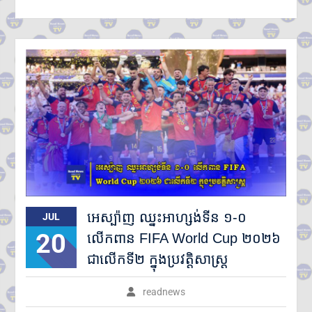
អេស្ប៉ាញ ឈ្នះអាហ្សង់ទីន ១-០
JUL
20
លើកពាន FIFA World Cup ២០២៦
ជាលើកទី២ ក្នុងប្រវត្តិសាស្ត្រ
readnews