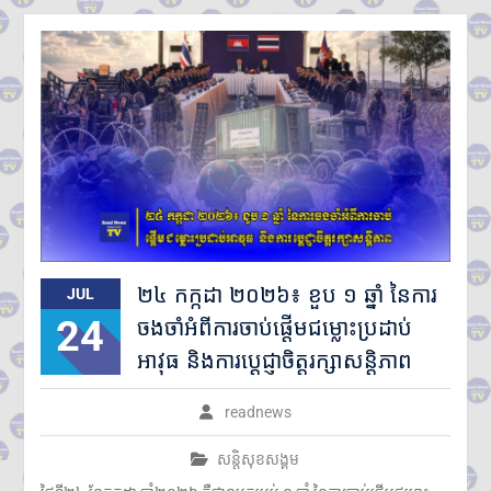
២៤ កក្កដា ២០២៦៖ ខួប ១ ឆ្នាំ នៃការ
JUL
24
ចងចាំអំពីការចាប់ផ្តើមជម្លោះប្រដាប់
អាវុធ និងការប្តេជ្ញាចិត្តរក្សាសន្តិភាព
readnews
សន្តិសុខសង្គម