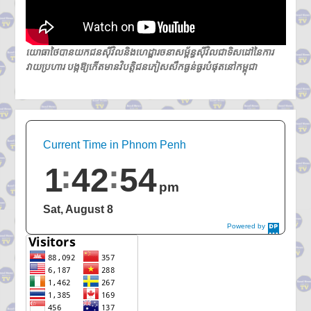
យោធាថៃបានយកជនស៊ីវិលនិងហេដ្ឋារចនាសម្ព័ន្ធស៊ីវិលជាទិសដៅនៃការ
វាយប្រហារ បង្កឱ្យកើតមានវិបត្តិជនភៀសសឹកធ្ងន់ធ្ងរបំផុតនៅកម្ពុជា
Current Time in Phnom Penh
1
42
55
pm
Sat, August 8
Powered by
DaysPedia.c
om