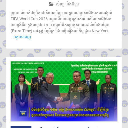
សិល្បៈ និងកីឡា
ក្រុមបាល់ទាត់ជម្រើសជាតិអេស្ប៉ាញ បានក្លាយជាម្ចាស់ជើងឯកពានរង្វាន់
FIFA World Cup 2026 បន្ទាប់ពីយកឈ្នះក្រុមការពារតំណែងជើងឯក
អាហ្សង់ទីន ក្នុងលទ្ធផល ១-០ បន្ទាប់ពីការប្រកួតឈានដល់ម៉ោងបន្ថែម
(Extra Time) នាវគ្គផ្តាច់ព្រ័ត្រ ដែលធ្វើឡើងនៅកីឡដ្ឋាន New York
អត្ថបទពេញ