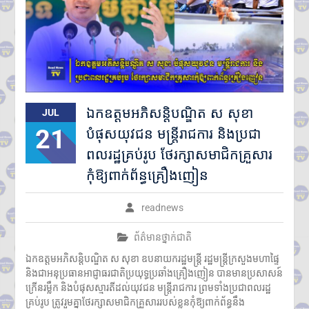
ឯកឧត្តមអភិសន្តិបណ្ឌិត ស សុខា
JUL
21
បំផុសយុវជន មន្ត្រីរាជការ និងប្រជា
ពលរដ្ឋគ្រប់រូប ថែរក្សាសមាជិកគ្រួសារ
កុំឱ្យពាក់ព័ន្ធគ្រឿងញៀន
readnews
ព័ត៌មានថ្នាក់ជាតិ
ឯកឧត្តមអភិសន្តិបណ្ឌិត ស សុខា ឧបនាយករដ្ឋមន្ត្រី រដ្ឋមន្ត្រីក្រសួងមហាផ្ទៃ
និងជាអនុប្រធានអាជ្ញាធរជាតិប្រយុទ្ធប្រឆាំងគ្រឿងញៀន បានមានប្រសាសន៍
ក្រើនរម្លឹក និងបំផុសស្មារតីដល់យុវជន មន្ត្រីរាជការ ព្រមទាំងប្រជាពលរដ្ឋ
គ្រប់រូប ត្រូវរួមគ្នាថែរក្សាសមាជិកគ្រួសាររបស់ខ្លួនកុំឱ្យពាក់ព័ន្ធនឹង