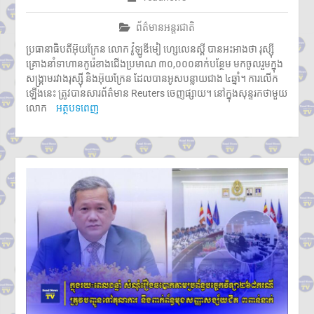
ព័ត៌មានអន្តរជាតិ
ប្រធានាធិបតីអ៊ុយក្រែន លោក វ៉ូឡូឌីមៀ ហ្សេលេនស្គី បានអះអាងថា រុស្ស៊ី
គ្រោងនាំទាហានកូរ៉េខាងជើងប្រមាណ ៣០,០០០នាក់បន្ថែម មកចូលរួមក្នុង
សង្គ្រាមរវាងរុស្ស៊ី និងអ៊ុយក្រែន ដែលបានអូសបន្លាយជាង ៤ឆ្នាំ។ ការលើក
ឡើងនេះ ត្រូវបានសារព័ត៌មាន Reuters ចេញផ្សាយ។ នៅក្នុងសុន្ទរកថាមួយ
លោក
អត្ថបទពេញ