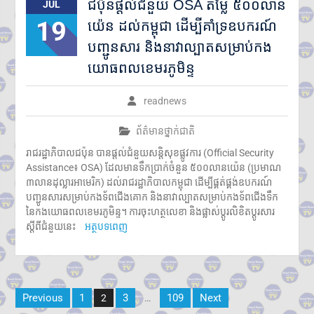
ជប៉ុនផ្តល់ជំនួយ OSA តម្លៃ ៥០០លាន
JUL
19
យ៉េន ដល់កម្ពុជា ដើម្បីគាំទ្រឧបករណ៍
បញ្ជូនសារ និងនាវាល្បាតសម្រាប់កង
យោធពលខេមរភូមិន្ទ
readnews
ព័ត៌មានថ្នាក់ជាតិ
រាជរដ្ឋាភិបាលជប៉ុន បានផ្តល់ជំនួយសន្តិសុខផ្លូវការ (Official Security
Assistance៖ OSA) ដែលមានទឹកប្រាក់ចំនួន ៥០០លានយ៉េន (ប្រមាណ
៣លានដុល្លារអាមេរិក) ដល់រាជរដ្ឋាភិបាលកម្ពុជា ដើម្បីផ្គត់ផ្គង់ឧបករណ៍
បញ្ជូនសារសម្រាប់កងទ័ពជើងគោក និងនាវាល្បាតសម្រាប់កងទ័ពជើងទឹក
នៃកងយោធពលខេមរភូមិន្ទ។ ការចុះហត្ថលេខា និងផ្លាស់ប្តូរលិខិតប្ដូរសារ
ស្តីពីជំនួយនេះ
អត្ថបទពេញ
Posts
Previous
1
3
109
Next
2
…
pagination