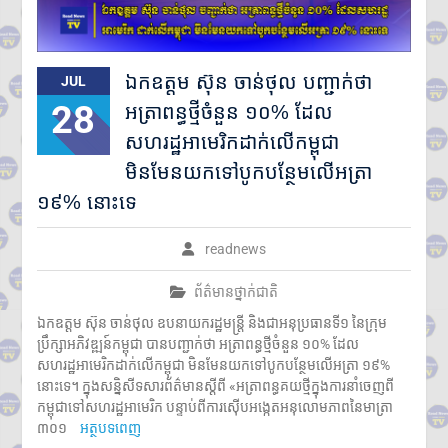
តាមប្រព័ន្ធច្ចេកវិទ្យា២៦៨ករណីត្រូវ
បញ្ជូនទៅតុលាការ និងពាក់ព័ន្ធមុខ
សញ្ញាសង្ស័យជិត ៣ពាន់នាក់
២៤ កក្កដា ២០២៦៖ ខួប ១ ឆ្នាំ នៃ
ឯកឧត្តម ស៊ុន ចាន់ថុល បញ្ជាក់ថា
JUL
ការចងចាំអំពីការចាប់ផ្តើមជម្លោះ
28
អត្រាពន្ធថ្មីចំនួន ១០% ដែល
ប្រដាប់អាវុធ និងការប្តេជ្ញាចិត្តរក្សា
សន្តិភាព
សហរដ្ឋអាមេរិកដាក់លើកម្ពុជា
កម្ពុជា និង FBI ប្តេជ្ញាបន្តពង្រឹង
មិនមែនយកទៅបូកបន្ថែមលើអត្រា
កិច្ចសហប្រតិបត្តិការសន្តិសុខ
១៩% នោះទេ
ក្រសួងអប់រំ យុវជន និងកីឡា
ប្រកាសព័ត៌មានពីការប្រឡង
សញ្ញាបត្រមធ្យមសិក្សាទុតិយភូមិ
readnews
សម័យប្រឡង៖១០ សីហ ២០២៦
មានបេក្ខជនចុះឈ្មោះប្រឡង
ព័ត៌មានថ្នាក់ជាតិ
សរុប១៥១,២៣៨នាក់
ឯកឧត្តម ស៊ុន ចាន់ថុល ឧបនាយករដ្ឋមន្ត្រី និងជាអនុប្រធានទី១ នៃក្រុម
ស្រី៨៤,៧៣៥នាក់
ប្រឹក្សាអភិវឌ្ឍន៍កម្ពុជា បានបញ្ជាក់ថា អត្រាពន្ធថ្មីចំនួន ១០% ដែល
ក្រុមអ្នកសង្កេតការណ៍អាស៊ាន ចុះ
សហរដ្ឋអាមេរិកដាក់លើកម្ពុជា មិនមែនយកទៅបូកបន្ថែមលើអត្រា ១៩%
ពិនិត្យស្ថានភាពជាក់ស្តែងនៅតាម
នោះទេ។ ក្នុងសន្និសីទសារព័ត៌មានស្ដីពី «អត្រាពន្ធគយថ្មីក្នុងការនាំចេញពី
ព្រំដែនកម្ពុជា-ថៃ ក្នុងខេត្តបន្ទាយ
កម្ពុជាទៅសហរដ្ឋអាមេរិក បន្ទាប់ពីការស៊ើបអង្កេតអនុលោមភាពនៃមាត្រា
មានជ័យ
៣០១
អត្ថបទពេញ
លោកជំទាវបណ្ឌិត ពេជ ចន្ទមុន្នី