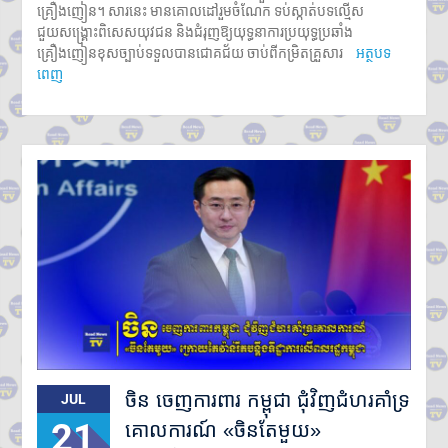
គ្រឿងញៀន។ សារនេះ មានគោលដៅរួមចំណែក ទប់ស្កាត់បទល្មើស
ជួយសង្គ្រោះពិសេសយុវជន និងជំរុញឱ្យយុទ្ធនាការប្រយុទ្ធប្រឆាំង
គ្រឿងញៀនខុសច្បាប់ទទួលបានជោគជ័យ ចាប់ពីកម្រិតគ្រួសារ
អត្ថបទ
ពេញ
ចិន ចេញការពារ កម្ពុជា ជុំវិញជំហរគាំទ្រ
JUL
21
គោលការណ៍ «ចិនតែមួយ»