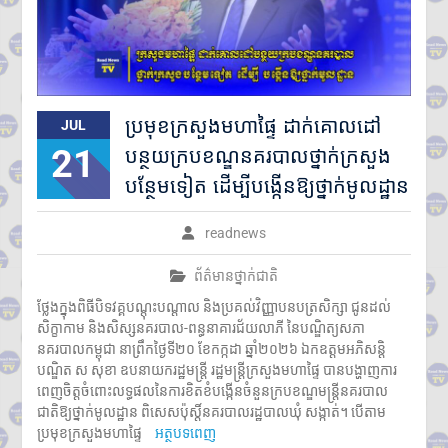
ប្រមុខក្រសួងមហាផ្ទៃ ដាក់គោលដៅ
JUL
21
បន្ថយក្របខណ្ឌនគរបាលថ្នាក់ក្រសួង
បន្ថែមទៀត ដើម្បីបង្កើនឱ្យថ្នាក់មូលដ្ឋាន
readnews
ព័ត៌មានថ្នាក់ជាតិ
ថ្លែងក្នុងពិធីបិទវគ្គបណ្តុះបណ្តាល និងប្រគល់វិញ្ញាបនបត្រសិក្សា ជូនដល់
សិក្ខាកាម និងសិស្សនគរបាល-ពន្ធនាគារជ័យលាភី នៃបណ្ឌិត្យសភា
នគរបាលកម្ពុជា នាព្រឹកថ្ងៃទី២០ ខែកក្កដា ឆ្នាំ២០២៦ ឯកឧត្តមអភិសន្តិ
បណ្ឌិត ស សុខា ឧបនាយករដ្ឋមន្ត្រី រដ្ឋមន្ត្រីក្រសួងមហាផ្ទៃ បានបង្ហាញការ
ពេញចិត្តចំពោះលទ្ធផលនៃការខិតខំបង្កើនចំនួនក្របខណ្ឌមន្រ្តីនគរបាល
ជាតិឱ្យថ្នាក់មូលដ្ឋាន ពិសេសប៉ុស្តិ៍នគរបាលរដ្ឋបាលឃុំ សង្កាត់។ បើតាម
ប្រមុខក្រសួងមហាផ្ទៃ
អត្ថបទពេញ