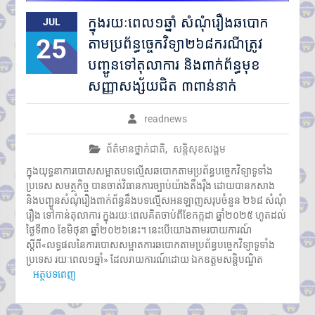
ក្នុងរយៈពេល១ឆ្នាំ សំណុំរឿងឆបោក
JUL
25
តាមប្រព័ន្ធច្ចេកវិទ្យា២៦៨ករណីត្រូវ
បញ្ជូនទៅតុលាការ និងពាក់ព័ន្ធមុខ
សញ្ញាសង្ស័យជិត ៣ពាន់នាក់
readnews
ព័ត៌មានថ្នាក់ជាតិ
,
សន្តិសុខសង្គម
ក្នុងយុទ្ធនាការបោសសម្អាតបទល្មើសឆបោកតាមប្រព័ន្ធបច្ចេកវិទ្យាទូទាំង
ប្រទេស សមត្ថកិច្ច បានចាត់វិធានការច្បាប់យ៉ាងតឹងរ៉ឹង ដោយបានកសាង
និងបញ្ជូនសំណុំរឿងពាក់ព័ន្ធនឹងបទល្មើសអនឡាញសរុបចំនួន ២៦៨ សំណុំ
រឿង ទៅកាន់តុលាការ ក្នុងរយៈពេលគិតចាប់ពីខែកក្កដា ឆ្នាំ២០២៥ ហូតដល់
ថ្ងៃទី៣០ ខែមិថុនា ឆ្នាំ២០២៦នេះ។ នេះបើយោងតាមរបាយការណ៍
ស្តីពី«លទ្ធផលនៃការបោសសម្អាតការឆបោកតាមប្រព័ន្ធបច្ចេកវិទ្យាទូទាំង
ប្រទេស រយៈពេល១ឆ្នាំ» ដែលរាយការណ៍ដោយ ឯកឧត្តមសន្តិបណ្ឌិត
អត្ថបទពេញ