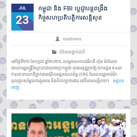
កម្ពុជា និង FBI ប្តេជ្ញាបន្តពង្រឹង
JUL
23
កិច្ចសហប្រតិបត្តិការសន្តិសុខ
readnews
ព័ត៌មានថ្នាក់ជាតិ
នៅថ្ងៃទី២២ ខែកក្កដា ឆ្នាំ២០២៦, សម្តេចមហាបវរធិបតី ហ៊ុន ម៉ាណែត
នាយករដ្ឋមន្ត្រីនៃព្រះរាជាណាចក្រកម្ពុជា បានអនុញ្ញាតឱ្យ ឯកឧត្តម Kash
Patel នាយកទីភ្នាក់ងារស៊ើបអង្កេតសហព័ន្ធ (FBI) នៃសហរដ្ឋអាម៉េរិក
ចូលជួបសម្តែងការគួរសម និងពិភាក្សាការងារ នៅវិមានសន្តិភាព។
អត្ថបទ
ពេញ