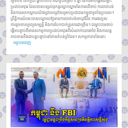
ថ្ងៃទី២៤ ខែកក្កដា ឆ្នាំ២០២៦ គឺជាខួបគម្រប់ ១ ឆ្នាំ នៃការចាប់ផ្តើមជម្លោះ
ប្រដាប់អាវុធ ដែលបានបន្សល់ទុកនូវស្លាកស្នាមនៃការឈឺចាប់ ការបាត់បង់
និងការសោកស្តាយយ៉ាងជ្រាលជ្រៅសម្រាប់ប្រជាជនកម្ពុជាទូទាំងប្រទេស។
ព្រឹត្តិការណ៍នេះបានបណ្តាលឱ្យមានការបាត់បង់អាយុជីវិត ការរងរបួស
ការខូចខាតទ្រព្យសម្បត្តិ និងការបែកបាក់គ្រួសារជាច្រើន។ ជម្លោះបានចាប់
ផ្តើមបន្ទាប់ពីមានសកម្មភាពប្រដាប់អាវុធពីសំណាក់យោធាថៃ និងការបង្ក
ភាពតានតឹងជាបន្តបន្ទាប់នៅតាមតំបន់ព្រំដែន។ សកម្មភាពទាំងនោះ
អត្ថបទពេញ