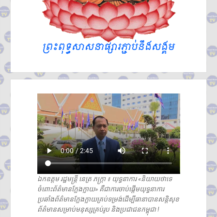
ឯកឧត្តម រដ្ឋមន្ត្រី នេត្រ ភក្រ្តា ៖ យុទ្ធនាការ «និយាយថាទេ
ចំពោះព័ត៌មានក្លែងក្លាយ» គឺជាការចាប់ផ្តើមយុទ្ធនាការ
ប្រឆាំងព័ត៌មានក្លែងក្លាយគ្រប់ទម្រង់ដើម្បីធានាបានសន្តិសុខ
ព័ត៌មានសម្រាប់មនុស្សគ្រប់រូប និងប្រជាជនកម្ពុជា !