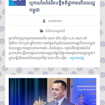
ក្រោយតៃវ៉ាន់រឹតបន្តឹងទិដ្ឋាការលើពលរដ្ឋ
កម្ពុជា
readnews
ព័ត៌មានអន្តរជាតិ
អ្នកនាំពាក្យក្រសួងការបរទេសចិន លោក លីន ជៀន (Lin Jian) នៅ
ថ្ងៃទី២០ ខែកក្កដា ឆ្នាំ២០២៦ បានថ្លែងគាំទ្រជំហររបស់រាជរដ្ឋាភិបាលកម្ពុជា
ដែលបន្តប្រកាន់ខ្ជាប់គោលការណ៍ «ចិនតែមួយ» បន្ទាប់ពីអាជ្ញាធរតៃវ៉ាន់
ប្រកាសរឹតបន្តឹងការផ្តល់ភាពងាយស្រួលផ្នែកទិដ្ឋាការសម្រាប់ពលរដ្ឋកម្ពុជា។
ក្នុងសន្និសីទសារព័ត៌មានប្រចាំថ្ងៃ លោក លីន ជៀន
អត្ថបទពេញ