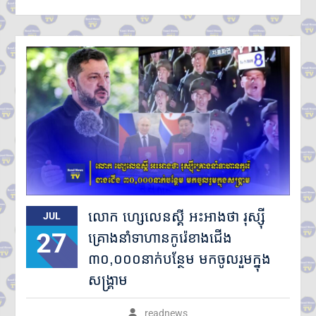
ហ៊ុនម៉ាណែត អញ្ជើញប្រគល់ផ្ទះថ្មី
៣ខ្នង ជូនក្រុមគ្រួសារវីរកងទ័ពពលី
នៅខេត្តកណ្តាល
ក្រសួងបរិស្ថាន ស្នើឱ្យរដ្ឋបាល
រាជធានី-ខេត្ត អនុវត្តច្បាប់តឹងរ៉ឹង
លើការហាមនាំចូលសំណល់អាគុយ
និងបរិក្ខារអេឡិចត្រូនិកប្រើប្រាស់រួច
អាជ្ញាធរខេត្តបន្ទាយមានជ័យ រៀបចំ
ការចាប់ឆ្នោត ជ្រើសរើសតូបលក់ដូរ
សម្រាប់អាជីវករភៀសសឹក នៅភូមិ
រង់ចាំ ជំហានដំបូង
ប្រមាណ៣០០តូប
លោក ទូច សុឃៈ បញ្ជាក់ថា៖ យុវតី
សិង្ហបុរី មក កម្ពុជាដោយសារបញ្ហា
គ្រួសារ មិនមែនជាករណីជួញដូរ
លោក ហ្សេលេនស្គី អះអាងថា រុស្ស៊ី
JUL
មនុស្ស
27
គ្រោងនាំទាហានកូរ៉េខាងជើង
លោក ថម អេនឌ្រូ «ខ្ញុំរំជួលចិត្ត
ពេលពួកគាត់យំ ពេលនិយាយមក
៣០,០០០នាក់បន្ថែម មកចូលរួមក្នុង
កាន់ខ្ញុំ ពួកគាត់មិនអាចទៅផ្ទះវិញ
សង្គ្រាម
ដោយសារថៃគ្រប់គ្រង ពួកគាត់
សមនឹងត្រឡប់ទៅផ្ទះវិញ»
readnews