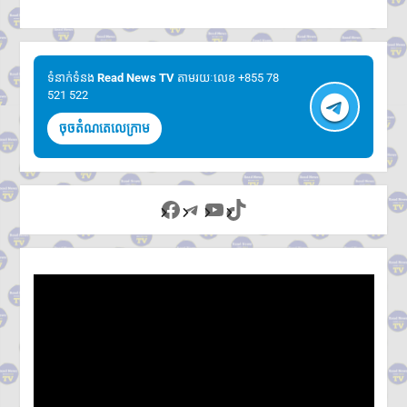
ទំនាក់ទំនង​​
Read News TV
តាមរយៈលេខ +855 78
521 522
ចុចតំណតេលេក្រាម
Facebook
Telegram
YouTube
TikTok