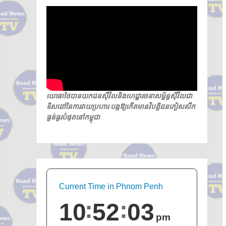
យោធាថៃបានយកជនស៊ីវិលនិងហេដ្ឋារចនាសម្ព័ន្ធស៊ីវិលជា
ទិសដៅនៃការវាយប្រហារ បង្កឱ្យកើតមានវិបត្តិជនភៀសសឹក
ធ្ងន់ធ្ងរបំផុតនៅកម្ពុជា
Current Time in Phnom Penh
10
52
04
pm