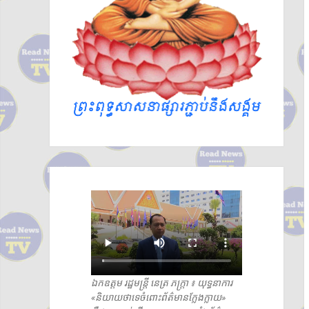
វិញ»
ឯកឧត្តម រដ្ឋមន្ត្រី នេត្រ ភក្រ្តា ៖ យុទ្ធនាការ
«និយាយថាទេចំពោះព័ត៌មានក្លែងក្លាយ»