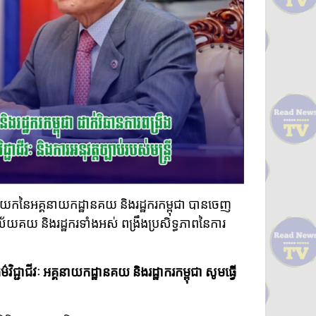
គ្គនាយកនៃអគ្គនាយកដ្ឋានគយ និងរដ្ឋករកម្ពុជា បានចេញ
័យគយ និងរដ្ឋករទាំងអស់ ពង្រឹងប្រសិទ្ធភាពនៃការ
៌វិជ្ជាជីវៈ អគ្គនាយកដ្ឋានគយ និងរដ្ឋាករកម្ពុជា សូមធ្វើ