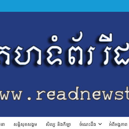
ាបនា
សន្តិសុខសង្គម
សិល្បៈ និងកីឡា
ចំណេះដឹង
អំពីអង្គភាព