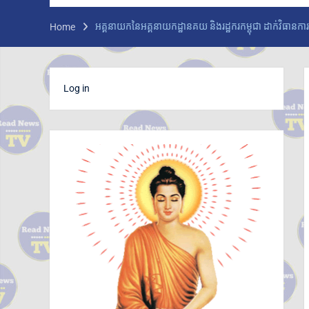
ក្រសួងអប់រំ យុវជន និងកីឡា ប្រកាសព័ត៌មានពីការ
ប្រឡងសញ្ញាបត្រមធ្យមសិក្សាទុតិយភូមិ សម័យ
អគ្គនាយកនៃអគ្គនាយកដ្ឋានគយ និងរដ្ឋករកម្ពុជា ដាក់វិធានការពង្រឹ
Home
ប្រឡង៖១០ សីហ ២០២៦ មានបេក្ខជនចុះឈ្មោះ
ប្រឡង សរុប១៥១,២៣៨នាក់ ស្រី៨៤,៧៣៥នាក់
ក្រុមអ្នកសង្កេតការណ៍អាស៊ាន ចុះពិនិត្យស្ថានភាពជាក់
ស្តែងនៅតាមព្រំដែនកម្ពុជា-ថៃ ក្នុងខេត្តបន្ទាយ
Log in
មានជ័យ
លោកជំទាវបណ្ឌិត ពេជ ចន្ទមុន្នី ហ៊ុនម៉ាណែត អញ្ជើញ
ប្រគល់ផ្ទះថ្មី ៣ខ្នង ជូនក្រុមគ្រួសារវីរកងទ័ពពលីនៅ
ខេត្តកណ្តាល
ក្រសួងបរិស្ថាន ស្នើឱ្យរដ្ឋបាលរាជធានី-ខេត្ត អនុវត្ត
ច្បាប់តឹងរ៉ឹងលើការហាមនាំចូលសំណល់អាគុយ និង
បរិក្ខារអេឡិចត្រូនិកប្រើប្រាស់រួច
អាជ្ញាធរខេត្តបន្ទាយមានជ័យ រៀបចំការចាប់ឆ្នោត
ជ្រើសរើសតូបលក់ដូរ សម្រាប់អាជីវករភៀសសឹក នៅ
ភូមិរង់ចាំ ជំហានដំបូងប្រមាណ៣០០តូប
លោក ទូច សុឃៈ បញ្ជាក់ថា៖ យុវតីសិង្ហបុរី មក កម្ពុជា
ដោយសារបញ្ហាគ្រួសារ មិនមែនជាករណីជួញដូរមនុស្ស
លោក ថម អេនឌ្រូ «ខ្ញុំរំជួលចិត្ត ពេលពួកគាត់យំ ពេល
និយាយមកកាន់ខ្ញុំ ពួកគាត់មិនអាចទៅផ្ទះវិញ
ដោយសារថៃគ្រប់គ្រង ពួកគាត់សមនឹងត្រឡប់ទៅផ្ទះ