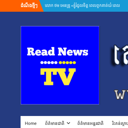
Skip
ដំណឹងថ្មីៗ
អ្នកនាំពាក្យក្រសួងព័ត៌មាន៖ គេហទំព័រមន្ទីរព័ត៌មាន
to
រាជធានី-ខេត្ត ត្រូវក្លាយជាច្រកផ្តល់ព័ត៌មានផ្លូវការដ៏
content
សំខាន់
សម្តេចមហាបវរធិបតី ហ៊ុន ម៉ាណែត ដាក់ចេញដំណោះ
ស្រាយ ៨ចំណុច ពន្លឿនបញ្ហាជាប់គាំងនៃការចេញ
បណ្ណសម្គាល់កម្មសិទ្ធិដីធ្លី
រដ្ឋមន្រ្តីក្រសួងមហាផ្ទៃ អំពាវនាវអង្គការ សមាគម ដៃគូ
អភិវឌ្ឍន៍ បន្តចូលរួមលើកកម្ពស់អភិវឌ្ឍន៍ជាតិ
ឯកឧត្តម ស៊ុន ចាន់ថុល បញ្ជាក់ថា អត្រាពន្ធថ្មីចំនួន
១០% ដែលសហរដ្ឋអាមេរិកដាក់លើកម្ពុជា មិនមែនយក
ទៅបូកបន្ថែមលើអត្រា ១៩% នោះទេ
លោក ហ្សេលេនស្គី អះអាងថា រុស្ស៊ីគ្រោងនាំទាហានកូរ៉េ
ខាងជើង ៣០,០០០នាក់បន្ថែម មកចូលរួមក្នុងសង្គ្រាម
ក្នុងរយៈពេល១ឆ្នាំ សំណុំរឿងឆបោកតាម
ប្រព័ន្ធច្ចេកវិទ្យា២៦៨ករណីត្រូវបញ្ជូនទៅតុលាការ និង
ពាក់ព័ន្ធមុខសញ្ញាសង្ស័យជិត ៣ពាន់នាក់
២៤ កក្កដា ២០២៦៖ ខួប ១ ឆ្នាំ នៃការចងចាំអំពីការ
ចាប់ផ្តើមជម្លោះប្រដាប់អាវុធ និងការប្តេជ្ញាចិត្តរក្សា
សន្តិភាព
កម្ពុជា និង FBI ប្តេជ្ញាបន្តពង្រឹងកិច្ចសហប្រតិបត្តិការ
Home
ព័ត៌មានជាតិ
ព័ត៌មានអន្តរជាតិ
រិះគន់ស្ថ
សន្តិសុខ