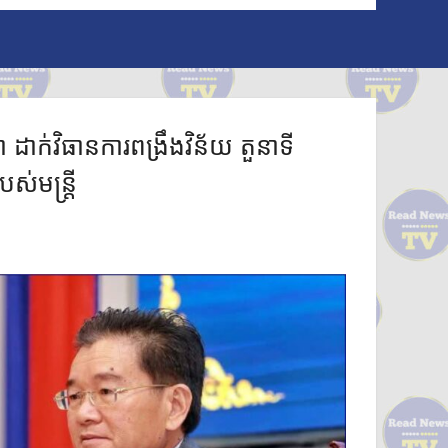
ដាក់វិធានការពង្រឹងវិន័យ តួនាទី
បស់មន្ត្រី