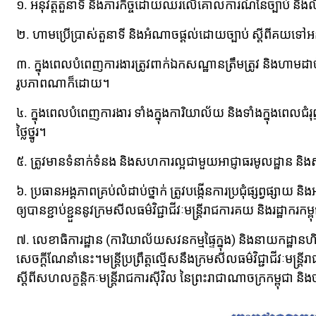
១. អនុវត្តតួនាទី និងភារកិច្ចដោយឈរលើគោលការណ៍នៃច្បាប់ និងល
២. ហាមប្រើប្រាស់តួនាទី និងអំណាចផ្តល់ដោយច្បាប់ ស្តីពីគយទៅអនុ
៣. ក្នុងពេលបំពេញការងារត្រូវពាក់ឯកសណ្ឋានត្រឹមត្រូវ និងហាមដាច់
រូបភាពណាក៏ដោយ។
៤. ក្នុងពេលបំពេញការងារ ទាំងក្នុងការិយាល័យ និងទាំងក្នុងពេលជំរុញក
ថ្លៃថ្នូរ។
៥. ត្រូវមានទំនាក់ទំនង និងសហការល្អជាមួយអាជ្ញាធរមូលដ្ឋាន និងស
៦. ប្រធានអង្គភាពគ្រប់លំដាប់ថ្នាក់ ត្រូវបង្កើនការប្រជុំផ្សព្វផ្សាយ និង
ឲ្យបានខ្ជាប់ខ្ជួននូវក្រមសីលធម៌វិជ្ជាជីវៈមន្ត្រីរាជការគយ និងរដ្ឋាករកម្ព
៧. លេខាធិការដ្ឋាន (ការិយាល័យសវនកម្មផ្ទៃក្នុង) និងនាយកដ្ឋានហិរញ្ញ
សេចក្ដីណែនាំនេះ។មន្ត្រីប្រព្រឹត្តល្មើសនឹងក្រមសីលធម៌វិជ្ជាជីវៈមន្ត្រ
ស្តីពីសហលក្ខន្តិកៈមន្ត្រីរាជការស៊ីវិល នៃព្រះរាជាណាចក្រកម្ពុជា ន