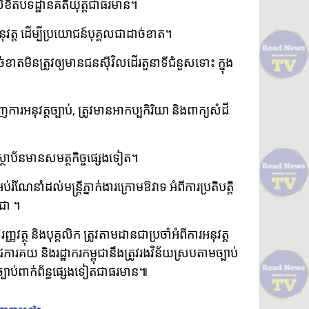
ិខិតបទដ្ឋានគតិយុត្តជាធរមាន។
វត្ត ដើម្បីប្រយោជន៍បុគ្គលជាដាច់ខាត។
ខាតមិនត្រូវឲ្យមានជនស៊ីវិលដើរតួនាទីជំនួសទោះ ក្នុង
ារអនុវត្តច្បាប់, ត្រូវមានអាកប្បកិរិយា និងពាក្យសំដី
្ថាប័នមានសមត្ថកិច្ចផ្សេងទៀត។
អប់រំណែនាំដល់មន្ត្រីភ្នាក់ងារក្រោមឱវាទ អំពីការប្រតិបត្តិ
ុជា ។
វត្ថុ និងបុគ្គលិក ត្រូវតាមដានជាប្រចាំអំពីការអនុវត្ត
ីរាជការគយ និងរដ្ឋាករកម្ពុជានឹងត្រូវរងវិន័យស្របតាមច្បាប់
ិងច្បាប់ពាក់ព័ន្ធផ្សេងទៀតជាធរមាន៕