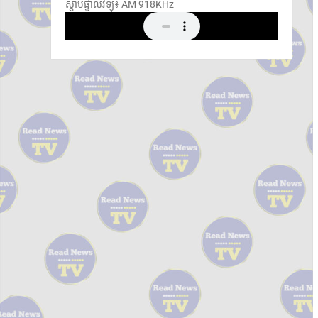
ស្តាប់ផ្ទាល់វិទ្យុ៖ ​AM 918KHz