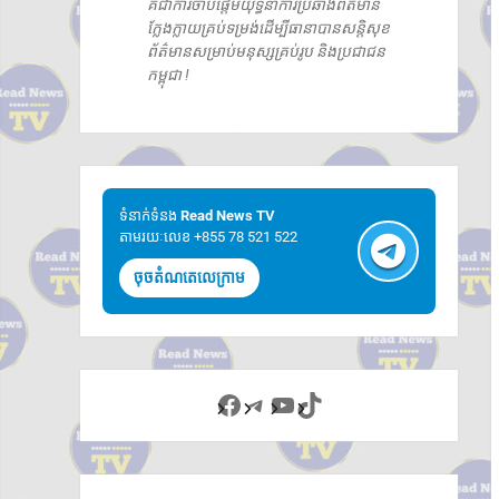
គឺជាការចាប់ផ្តើមយុទ្ធនាការប្រឆាំងព័ត៌មាន
ក្លែងក្លាយគ្រប់ទម្រង់ដើម្បីធានាបានសន្តិសុខ
ព័ត៌មានសម្រាប់មនុស្សគ្រប់រូប និងប្រជាជន
កម្ពុជា !
ទំនាក់ទំនង​​
Read News TV
តាមរយៈលេខ +855 78 521 522
ចុចតំណតេលេក្រាម
Facebook
Telegram
YouTube
TikTok