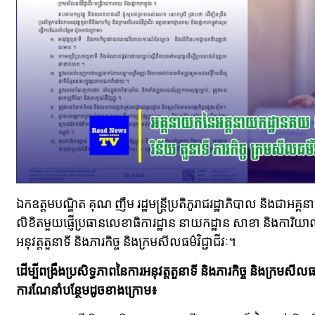
ឯកឧត្តមបណ្ឌិត គុណ ញឹម រដ្ឋមន្ត្រីប្រតិភូរាជរដ្ឋាភិបាល និងជាអ
លិខិតមួយផ្ញើប្រធានលេខាធិការដ្ឋាន នាយកដ្ឋាន សាខា និងការិយាល
អនុវត្តតួនាទី និងភារកិច្ច និងក្រមសីលធម៌វិជ្ជាជីវៈ។
ដើម្បីពង្រឹងប្រសិទ្ធភាពនៃការអនុវត្តតួនាទី និងភារកិច្ច និងក្រមសីលធម
ការណែនាំបន្ថែមដូចខាងក្រោម៖