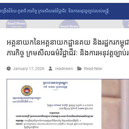
ងវិន័យ តួនាទី ភារកិច្ច ក្រមសីលធម៌វិជ្ជាជីវៈ និងការអនុវត្តច្បាប់របស់មន្ត្រី
អគ្គនាយកនៃអគ្គនាយកដ្ឋានគយ និងរដ្ឋករកម្ពុជា 
ភារកិច្ច ក្រមសីលធម៌វិជ្ជាជីវៈ និងការអនុវត្តច្បាប់រ
January 17, 2026
readnews
Read New