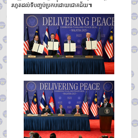
រហូតដល់ទីបញ្ចប់ប្រកបដោយជោគជ័យ៕