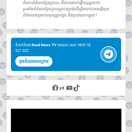
ចំពោះព័ត៌មានក្លែងក្លាយ» គឺជាការចាប់ផ្តើមយុទ្ធនាការ
ប្រឆាំងព័ត៌មានក្លែងក្លាយគ្រប់ទម្រង់ដើម្បីធានាបានសន្តិសុខ
ព័ត៌មានសម្រាប់មនុស្សគ្រប់រូប និងប្រជាជនកម្ពុជា !
ទំនាក់ទំនង​​
Read News TV
តាមរយៈលេខ +855 78
521 522
ចុចតំណតេលេក្រាម
Facebook
Telegram
YouTube
TikTok