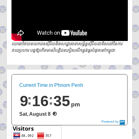
យោធាថៃបានយកជនស៊ីវិលនិងហេដ្ឋារចនាសម្ព័ន្ធស៊ីវិលជាទិសដៅនៃការ
វាយប្រហារ បង្កឱ្យកើតមានវិបត្តិជនភៀសសឹកធ្ងន់ធ្ងរបំផុតនៅកម្ពុជា
Current Time in Phnom Penh
9
16
36
pm
Sat, August 8
Powered by
DaysPedia.c
om