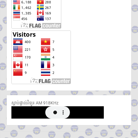
ស្តាប់ផ្ទាល់វិទ្យុ៖ ​AM 918KHz