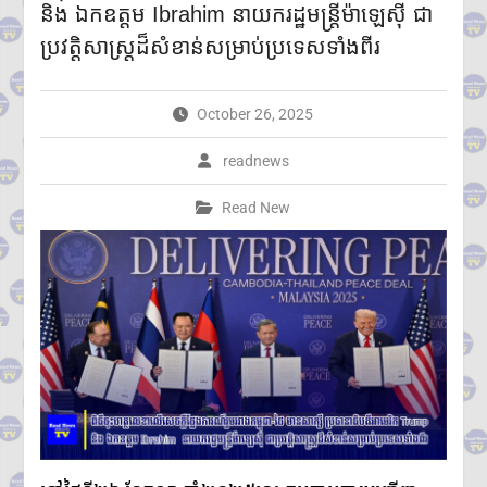
និង ឯកឧត្ដម Ibrahim នាយករដ្ឋមន្ត្រីម៉ាឡេស៊ី ជា
តាមប្រព័ន្ធច្ចេកវិទ្យា២៦៨ករណីត្រូវ
បញ្ជូនទៅតុលាការ និងពាក់ព័ន្ធមុខ
ប្រវត្តិសាស្ត្រដ៏សំខាន់សម្រាប់ប្រទេសទាំងពីរ
សញ្ញាសង្ស័យជិត ៣ពាន់នាក់
២៤ កក្កដា ២០២៦៖ ខួប ១ ឆ្នាំ នៃ
ការចងចាំអំពីការចាប់ផ្តើមជម្លោះ
October 26, 2025
ប្រដាប់អាវុធ និងការប្តេជ្ញាចិត្តរក្សា
សន្តិភាព
readnews
កម្ពុជា និង FBI ប្តេជ្ញាបន្តពង្រឹង
កិច្ចសហប្រតិបត្តិការសន្តិសុខ
Read New
ក្រសួងអប់រំ យុវជន និងកីឡា
ប្រកាសព័ត៌មានពីការប្រឡង
សញ្ញាបត្រមធ្យមសិក្សាទុតិយភូមិ
សម័យប្រឡង៖១០ សីហ ២០២៦
មានបេក្ខជនចុះឈ្មោះប្រឡង
សរុប១៥១,២៣៨នាក់
ស្រី៨៤,៧៣៥នាក់
ក្រុមអ្នកសង្កេតការណ៍អាស៊ាន ចុះ
ពិនិត្យស្ថានភាពជាក់ស្តែងនៅតាម
ព្រំដែនកម្ពុជា-ថៃ ក្នុងខេត្តបន្ទាយ
មានជ័យ
លោកជំទាវបណ្ឌិត ពេជ ចន្ទមុន្នី