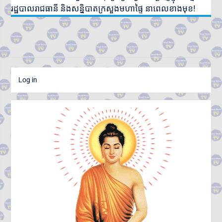
រដ្ឋបាលរាជធានី និងសន្និបាតក្រសួងមហាផ្ទៃ នាពេលខាងមុខ!
Log in