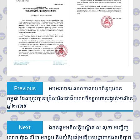
Post
Previous
Previous
អបអរសាទរ សហភាពសហព័ន្ធយុវជន
navigation
post:
កម្ពុជា ដែលត្រូវបានជ្រើសរើសជាជ័យលាភីទទួលពានរង្វាន់អាស៊ាន
ឆ្នាំ២០២៥
Next
Next
ឯកឧត្តមអភិសន្តិបណ្ឌិត ស សុខា អញ្ជើញ
post:
លោក ប៉ាង លីដា មកជួប និងសុំឱ្យតៀមធ្វើបទបង្ហាញក្នុងសន្និបាត