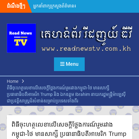
Skip
ដំណឹងថ្មីៗ
អ្នកនាំពាក្យក្រសួងព័ត៌មាន៖
to
គេហទំព័រមន្ទីរព័ត៌មានរាជធានី-ខេត្ត
content
ត្រូវក្លាយជាច្រកផ្តល់ព័ត៌មានផ្លូវការ
ដ៏សំខាន់
សម្តេចមហាបវរធិបតី ហ៊ុន
ម៉ាណែត ដាក់ចេញដំណោះស្រាយ
៨ចំណុច ពន្លឿនបញ្ហាជាប់គាំងនៃ
ការចេញបណ្ណសម្គាល់កម្មសិទ្ធិដីធ្លី
រដ្ឋមន្រ្តីក្រសួងមហាផ្ទៃ អំពាវនាវ
Menu
អង្គការ សមាគម ដៃគូអភិវឌ្ឍន៍ បន្ត
ចូលរួមលើកកម្ពស់អភិវឌ្ឍន៍ជាតិ
ឯកឧត្តម ស៊ុន ចាន់ថុល បញ្ជាក់ថា
Home
អត្រាពន្ធថ្មីចំនួន ១០% ដែល
ពិធីចុះហត្ថលេខាលើសេចក្តីថ្លែងការណ៍រួមរវាងកម្ពុជា-ថៃ មានសាក្សី
សហរដ្ឋអាមេរិកដាក់លើកម្ពុជា
ប្រធានាធិបតីអាមេរិក Trump និង ឯកឧត្ដម Ibrahim នាយករដ្ឋមន្ត្រីម៉ាឡេស៊ី
មិនមែនយកទៅបូកបន្ថែមលើអត្រា
ជាប្រវត្តិសាស្ត្រដ៏សំខាន់សម្រាប់ប្រទេសទាំងពីរ
១៩% នោះទេ
លោក ហ្សេលេនស្គី អះអាងថា រុស្ស៊ី
គ្រោងនាំទាហានកូរ៉េខាងជើង
៣០,០០០នាក់បន្ថែម មកចូលរួម
ពិធីចុះហត្ថលេខាលើសេចក្តីថ្លែងការណ៍រួមរវាង
ក្នុងសង្គ្រាម
កម្ពុជា-ថៃ មានសាក្សី ប្រធានាធិបតីអាមេរិក Trump
ក្នុងរយៈពេល១ឆ្នាំ សំណុំរឿងឆបោក