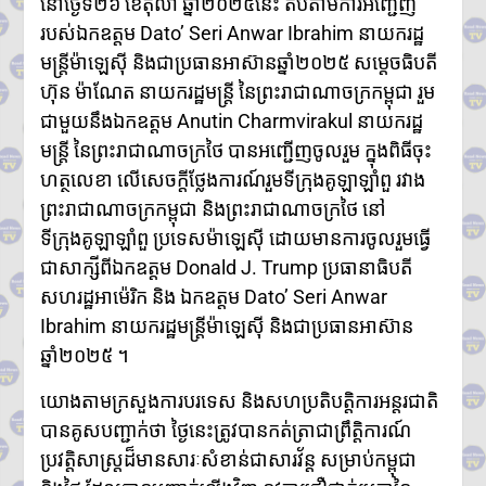
នៅថ្ងៃទី២៦ ខែតុលា ឆ្នាំ២០២៥នេះ តបតាមការអញ្ជើញ
ហ៊ុនម៉ាណែត អញ្ជើញប្រគល់ផ្ទះថ្មី
៣ខ្នង ជូនក្រុមគ្រួសារវីរកងទ័ពពលី
របស់ឯកឧត្តម Dato’ Seri Anwar Ibrahim នាយករដ្ឋ
នៅខេត្តកណ្តាល
មន្ត្រីម៉ាឡេស៊ី និងជាប្រធានអាស៊ានឆ្នាំ២០២៥ សម្តេចធិបតី
ក្រសួងបរិស្ថាន ស្នើឱ្យរដ្ឋបាល
ហ៊ុន ម៉ាណែត នាយករដ្ឋមន្ត្រី​ នៃព្រះរាជាណាចក្រកម្ពុជា រួម
រាជធានី-ខេត្ត អនុវត្តច្បាប់តឹងរ៉ឹង
ជាមួយនឹងឯកឧត្តម Anutin Charmvirakul នាយករដ្ឋ
លើការហាមនាំចូលសំណល់អាគុយ
និងបរិក្ខារអេឡិចត្រូនិកប្រើប្រាស់រួច
មន្ត្រី នៃព្រះរាជាណាចក្រថៃ បានអញ្ជើញចូលរួម​ ក្នុងពិធីចុះ
អាជ្ញាធរខេត្តបន្ទាយមានជ័យ រៀបចំ
ហត្ថលេខា លើសេចក្តីថ្លែងការណ៍រួមទីក្រុងគូឡាឡាំពួ រវាង
ការចាប់ឆ្នោត ជ្រើសរើសតូបលក់ដូរ
ព្រះរាជាណាចក្រកម្ពុជា និងព្រះរាជាណាចក្រថៃ នៅ
សម្រាប់អាជីវករភៀសសឹក នៅភូមិ
រង់ចាំ ជំហានដំបូង
ទីក្រុងគូឡាឡាំពួ ប្រទេសម៉ាឡេស៊ី ដោយមានការចូលរួមធ្វើ
ប្រមាណ៣០០តូប
ជាសាក្សីពីឯកឧត្តម Donald J. Trump ប្រធានាធិបតី
លោក ទូច សុឃៈ បញ្ជាក់ថា៖ យុវតី
សហរដ្ឋអាម៉េរិក និង ឯកឧត្តម Dato’ Seri Anwar
សិង្ហបុរី មក កម្ពុជាដោយសារបញ្ហា
Ibrahim នាយករដ្ឋមន្ត្រីម៉ាឡេស៊ី និងជាប្រធានអាស៊ាន
គ្រួសារ មិនមែនជាករណីជួញដូរ
មនុស្ស
ឆ្នាំ២០២៥ ។
លោក ថម អេនឌ្រូ «ខ្ញុំរំជួលចិត្ត
ពេលពួកគាត់យំ ពេលនិយាយមក
យោងតាមក្រសួងការបរទេស និងសហប្រតិបត្តិការអន្តរជាតិ
កាន់ខ្ញុំ ពួកគាត់មិនអាចទៅផ្ទះវិញ
បានគូស​បញ្ជាក់ថា ថ្ងៃនេះត្រូវបានកត់ត្រាជាព្រឹត្តិការណ៍
ដោយសារថៃគ្រប់គ្រង ពួកគាត់
ប្រវត្តិសាស្ត្រដ៏មានសារៈសំខាន់ជាសារវ័ន្ត សម្រាប់កម្ពុជា
សមនឹងត្រឡប់ទៅផ្ទះវិញ»