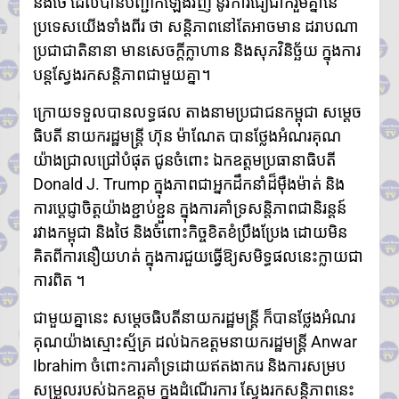
និងថៃ ដែលបានបញ្ជាក់ឡើងវិញ នូវការជឿជាក់រួមគ្នានៃ
ប្រទេសយើងទាំងពីរ ថា សន្តិភាពនៅតែអាចមាន ដរាបណា
ប្រជាជាតិនានា មានសេចក្តីក្លាហាន និងសុភវិនិច្ឆ័យ ក្នុងការ
បន្តស្វែងរកសន្តិភាពជាមួយគ្នា។
ក្រោយទទួលបានលទ្ធផល តាងនាមប្រជាជនកម្ពុជា សម្តេច
ធិបតី នាយករដ្ឋមន្ត្រី ហ៊ុន ម៉ាណែត បានថ្លែងអំណរគុណ
យ៉ាងជ្រាលជ្រៅបំផុត ជូនចំពោះ ឯកឧត្តមប្រធានាធិបតី
Donald J. Trump ក្នុងភាពជាអ្នកដឹកនាំដ៏ម៉ឺងម៉ាត់ និង
ការប្តេជ្ញាចិត្តយ៉ាងខ្ជាប់ខ្ជួន ក្នុងការគាំទ្រសន្តិភាពជានិរន្តន៍
រវាងកម្ពុជា និងថៃ និងចំពោះកិច្ចខិតខំប្រឹងប្រែង ដោយមិន
គិតពីការនឿយហត់ ក្នុងការជួយធ្វើឱ្យសមិទ្ធផលនេះក្លាយជា
ការពិត ។
ជាមួយគ្នានេះ សម្តេចធិបតីនាយករដ្ឋមន្ត្រី ក៏បានថ្លែងអំណរ
គុណយ៉ាងស្មោះស្ម័គ្រ ដល់ឯកឧត្តមនាយករដ្ឋមន្ត្រី Anwar
Ibrahim ចំពោះការគាំទ្រដោយឥតងាករេ និងការសម្រប
សម្រួលរបស់ឯកឧត្តម ក្នុងដំណើរការ ស្វែងរកសន្តិភាពនេះ