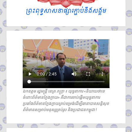
ឯកឧត្តម រដ្ឋមន្ត្រី នេត្រ ភក្រ្តា ៖ យុទ្ធនាការ «និយាយថាទេ
ចំពោះព័ត៌មានក្លែងក្លាយ» គឺជាការចាប់ផ្តើមយុទ្ធនាការ
ប្រឆាំងព័ត៌មានក្លែងក្លាយគ្រប់ទម្រង់ដើម្បីធានាបានសន្តិសុខ
ព័ត៌មានសម្រាប់មនុស្សគ្រប់រូប និងប្រជាជនកម្ពុជា !