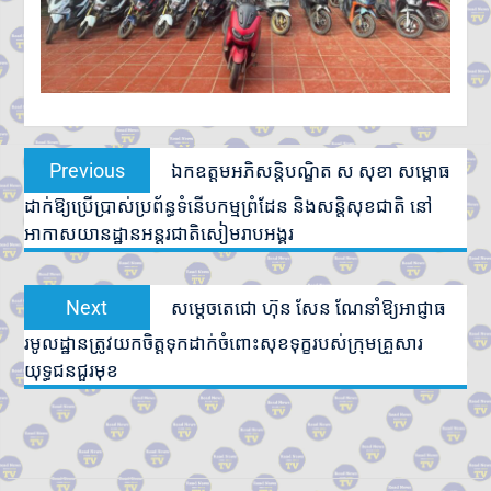
Post
Previous
Previous
ឯកឧត្តមអភិសន្តិបណ្ឌិត ស សុខា សម្ពោធ
navigation
post:
ដាក់ឱ្យប្រើប្រាស់ប្រព័ន្ធទំនើបកម្មព្រំដែន និងសន្តិសុខជាតិ នៅ
អាកាសយានដ្ឋានអន្តរជាតិសៀមរាបអង្គរ
Next
Next
សម្តេចតេជោ ហ៊ុន សែន ណែនាំឱ្យអាជ្ញាធ
post:
រមូលដ្ឋានត្រូវយកចិត្តទុកដាក់ចំពោះសុខទុក្ខរបស់ក្រុមគ្រួសារ
យុទ្ធជនជួរមុខ