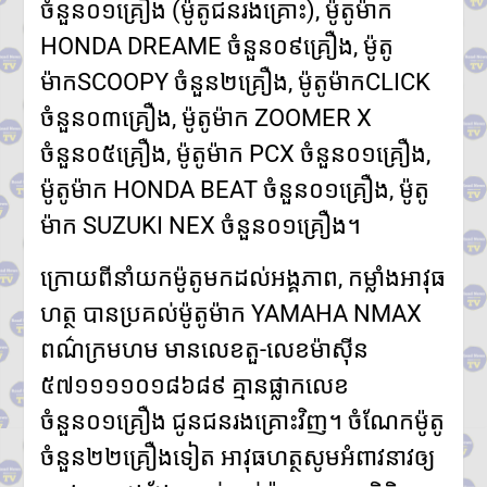
ចំនួន០១គ្រឿង (ម៉ូតូជនរងគ្រោះ), ម៉ូតូម៉ាក
HONDA DREAME ចំនួន០៩គ្រឿង, ម៉ូតូ
ម៉ាកSCOOPY ចំនួន២គ្រឿង, ម៉ូតូម៉ាកCLICK
ចំនួន០៣គ្រឿង, ម៉ូតូម៉ាក ZOOMER X
ចំនួន០៥គ្រឿង, ម៉ូតូម៉ាក PCX ចំនួន០១គ្រឿង,
ម៉ូតូម៉ាក HONDA BEAT ចំនួន០១គ្រឿង, ម៉ូតូ
ម៉ាក SUZUKI NEX ចំនួន០១គ្រឿង។
ក្រោយពីនាំយកម៉ូតូមកដល់អង្គភាព, កម្លាំងអាវុធ
ហត្ថ បានប្រគល់ម៉ូតូម៉ាក YAMAHA NMAX
ពណ៌ក្រមហម មានលេខតួ-លេខម៉ាស៊ីន
៥៧១១១១០១៨៦៨៩ គ្មានផ្លាកលេខ
ចំនួន០១គ្រឿង ជូនជនរងគ្រោះវិញ។ ចំណែកម៉ូតូ
ចំនួន២២គ្រឿងទៀត អាវុធហត្ថសូមអំពាវនាវឲ្យ