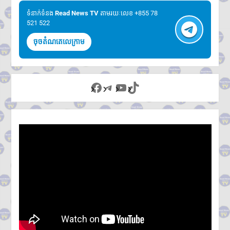
ទំនាក់ទំនង​​
Read News TV
តាមរយៈលេខ +855 78
521 522
ចុចតំណតេលេក្រាម
Facebook
Telegram
YouTube
TikTok