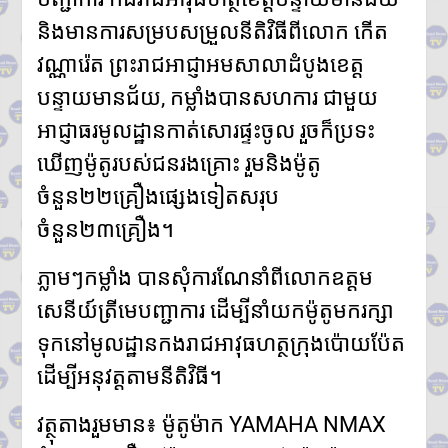
និងមានការសម្របសម្រួលនីតិវិធីពីលោក កើត
វណ្ណារ៉េត ព្រះរាជអាជ្ញាអមសាលាដំបូងខេត្ត
បន្ទាយមានជ័យ, កម្លាំងបានសហការ ជាមួយ
អាជ្ញាធរមូលដ្ឋានកាត់សោរផ្ទះចូល រួចក៏ប្រទះ
ឃើញម៉ូតូរបស់ជនរងគ្រោះ រួមនិងម៉ូតូ
ចំនួន២២គ្រឿងផ្សេងទៀតសរុប
ចំនួន២៣គ្រឿង។
ភ្លាមៗកម្លាំង បានសុំការណែនាំពីលោកឧត្ដម
សេនីយ៍ត្រីមេបញ្ជាការ ដើម្បីនាំយកម៉ូតូមករក្សា
ទុកនៅមូលដ្ឋានកងរាជអាវុធហត្ថក្រុងប៉ោយប៉ែត
ដើម្បីអនុវត្តតាមនីតិវិធី។
វត្ថុតាងរួមមាន៖ ម៉ូតូម៉ាក YAMAHA NMAX