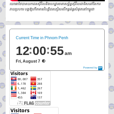
យោធាថៃបានយកជនស៊ីវិលនិងហេដ្ឋារចនាសម្ព័ន្ធស៊ីវិលជាទិសដៅនៃការ
វាយប្រហារ បង្កឱ្យកើតមានវិបត្តិជនភៀសសឹកធ្ងន់ធ្ងរបំផុតនៅកម្ពុជា
Current Time in Phnom Penh
12
00
55
am
Fri, August 7
Powered by
DaysPedia.c
om