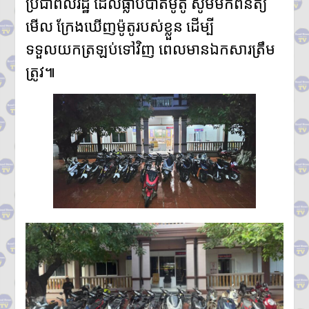
ប្រជាពលរដ្ឋ ដែលធ្លាប់បាត់ម៉ូតូ សូមមកពិនិត្យ
មើល ក្រែងឃើញម៉ូតូរបស់ខ្លួន ដើម្បី
ទទួលយកត្រឡប់ទៅវិញ ពេលមានឯកសារត្រឹម
ត្រូវ៕