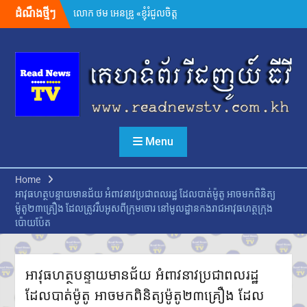
Skip
ដំណឹងថ្មីៗ
ដោយសារថៃគ្រប់គ្រង ពួកគាត់
to
សមនឹងត្រឡប់ទៅផ្ទះវិញ»
content
អ្នកនាំពាក្យក្រសួងព័ត៌មាន៖
គេហទំព័រមន្ទីរព័ត៌មានរាជធានី-ខេត្ត
ត្រូវក្លាយជាច្រកផ្តល់ព័ត៌មានផ្លូវការ
ដ៏សំខាន់
សម្តេចមហាបវរធិបតី ហ៊ុន
ម៉ាណែត ដាក់ចេញដំណោះស្រាយ
៨ចំណុច ពន្លឿនបញ្ហាជាប់គាំងនៃ
Menu
ការចេញបណ្ណសម្គាល់កម្មសិទ្ធិដីធ្លី
រដ្ឋមន្រ្តីក្រសួងមហាផ្ទៃ អំពាវនាវ
អង្គការ សមាគម ដៃគូអភិវឌ្ឍន៍ បន្ត
Home
ចូលរួមលើកកម្ពស់អភិវឌ្ឍន៍ជាតិ
អាវុធហត្ថបន្ទាយមានជ័យ អំពាវនាវប្រជាពលរដ្ឋ ដែលបាត់ម៉ូតូ អាចមកពិនិត្យ
ឯកឧត្តម ស៊ុន ចាន់ថុល បញ្ជាក់ថា
ម៉ូតូ២៣គ្រឿង ដែលត្រូវរឹបអូសពីក្រុមចោរ នៅមូលដ្ឋានកងរាជអាវុធហត្ថក្រុង
អត្រាពន្ធថ្មីចំនួន ១០% ដែល
ប៉ោយប៉ែត
សហរដ្ឋអាមេរិកដាក់លើកម្ពុជា
មិនមែនយកទៅបូកបន្ថែមលើអត្រា
១៩% នោះទេ
លោក ហ្សេលេនស្គី អះអាងថា រុស្ស៊ី
អាវុធហត្ថបន្ទាយមានជ័យ អំពាវនាវប្រជាពលរដ្ឋ
គ្រោងនាំទាហានកូរ៉េខាងជើង
ដែលបាត់ម៉ូតូ អាចមកពិនិត្យម៉ូតូ២៣គ្រឿង ដែល
៣០,០០០នាក់បន្ថែម មកចូលរួម