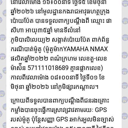
នៅវេលាម៉ោង ១៦៖០០នាទី ថ្ងៃទី៥ ខែមិថុនា
មានជ័យ
លោកជំទាវបណ្ឌិត ពេជ ចន្ទមុន្នី
ឆ្នាំ២០២៦ នៅមូលដ្ឋានកងរាជអាវុធហត្ថក្រុង
ហ៊ុនម៉ាណែត អញ្ជើញប្រគល់ផ្ទះថ្មី
ប៉ោយប៉ែត បានទទួលពាក្យបណ្ដឹងពី ឈ្មោះ ផា
៣ខ្នង ជូនក្រុមគ្រួសារវីរកងទ័ពពលី
នៅខេត្តកណ្តាល
សីហា អាយុ៣៥ឆ្នាំ មានទីលំនៅ
ក្រសួងបរិស្ថាន ស្នើឱ្យរដ្ឋបាល
រាជធានី-ខេត្ត អនុវត្តច្បាប់តឹងរ៉ឹង
ភូមិបាលិលេយ្យ២ សង្កាត់ប៉ោយប៉ែត ពាក់ព័ន្ធ
លើការហាមនាំចូលសំណល់អាគុយ
ករណីបាត់ម៉ូតូ (ម៉ូតូម៉ាកYAMAHA NMAX
និងបរិក្ខារអេឡិចត្រូនិកប្រើប្រាស់រួច
អាជ្ញាធរខេត្តបន្ទាយមានជ័យ រៀបចំ
ផលិតឆ្នាំ២០២២ ពណ៌ក្រហម លេខតួ-លេខ
ការចាប់ឆ្នោត ជ្រើសរើសតូបលក់ដូរ
ម៉ាស៉ីន 571111018689 គ្មានផ្លាកលេខ)
សម្រាប់អាជីវករភៀសសឹក នៅភូមិ
រង់ចាំ ជំហានដំបូង
កាលពីវេលាម៉ោង ០៨៖០០នាទី ថ្ងៃទី០១ ខែ
ប្រមាណ៣០០តូប
មិថុនា ឆ្នាំ២០២៦ នៅភូមិផ្សារកណ្ដាល។
លោក ទូច សុឃៈ បញ្ជាក់ថា៖ យុវតី
សិង្ហបុរី មក កម្ពុជាដោយសារបញ្ហា
គ្រួសារ មិនមែនជាករណីជួញដូរ
ក្រោយពីទទួលបានពាក្យបណ្ដឹងពីជនរងគ្រោះ
មនុស្ស
កម្លាំងបានចុះធ្វើការស្រាវជ្រាវតាមរយៈ GPS
របស់ម៉ូតូ ប៉ុន្តែសញ្ញា GPS រអាក់រអួលមិនច្បាស់