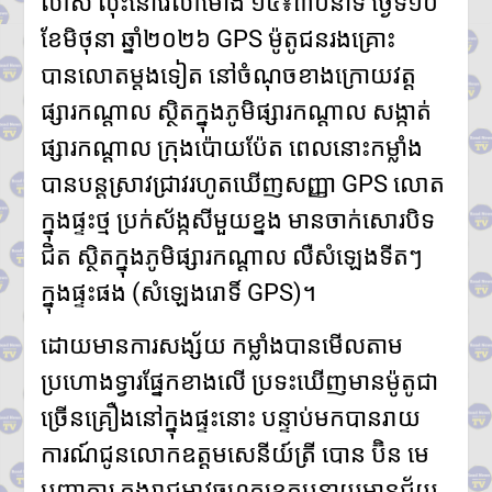
លាស់ លុះនៅវេលាម៉ោង ១៥៖៣០នាទី ថ្ងៃទី១០
ខែមិថុនា ឆ្នាំ២០២៦ GPS ម៉ូតូជនរងគ្រោះ
បានលោតម្ដងទៀត នៅចំណុចខាងក្រោយវត្ត
ផ្សារកណ្ដាល ស្ថិតក្នុងភូមិផ្សារកណ្ដាល សង្កាត់
ផ្សារកណ្ដាល ក្រុងប៉ោយប៉ែត ពេលនោះកម្លាំង
បានបន្តស្រាវជ្រាវរហូតឃើញសញ្ញា GPS លោត
ក្នុងផ្ទះថ្ម ប្រក់ស័ង្កសីមួយខ្នង មានចាក់សោរបិទ
ជិត ស្ថិតក្នុងភូមិផ្សារកណ្ដាល លឺសំឡេងទីតៗ
ក្នុងផ្ទះផង (សំឡេងរោទិ៍ GPS)។
ដោយមានការសង្ស័យ កម្លាំងបានមើលតាម
ប្រហោងទ្វារផ្នែកខាងលើ ប្រទះឃើញមានម៉ូតូជា
ច្រើនគ្រឿងនៅក្នុងផ្ទះនោះ បន្ទាប់មកបានរាយ
ការណ៍ជូនលោកឧត្ដមសេនីយ៍ត្រី បោន ប៊ិន មេ
បញ្ជាការ កងរាជអាវុធហត្ថខេត្តបន្ទាយមានជ័យ