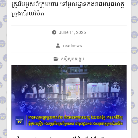
ត្រូវរឹបអូសពីក្រុមចោរ នៅមូលដ្ឋានកងរាជអាវុធហត្ថ
ក្នុងសង្គ្រាម
ក្នុងរយៈពេល១ឆ្នាំ សំណុំរឿងឆបោក
ក្រុងប៉ោយប៉ែត
តាមប្រព័ន្ធច្ចេកវិទ្យា២៦៨ករណីត្រូវ
បញ្ជូនទៅតុលាការ និងពាក់ព័ន្ធមុខ
សញ្ញាសង្ស័យជិត ៣ពាន់នាក់
June 11, 2026
២៤ កក្កដា ២០២៦៖ ខួប ១ ឆ្នាំ នៃ
ការចងចាំអំពីការចាប់ផ្តើមជម្លោះ
readnews
ប្រដាប់អាវុធ និងការប្តេជ្ញាចិត្តរក្សា
សន្តិភាព
សន្តិសុខសង្គម
កម្ពុជា និង FBI ប្តេជ្ញាបន្តពង្រឹង
កិច្ចសហប្រតិបត្តិការសន្តិសុខ
ក្រសួងអប់រំ យុវជន និងកីឡា
ប្រកាសព័ត៌មានពីការប្រឡង
សញ្ញាបត្រមធ្យមសិក្សាទុតិយភូមិ
សម័យប្រឡង៖១០ សីហ ២០២៦
មានបេក្ខជនចុះឈ្មោះប្រឡង
សរុប១៥១,២៣៨នាក់
ស្រី៨៤,៧៣៥នាក់
ក្រុមអ្នកសង្កេតការណ៍អាស៊ាន ចុះ
ពិនិត្យស្ថានភាពជាក់ស្តែងនៅតាម
ព្រំដែនកម្ពុជា-ថៃ ក្នុងខេត្តបន្ទាយ