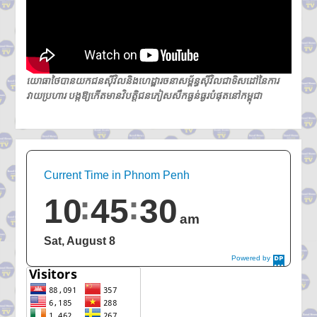
យោធាថៃបានយកជនស៊ីវិលនិងហេដ្ឋារចនាសម្ព័ន្ធស៊ីវិលជាទិសដៅនៃការ
វាយប្រហារ បង្កឱ្យកើតមានវិបត្តិជនភៀសសឹកធ្ងន់ធ្ងរបំផុតនៅកម្ពុជា
Current Time in Phnom Penh
10
45
31
am
Sat, August 8
Powered by
DaysPedia.c
om