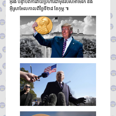
អ៊ីរ៉ង់ បន្ទាប់ពីការវាយប្រហារជាមុនរបស់អាម៉េរិក និង
អ៊ីស្រាអែលកាលពីថ្ងៃទី២៨ ខែកុម្ភៈ៕