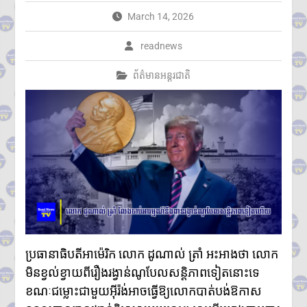
តាមប្រព័ន្ធច្ចេកវិទ្យា២៦៨ករណីត្រូវ
March 14, 2026
បញ្ជូនទៅតុលាការ និងពាក់ព័ន្ធមុខ
សញ្ញាសង្ស័យជិត ៣ពាន់នាក់
readnews
២៤ កក្កដា ២០២៦៖ ខួប ១ ឆ្នាំ នៃ
ការចងចាំអំពីការចាប់ផ្តើមជម្លោះ
ព័ត៌មានអន្តរជាតិ
ប្រដាប់អាវុធ និងការប្តេជ្ញាចិត្តរក្សា
សន្តិភាព
កម្ពុជា និង FBI ប្តេជ្ញាបន្តពង្រឹង
កិច្ចសហប្រតិបត្តិការសន្តិសុខ
ក្រសួងអប់រំ យុវជន និងកីឡា
ប្រកាសព័ត៌មានពីការប្រឡង
សញ្ញាបត្រមធ្យមសិក្សាទុតិយភូមិ
សម័យប្រឡង៖១០ សីហ ២០២៦
មានបេក្ខជនចុះឈ្មោះប្រឡង
សរុប១៥១,២៣៨នាក់
ស្រី៨៤,៧៣៥នាក់
ក្រុមអ្នកសង្កេតការណ៍អាស៊ាន ចុះ
ប្រធានាធិបតីអាម៉េរិក លោក ដូណាល់ ត្រាំ អះអាងថា លោក
ពិនិត្យស្ថានភាពជាក់ស្តែងនៅតាម
ព្រំដែនកម្ពុជា-ថៃ ក្នុងខេត្តបន្ទាយ
មិនខ្វល់ខ្វាយពីរឿងរង្វាន់ណូបែលសន្តិភាពទៀតនោះទេ
មានជ័យ
ខណៈជម្លោះជាមួយអ៊ីរ៉ង់អាចធ្វើឱ្យលោកបាត់បង់ឱកាស
លោកជំទាវបណ្ឌិត ពេជ ចន្ទមុន្នី