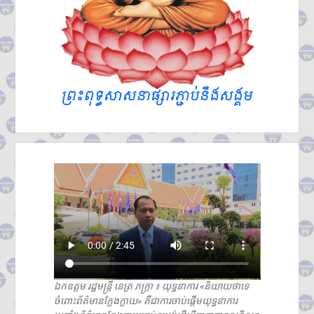
ឯកឧត្តម រដ្ឋមន្ត្រី នេត្រ ភក្រ្តា ៖ យុទ្ធនាការ «និយាយថាទេ
ចំពោះព័ត៌មានក្លែងក្លាយ» គឺជាការចាប់ផ្តើមយុទ្ធនាការ