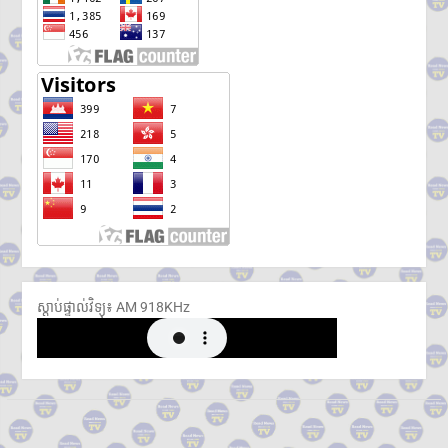
ស្តាប់ផ្ទាល់វិទ្យុ៖ ​AM 918KHz