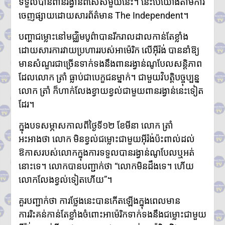
ទទួលបានពានរង្វាន់ពិសេសមួយនេះ។ នេះបើយោងតាមការ
ហ៊ុនម៉ាណែត អញ្ជើញប្រគល់ផ្ទះថ្មី
៣ខ្នង ជូនក្រុមគ្រួសារវីរកងទ័ពពលី
ចេញផ្សាយដោយសារព័ត៌មាន The Independent។
នៅខេត្តកណ្តាល
ក្រសួងបរិស្ថាន ស្នើឱ្យរដ្ឋបាល
បញ្ហាជម្លោះនៅមជ្ឈិមបូព៌ាបានរីករាលដាលកាន់តែខ្លាំង
រាជធានី-ខេត្ត អនុវត្តច្បាប់តឹងរ៉ឹង
ដោយសារការវាយប្រហាររបស់អាម៉េរិក លើអ៊ីរ៉ង់ បាននាំឱ្យ
លើការហាមនាំចូលសំណល់អាគុយ
មានសំណួរជាច្រើនទាក់ទងនឹងពានរង្វាន់ណូបែលសន្តិភាព
និងបរិក្ខារអេឡិចត្រូនិកប្រើប្រាស់រួច
ដែលលោក ត្រាំ ធ្លាប់ជាបេក្ខជនម្នាក់។ ជាមួយវិបត្តិបច្ចុប្បន្ន
អាជ្ញាធរខេត្តបន្ទាយមានជ័យ រៀបចំ
ការចាប់ឆ្នោត ជ្រើសរើសតូបលក់ដូរ
លោក ត្រាំ ក៏ហាក់លែងខ្វាយខ្វល់ជាមួយពានរង្វាន់នេះទៀត
សម្រាប់អាជីវករភៀសសឹក នៅភូមិ
ដែរ។
រង់ចាំ ជំហានដំបូង
ប្រមាណ៣០០តូប
ក្នុងបទសម្ភាសកាលពីថ្ងៃទី១២ ខែមីនា លោក ត្រាំ
លោក ទូច សុឃៈ បញ្ជាក់ថា៖ យុវតី
អះអាងថា លោក មិនខ្វល់ជម្លោះជាមួយអ៊ីរ៉ង់ប៉ះពាល់ដល់
សិង្ហបុរី មក កម្ពុជាដោយសារបញ្ហា
គ្រួសារ មិនមែនជាករណីជួញដូរ
ឱកាសរបស់លោកក្នុងការទទួលបានរង្វាន់ណូបែលឬអត់
មនុស្ស
នោះទេ។ លោកបានបញ្ជាក់ថា “លោកមិនដឹងទេ។ ហើយ
លោក ថម អេនឌ្រូ «ខ្ញុំរំជួលចិត្ត
លោកលែងខ្វល់ទៀតហើយ”។
ពេលពួកគាត់យំ ពេលនិយាយមក
កាន់ខ្ញុំ ពួកគាត់មិនអាចទៅផ្ទះវិញ
គួរបញ្ជាក់ថា ការថ្លែងនេះបានកើតឡើងក្នុងពេលមាន
ដោយសារថៃគ្រប់គ្រង ពួកគាត់
ការរិះគន់កាន់តែខ្លាំងចំពោះអាម៉េរិកទាក់ទងនឹងជម្លោះជាមួយ
សមនឹងត្រឡប់ទៅផ្ទះវិញ»