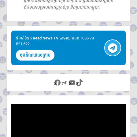
ប្រឆាំងព័ត៌មានក្លែងក្លាយគ្រប់ទម្រង់ដើម្បីធានាបានសន្តិសុខ
ព័ត៌មានសម្រាប់មនុស្សគ្រប់រូប និងប្រជាជនកម្ពុជា !
ទំនាក់ទំនង​​
Read News TV
តាមរយៈលេខ +855 78
521 522
ចុចតំណតេលេក្រាម
Facebook
Telegram
YouTube
TikTok