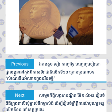
Post
Previous
Previous
ឯកឧត្តម ខៀវ កាញារីទ្ធ បញ្ចេញសៀវភៅ
navigation
post:
ផ្ទាល់ខ្លួននៅក្នុងឱកាសទិវាជាតិលើកទី១១ ក្រោមប្រធានបទ
“សំណេរនិងអំណានក្នុងបរិបទថ្មី”
Next
Next
សម្តេចកិត្តិសង្គហបណ្ឌិត ម៉ែន សំអន រៀបចំ
post:
ពិធីក្រុងពាលីសុំម្ចាស់ទឹកម្ចាស់ដី ដើម្បីរៀបចំព្រឹត្តិការណ៍បុណ្យទន្លេ
លើកទី១០ នៅខេត្តក្រចេះ