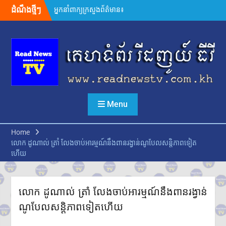
Skip
ដំណឹងថ្មីៗ
អ្នកនាំពាក្យក្រសួងព័ត៌មាន៖
to
គេហទំព័រមន្ទីរព័ត៌មានរាជធានី-ខេត្ត
content
ត្រូវក្លាយជាច្រកផ្តល់ព័ត៌មានផ្លូវការ
ដ៏សំខាន់
សម្តេចមហាបវរធិបតី ហ៊ុន
ម៉ាណែត ដាក់ចេញដំណោះស្រាយ
៨ចំណុច ពន្លឿនបញ្ហាជាប់គាំងនៃ
ការចេញបណ្ណសម្គាល់កម្មសិទ្ធិដីធ្លី
រដ្ឋមន្រ្តីក្រសួងមហាផ្ទៃ អំពាវនាវ
Menu
អង្គការ សមាគម ដៃគូអភិវឌ្ឍន៍ បន្ត
ចូលរួមលើកកម្ពស់អភិវឌ្ឍន៍ជាតិ
ឯកឧត្តម ស៊ុន ចាន់ថុល បញ្ជាក់ថា
Home
អត្រាពន្ធថ្មីចំនួន ១០% ដែល
លោក ដូណាល់ ត្រាំ លែងចាប់អារម្មណ៍នឹងពានរង្វាន់ណូបែលសន្តិភាពទៀត
សហរដ្ឋអាមេរិកដាក់លើកម្ពុជា
ហើយ
មិនមែនយកទៅបូកបន្ថែមលើអត្រា
១៩% នោះទេ
លោក ហ្សេលេនស្គី អះអាងថា រុស្ស៊ី
គ្រោងនាំទាហានកូរ៉េខាងជើង
លោក ដូណាល់ ត្រាំ លែងចាប់អារម្មណ៍នឹងពានរង្វាន់
៣០,០០០នាក់បន្ថែម មកចូលរួម
ណូបែលសន្តិភាពទៀតហើយ
ក្នុងសង្គ្រាម
ក្នុងរយៈពេល១ឆ្នាំ សំណុំរឿងឆបោក