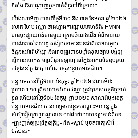
ទីតាំង និងបណ្តាញអ្នកពាក់ព័ន្ធនៅពីក្រោយ។
យ៉ាងណាមិញ កាលពីថ្ងៃទី៣០ និង ៣១ ខែមករា ឆ្នាំ២០២៦
លោក ហែម វណ្ណា ចាងហ្វាងការផ្សាយគេហទំព័រ HVNN
បានចុះផ្សាយព័ត៌មានមួយ ក្រោមចំណងជើង អំពីការរាយ
ការណ៍របស់ពលរដ្ឋ សង្ស័យថាមានជនជាតិបរទេសមួយ
ចំនួនរងអំពើហិង្សា និងអាចត្រូវបានបង្ខាំងខុសច្បាប់ បង្ខំឲ្យ
ធ្វើការឆបោកតាមប្រព័ន្ធអនឡាញ នៅក្នុងអាគារបិទខ្ទប់មួយ
កន្លែងនៅក្រុងប៉ោយប៉ែត ខេត្តបន្ទាយមានជ័យ។
បន្ទាប់មក នៅថ្ងៃទី០៣ ខែកុម្ភៈ ឆ្នាំ២០២៦ វេលាម៉ោង
ប្រមាណ ១០ ព្រឹក លោក ហែម វណ្ណា ត្រូវបានសមត្ថកិច្ចចាប់
ខ្លួន ហើយនៅថ្ងៃទី០៤ ខែកុម្ភៈ ឆ្នាំ២០២៦ សាលាដំបូងខេត្ត
បន្ទាយមានជ័យ បានសម្រេចឃុំខ្លួនបណ្តោះអាសន្ន ក្នុង
សំណុំរឿងព្រហ្មទណ្ឌលេខ ១៧៨ ដោយចោទប្រកាន់ពីបទ
«ញុះញង់ឲ្យប្រព្រឹត្តឧក្រិដ្ឋ» និង «ស្តាប់ ឬថតពាក្យសំដី
ឯកជន»។