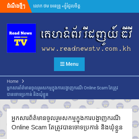
សមនឹងត្រឡប់ទៅផ្ទះវិញ»
Skip
ដំណឹងថ្មីៗ
អ្នកនាំពាក្យក្រសួងព័ត៌មាន៖
to
គេហទំព័រមន្ទីរព័ត៌មានរាជធានី-ខេត្ត
content
ត្រូវក្លាយជាច្រកផ្តល់ព័ត៌មានផ្លូវការ
ដ៏សំខាន់
សម្តេចមហាបវរធិបតី ហ៊ុន
ម៉ាណែត ដាក់ចេញដំណោះស្រាយ
៨ចំណុច ពន្លឿនបញ្ហាជាប់គាំងនៃ
ការចេញបណ្ណសម្គាល់កម្មសិទ្ធិដីធ្លី
រដ្ឋមន្រ្តីក្រសួងមហាផ្ទៃ អំពាវនាវ
Menu
អង្គការ សមាគម ដៃគូអភិវឌ្ឍន៍ បន្ត
ចូលរួមលើកកម្ពស់អភិវឌ្ឍន៍ជាតិ
ឯកឧត្តម ស៊ុន ចាន់ថុល បញ្ជាក់ថា
Home
អត្រាពន្ធថ្មីចំនួន ១០% ដែល
អ្នកសារព័ត៌មានចូលរួមសកម្មក្នុងការបង្ហាញករណី Online Scam តែត្រូវ
សហរដ្ឋអាមេរិកដាក់លើកម្ពុជា
បានចោទប្រកាន់ និងឃុំខ្លួន
មិនមែនយកទៅបូកបន្ថែមលើអត្រា
១៩% នោះទេ
លោក ហ្សេលេនស្គី អះអាងថា រុស្ស៊ី
អ្នកសារព័ត៌មានចូលរួមសកម្មក្នុងការបង្ហាញករណី
គ្រោងនាំទាហានកូរ៉េខាងជើង
៣០,០០០នាក់បន្ថែម មកចូលរួម
Online Scam តែត្រូវបានចោទប្រកាន់ និងឃុំខ្លួន
ក្នុងសង្គ្រាម
ក្នុងរយៈពេល១ឆ្នាំ សំណុំរឿងឆបោក