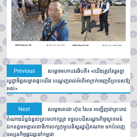
Post
Previous
Previous
សម្ដេចមហាបវរធិបតី៖ «យើងត្រូវតែរួមគ្នា
navigation
post:
ប្ដេជ្ញាចិត្តសម្អាតផ្ទះយើង បណ្ដេញរាល់អំពើអាក្រក់ចេញពីប្រទេសឱ្យ
អស់»
Next
Next
សម្ដេចតេជោ ហ៊ុន សែន អញ្ជើញជាព្រះរាជ
post:
តំណាងដ៏ខ្ពង់ខ្ពស់ព្រះមហាក្សត្រ ទទួលបដិសណ្ឋារកិច្ចស្វាគមន៍
ឯកឧត្តមអគ្គលេខាធិការបក្សកុម្មុយនិស្តរដ្ឋវៀតណាម មកបំពេញ
ទស្សនកិច្ចផ្លូវរដ្ឋនៅកម្ពុជា