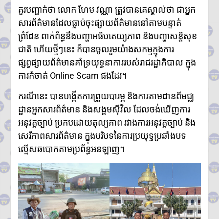
គួរបញ្ជាក់ថា លោក ហែម វណ្ណា ត្រូវបានគេស្គាល់ថា ជាអ្នក
សារព័ត៌មានដែលធ្លាប់ចុះផ្សាយព័ត៌មាននៅតាមបន្ទាត់
ព្រំដែន ពាក់ព័ន្ធនឹងបញ្ហាអធិបតេយ្យភាព និងបញ្ហាសន្តិសុខ
ជាតិ ហើយថ្មីៗនេះ ក៏បានចូលរួមយ៉ាងសកម្មក្នុងការ
ផ្សព្វផ្សាយព័ត៌មានគាំទ្រយុទ្ធនាការរបស់រាជរដ្ឋាភិបាល ក្នុង
ការកំចាត់ Online Scam ផងដែរ។
ករណីនេះ បានបង្កើតការព្រួយបារម្ភ និងការតាមដានពីមជ្ឈ
ដ្ឋានអ្នកសារព័ត៌មាន និងសង្គមស៊ីវិល ដែលចង់ឃើញការ
អនុវត្តច្បាប់ ប្រកបដោយតុល្យភាព រវាងការអនុវត្តច្បាប់ និង
សេរីភាពសារព័ត៌មាន ក្នុងបរិបទនៃការប្រយុទ្ធប្រឆាំងបទ
ល្មើសឆបោកតាមប្រព័ន្ធអនឡាញ។