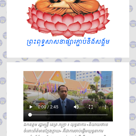
ឯកឧត្តម រដ្ឋមន្ត្រី នេត្រ ភក្រ្តា ៖ យុទ្ធនាការ «និយាយថាទេ
ចំពោះព័ត៌មានក្លែងក្លាយ» គឺជាការចាប់ផ្តើមយុទ្ធនាការ