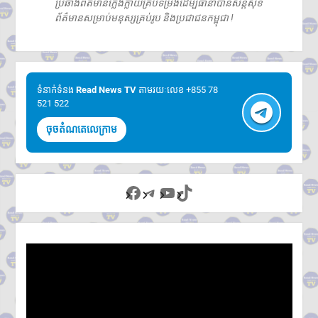
ប្រឆាំងព័ត៌មានក្លែងក្លាយគ្រប់ទម្រង់ដើម្បីធានាបានសន្តិសុខ
ព័ត៌មានសម្រាប់មនុស្សគ្រប់រូប និងប្រជាជនកម្ពុជា !
ទំនាក់ទំនង​​
Read News TV
តាមរយៈលេខ +855 78
521 522
ចុចតំណតេលេក្រាម
Facebook
Telegram
YouTube
TikTok