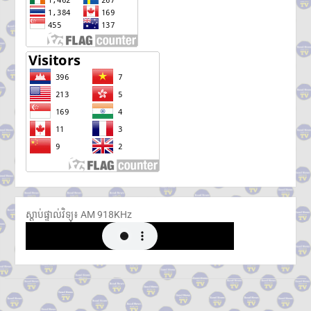
ស្តាប់ផ្ទាល់វិទ្យុ៖ ​AM 918KHz