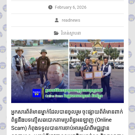
តាមប្រព័ន្ធច្ចេកវិទ្យា២៦៨ករណីត្រូវ
February 6, 2026
បញ្ជូនទៅតុលាការ និងពាក់ព័ន្ធមុខ
សញ្ញាសង្ស័យជិត ៣ពាន់នាក់
readnews
២៤ កក្កដា ២០២៦៖ ខួប ១ ឆ្នាំ នៃ
ការចងចាំអំពីការចាប់ផ្តើមជម្លោះ
រិះគន់ស្ថាបនា
ប្រដាប់អាវុធ និងការប្តេជ្ញាចិត្តរក្សា
សន្តិភាព
កម្ពុជា និង FBI ប្តេជ្ញាបន្តពង្រឹង
កិច្ចសហប្រតិបត្តិការសន្តិសុខ
ក្រសួងអប់រំ យុវជន និងកីឡា
ប្រកាសព័ត៌មានពីការប្រឡង
សញ្ញាបត្រមធ្យមសិក្សាទុតិយភូមិ
សម័យប្រឡង៖១០ សីហ ២០២៦
មានបេក្ខជនចុះឈ្មោះប្រឡង
សរុប១៥១,២៣៨នាក់
ស្រី៨៤,៧៣៥នាក់
ក្រុមអ្នកសង្កេតការណ៍អាស៊ាន ចុះ
អ្នកសារព័ត៌មានម្នាក់ដែលបានចូលរួម ចុះផ្សាយព័ត៌មានពាក់
ពិនិត្យស្ថានភាពជាក់ស្តែងនៅតាម
ព្រំដែនកម្ពុជា-ថៃ ក្នុងខេត្តបន្ទាយ
ព័ន្ធនឹងបទល្មើសឆបោកតាមប្រព័ន្ធអនឡាញ (Online
មានជ័យ
Scam) កំពុងទទួលបានការចាប់អារម្មណ៍ពីមជ្ឈដ្ឋាន
លោកជំទាវបណ្ឌិត ពេជ ចន្ទមុន្នី