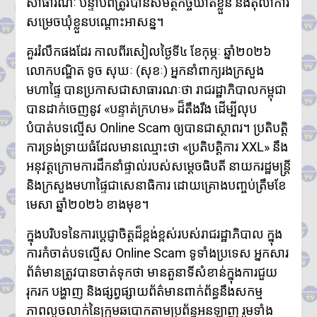
សាធារណៈ បន្ទាប់ពីត្រូវបានសមត្ថកិច្ចឃាត់ខ្លួន និងតុលាការ
ហ៊ុនម៉ាណែត អញ្ជើញប្រគល់ផ្ទះថ្មី
សម្រេចឃុំខ្លួនបណ្តោះអាសន្ន។
៣ខ្នង ជូនក្រុមគ្រួសារវីរកងទ័ពពលី
នៅខេត្តកណ្តាល
គួររំលឹកផងដែរ កាលពីរសៀលថ្ងៃទី៤ ខែកុម្ភៈ ឆ្នាំ២០២៦
ក្រសួងបរិស្ថាន ស្នើឱ្យរដ្ឋបាល
រាជធានី-ខេត្ត អនុវត្តច្បាប់តឹងរ៉ឹង
លោកបណ្ឌិត ទូច សុឃៈ (សុខៈ) អ្នកនាំពាក្យរងក្រសួង
លើការហាមនាំចូលសំណល់អាគុយ
មហាផ្ទៃ បានប្រកាសជាសាធារណៈថា រាជរដ្ឋាភិបាលកម្ពុជា
និងបរិក្ខារអេឡិចត្រូនិកប្រើប្រាស់រួច
បានដាក់ចេញនូវ «បន្ទាត់ក្រហម» ដ៏តឹងរឹង ដើម្បីលុប
អាជ្ញាធរខេត្តបន្ទាយមានជ័យ រៀបចំ
ការចាប់ឆ្នោត ជ្រើសរើសតូបលក់ដូរ
បំបាត់បទល្មើស Online Scam ឲ្យបានជាស្ថាពរ។ ប្រតិបត្តិ
សម្រាប់អាជីវករភៀសសឹក នៅភូមិ
ការទ្រង់ទ្រាយធំដែលមានឈ្មោះថា «ប្រតិបត្តិការ XXL» នឹង
រង់ចាំ ជំហានដំបូង
អនុវត្តក្រោមការដឹកនាំផ្ទាល់របស់សម្តេចធិបតី នាយករដ្ឋមន្ត្រី
ប្រមាណ៣០០តូប
និងក្រសួងមហាផ្ទៃជាសេនាធិការ ដោយគ្រោងបញ្ចប់ត្រឹមខែ
លោក ទូច សុឃៈ បញ្ជាក់ថា៖ យុវតី
សិង្ហបុរី មក កម្ពុជាដោយសារបញ្ហា
មេសា ឆ្នាំ២០២៦ ខាងមុខ។
គ្រួសារ មិនមែនជាករណីជួញដូរ
មនុស្ស
ក្នុងបរិបទនៃការប្តេជ្ញាចិត្តដ៏ខ្ពង់ខ្ពស់របស់រាជរដ្ឋាភិបាល ក្នុង
ការកំចាត់បទល្មើស Online Scam ទូទាំងប្រទេស អ្នកសារ
ព័ត៌មានត្រូវបានចាត់ទុកថា មានតួនាទីសំខាន់ក្នុងការជួយ
រុករក បង្ហាញ និងផ្សព្វផ្សាយព័ត៌មានពាក់ព័ន្ធនឹងសកម្ម
ភាពលួចលាក់នៃក្រុមឆបោកតាមប្រព័ន្ធអនឡាញ រួមទាំង