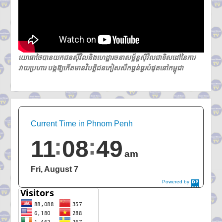
យោធាថៃបានយកជនស៊ីវិលនិងហេដ្ឋារចនាសម្ព័ន្ធស៊ីវិលជាទិសដៅនៃការ
វាយប្រហារ បង្កឱ្យកើតមានវិបត្តិជនភៀសសឹកធ្ងន់ធ្ងរបំផុតនៅកម្ពុជា
Current Time in Phnom Penh
11
08
49
am
Fri, August 7
Powered by
DaysPedia.c
om