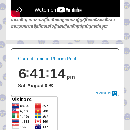
យោធាថៃបានយកជនស៊ីវិលនិងហេដ្ឋារចនាសម្ព័ន្ធស៊ីវិលជាទិសដៅនៃការ
វាយប្រហារ បង្កឱ្យកើតមានវិបត្តិជនភៀសសឹកធ្ងន់ធ្ងរបំផុតនៅកម្ពុជា
Current Time in Phnom Penh
6
41
15
pm
Sat, August 8
Powered by
DaysPedia.c
om