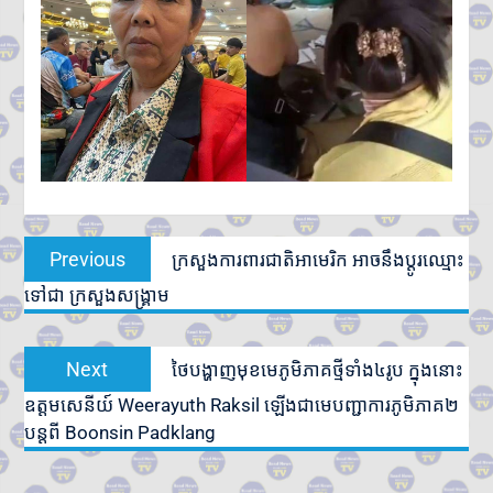
Post
Previous
Previous
ក្រសួងការពារជាតិអាមេរិក អាចនឹងប្តូរឈ្មោះ
navigation
post:
ទៅជា ក្រសួងសង្រ្គាម
Next
Next
ថៃ​បង្ហាញ​មុខ​មេភូមិភាគ​ថ្មីទាំង​៤រូប ក្នុងនោះ
post:
ឧត្តមសេនីយ៍ Weerayuth Raksil ឡើងជាមេបញ្ជាការភូមិភាគ២
បន្តពី Boonsin Padklang