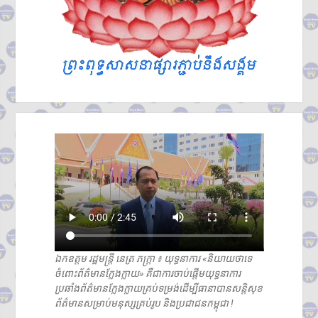
ឯកឧត្តម រដ្ឋមន្ត្រី នេត្រ ភក្រ្តា ៖ យុទ្ធនាការ «និយាយថាទេ
ចំពោះព័ត៌មានក្លែងក្លាយ» គឺជាការចាប់ផ្តើមយុទ្ធនាការ
ប្រឆាំងព័ត៌មានក្លែងក្លាយគ្រប់ទម្រង់ដើម្បីធានាបានសន្តិសុខ
ព័ត៌មានសម្រាប់មនុស្សគ្រប់រូប និងប្រជាជនកម្ពុជា !