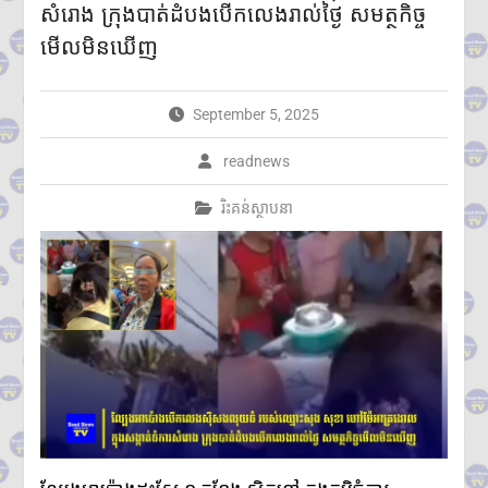
សំរោង ក្រុងបាត់ដំបងបើកលេងរាល់ថ្ងៃ សមត្ថកិច្ច
តាមប្រព័ន្ធច្ចេកវិទ្យា២៦៨ករណីត្រូវ
បញ្ជូនទៅតុលាការ និងពាក់ព័ន្ធមុខ
មើលមិនឃើញ
សញ្ញាសង្ស័យជិត ៣ពាន់នាក់
២៤ កក្កដា ២០២៦៖ ខួប ១ ឆ្នាំ នៃ
ការចងចាំអំពីការចាប់ផ្តើមជម្លោះ
September 5, 2025
ប្រដាប់អាវុធ និងការប្តេជ្ញាចិត្តរក្សា
សន្តិភាព
readnews
កម្ពុជា និង FBI ប្តេជ្ញាបន្តពង្រឹង
កិច្ចសហប្រតិបត្តិការសន្តិសុខ
រិះគន់ស្ថាបនា
ក្រសួងអប់រំ យុវជន និងកីឡា
ប្រកាសព័ត៌មានពីការប្រឡង
សញ្ញាបត្រមធ្យមសិក្សាទុតិយភូមិ
សម័យប្រឡង៖១០ សីហ ២០២៦
មានបេក្ខជនចុះឈ្មោះប្រឡង
សរុប១៥១,២៣៨នាក់
ស្រី៨៤,៧៣៥នាក់
ក្រុមអ្នកសង្កេតការណ៍អាស៊ាន ចុះ
ពិនិត្យស្ថានភាពជាក់ស្តែងនៅតាម
ព្រំដែនកម្ពុជា-ថៃ ក្នុងខេត្តបន្ទាយ
មានជ័យ
លោកជំទាវបណ្ឌិត ពេជ ចន្ទមុន្នី