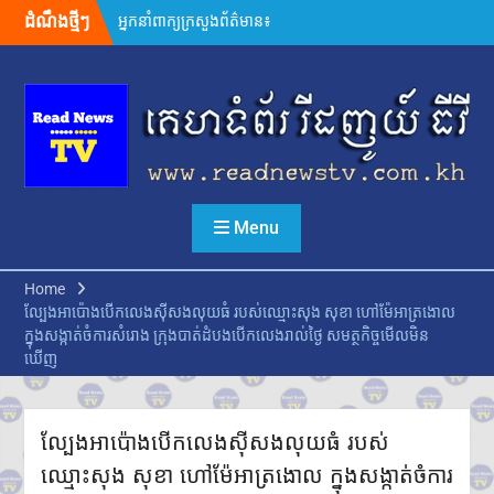
Skip
ដំណឹងថ្មីៗ
អ្នកនាំពាក្យក្រសួងព័ត៌មាន៖
to
គេហទំព័រមន្ទីរព័ត៌មានរាជធានី-ខេត្ត
content
ត្រូវក្លាយជាច្រកផ្តល់ព័ត៌មានផ្លូវការ
ដ៏សំខាន់
សម្តេចមហាបវរធិបតី ហ៊ុន
ម៉ាណែត ដាក់ចេញដំណោះស្រាយ
៨ចំណុច ពន្លឿនបញ្ហាជាប់គាំងនៃ
ការចេញបណ្ណសម្គាល់កម្មសិទ្ធិដីធ្លី
រដ្ឋមន្រ្តីក្រសួងមហាផ្ទៃ អំពាវនាវ
Menu
អង្គការ សមាគម ដៃគូអភិវឌ្ឍន៍ បន្ត
ចូលរួមលើកកម្ពស់អភិវឌ្ឍន៍ជាតិ
ឯកឧត្តម ស៊ុន ចាន់ថុល បញ្ជាក់ថា
Home
អត្រាពន្ធថ្មីចំនួន ១០% ដែល
ល្បែងអាប៉ោងបើកលេងស៊ីសងលុយធំ របស់ឈ្មោះសុង សុខា ហៅម៉ែអាត្រងោល
សហរដ្ឋអាមេរិកដាក់លើកម្ពុជា
ក្នុងសង្កាត់ចំការសំរោង ក្រុងបាត់ដំបងបើកលេងរាល់ថ្ងៃ សមត្ថកិច្ចមើលមិន
មិនមែនយកទៅបូកបន្ថែមលើអត្រា
ឃើញ
១៩% នោះទេ
លោក ហ្សេលេនស្គី អះអាងថា រុស្ស៊ី
គ្រោងនាំទាហានកូរ៉េខាងជើង
៣០,០០០នាក់បន្ថែម មកចូលរួម
ល្បែងអាប៉ោងបើកលេងស៊ីសងលុយធំ របស់
ក្នុងសង្គ្រាម
ឈ្មោះសុង សុខា ហៅម៉ែអាត្រងោល ក្នុងសង្កាត់ចំការ
ក្នុងរយៈពេល១ឆ្នាំ សំណុំរឿងឆបោក