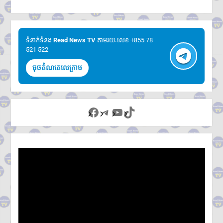
ទំនាក់ទំនង​​
Read News TV
តាមរយៈលេខ +855 78
521 522
ចុចតំណតេលេក្រាម
Facebook
Telegram
YouTube
TikTok