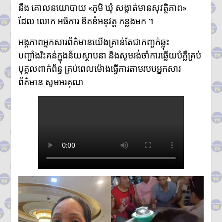
នឹង គោលនយោបាយ «ភូមិ ឃុំ សង្កាត់មានសុវត្ថិភាព»
ដែល លោក អធិការ ខិតខំអនុវត្ត កន្លងមក ។
អង្គភាពអ្នកសារព័ត៌មានយើងគ្រាន់តែជាកញ្ចក់ឆ្លុះ
បញ្ចាំងរិះគន់ក្នុងន័យស្ថាបនា និងសូមរង់ចាំការឆ្លើយបំភ្លឺគ្រប់
បុគ្គលពាក់ព័ន្ធ គ្រប់ពេលម៉ោងធ្វើការតាមរបបអ្នកសារ
ព័ត៌មាន សូមអរគុណ