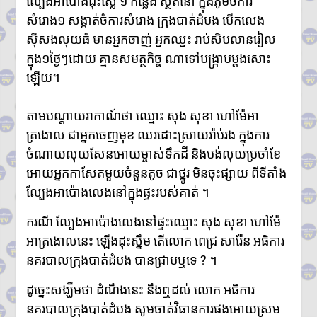
ល្បែងអាប៉ោងដុះស្លែ ១ កន្លែង ស្ថិតនៅ ក្នុងភូមិចំការ
ហ៊ុនម៉ាណែត អញ្ជើញប្រគល់ផ្ទះថ្មី
សំរោង១ សង្កាត់ចំការសំរោង ក្រុងបាត់ដំបង បើកលេង
៣ខ្នង ជូនក្រុមគ្រួសារវីរកងទ័ពពលី
នៅខេត្តកណ្តាល
ស៊ីសងលុយធំ មានអ្នកចាញ់ អ្នកឈ្នះ រាប់សិបលានរៀល
ក្រសួងបរិស្ថាន ស្នើឱ្យរដ្ឋបាល
ក្នុង១ថ្ងៃៗដោយ គ្មានសមត្ថកិច្ច ណាទៅបង្ក្រាបម្តងសោះ
រាជធានី-ខេត្ត អនុវត្តច្បាប់តឹងរ៉ឹង
ឡើយ។
លើការហាមនាំចូលសំណល់អាគុយ
និងបរិក្ខារអេឡិចត្រូនិកប្រើប្រាស់រួច
អាជ្ញាធរខេត្តបន្ទាយមានជ័យ រៀបចំ
តាមបណ្តាយរាកាណ៍ថា ឈ្មោះ សុង សុខា ហៅម៉ែអា
ការចាប់ឆ្នោត ជ្រើសរើសតូបលក់ដូរ
ត្រងោល ជាអ្នកចេញមុខ ឈរដោះស្រាយរ៉ាប់រង ក្នុងការ
សម្រាប់អាជីវករភៀសសឹក នៅភូមិ
ចំណាយលុយសែនអោយម្ចាស់ទឹកដី និងបង់លុយប្រចាំខែ
រង់ចាំ ជំហានដំបូង
ប្រមាណ៣០០តូប
អោយអ្នកកាសែតមួយចំនួនតូច ជាថ្នូរ មិនចុះផ្សាយ ពីទីតាំង
លោក ទូច សុឃៈ បញ្ជាក់ថា៖ យុវតី
ល្បែងអាប៉ោងលេងនៅក្នុងផ្ទះរបស់គាត់ ។
សិង្ហបុរី មក កម្ពុជាដោយសារបញ្ហា
គ្រួសារ មិនមែនជាករណីជួញដូរ
ករណី ល្បែងអាប៉ោងលេងនៅផ្ទះឈ្មោះ សុង សុខា ហៅម៉ែ
មនុស្ស
អាត្រងោលនេះ ឡើងដុះស្នឹម តើលោក ពេជ្រ សារ៉ែន អធិការ
លោក ថម អេនឌ្រូ «ខ្ញុំរំជួលចិត្ត
ពេលពួកគាត់យំ ពេលនិយាយមក
នគរបាលក្រុងបាត់ដំបង បានជ្រាបឬទេ ? ។
កាន់ខ្ញុំ ពួកគាត់មិនអាចទៅផ្ទះវិញ
ដោយសារថៃគ្រប់គ្រង ពួកគាត់
ដូច្នេះសង្ឃឹមថា ដំណឹងនេះ នឹងឮដល់ លោក អធិការ
សមនឹងត្រឡប់ទៅផ្ទះវិញ»
នគរបាលក្រុងបាត់ដំបង សូមចាត់វិធានការផងអោយស្រម