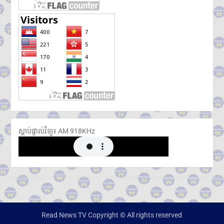
ស្តាប់ផ្ទាល់វិទ្យុ៖ ​AM 918KHz
Read News TV Copyright © All rights reserved