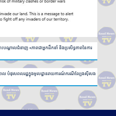
បណ្តុះបណ្តាលជំនាញ «ភាពជាអ្នកដឹកនាំ និងប្រសិទ្ធភាពនៃការ
ឋាភិបាល បំផុសពលរដ្ឋក្នុងមូលដ្ឋានរាយការណ៍ករណីល្បែងស៊ីសង