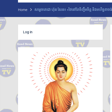
ក្រសួងអប់រំ យុវជន និងកីឡា ប្រកាសព័ត៌មានពីការ
ប្រឡងសញ្ញាបត្រមធ្យមសិក្សាទុតិយភូមិ សម័យ
សម្តេចតេជោ ហ៊ុន សែន៖ «ថៃនៅតែចិញ្ចឹមចិត្ត និងមហិច្ឆតាចង់
Home
ប្រឡង៖១០ សីហ ២០២៦ មានបេក្ខជនចុះឈ្មោះ
ប្រឡង សរុប១៥១,២៣៨នាក់ ស្រី៨៤,៧៣៥នាក់
ក្រុមអ្នកសង្កេតការណ៍អាស៊ាន ចុះពិនិត្យស្ថានភាពជាក់
ស្តែងនៅតាមព្រំដែនកម្ពុជា-ថៃ ក្នុងខេត្តបន្ទាយ
Log in
មានជ័យ
លោកជំទាវបណ្ឌិត ពេជ ចន្ទមុន្នី ហ៊ុនម៉ាណែត អញ្ជើញ
ប្រគល់ផ្ទះថ្មី ៣ខ្នង ជូនក្រុមគ្រួសារវីរកងទ័ពពលីនៅ
ខេត្តកណ្តាល
ក្រសួងបរិស្ថាន ស្នើឱ្យរដ្ឋបាលរាជធានី-ខេត្ត អនុវត្ត
ច្បាប់តឹងរ៉ឹងលើការហាមនាំចូលសំណល់អាគុយ និង
បរិក្ខារអេឡិចត្រូនិកប្រើប្រាស់រួច
អាជ្ញាធរខេត្តបន្ទាយមានជ័យ រៀបចំការចាប់ឆ្នោត
ជ្រើសរើសតូបលក់ដូរ សម្រាប់អាជីវករភៀសសឹក នៅ
ភូមិរង់ចាំ ជំហានដំបូងប្រមាណ៣០០តូប
លោក ទូច សុឃៈ បញ្ជាក់ថា៖ យុវតីសិង្ហបុរី មក កម្ពុជា
ដោយសារបញ្ហាគ្រួសារ មិនមែនជាករណីជួញដូរមនុស្ស
លោក ថម អេនឌ្រូ «ខ្ញុំរំជួលចិត្ត ពេលពួកគាត់យំ ពេល
និយាយមកកាន់ខ្ញុំ ពួកគាត់មិនអាចទៅផ្ទះវិញ
ដោយសារថៃគ្រប់គ្រង ពួកគាត់សមនឹងត្រឡប់ទៅផ្ទះ