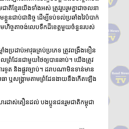
មជាតិខ្មែរយើងទាំងអស់ ត្រូវរួបរួមគ្នាជាចលនា
្លួនជាប់ជានិច្ច ដើម្បីទប់ទល់ប្រឆាំងវៃបំបាក់
ងមហិច្ចតាចង់លេបទឹកដីខេត្តមួយចំនួនរបស់
ប្រដាប់អាវុធគ្រប់ប្រភេទ ត្រូវពង្រឹងខឿន
្គោលព្រំដែនជាមួយថៃឲ្យបានឆាប់។ យើងត្រូវ
ទូត និងផ្លូវច្បាប់។ ដរាបណាមិនទាន់មាន
ងយោធា ឬសង្គ្រាមតាមព្រំដែនងាយនឹងកើតឡើង
ារដាស់តឿនដល់ បងប្អូនជនរួមជាតិកម្ពុជា