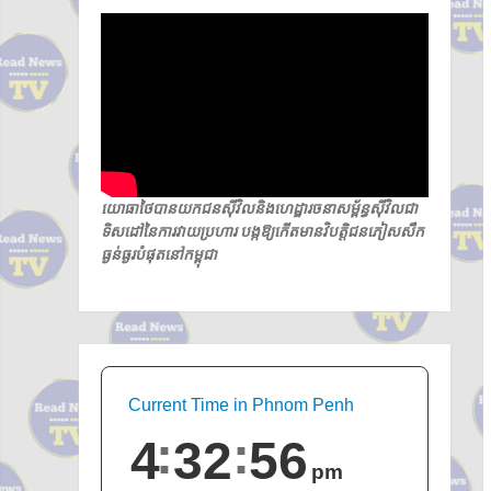
យោធាថៃបានយកជនស៊ីវិលនិងហេដ្ឋារចនាសម្ព័ន្ធស៊ីវិលជា
ទិសដៅនៃការវាយប្រហារ បង្កឱ្យកើតមានវិបត្តិជនភៀសសឹក
ធ្ងន់ធ្ងរបំផុតនៅកម្ពុជា
Current Time in Phnom Penh
4
32
57
pm