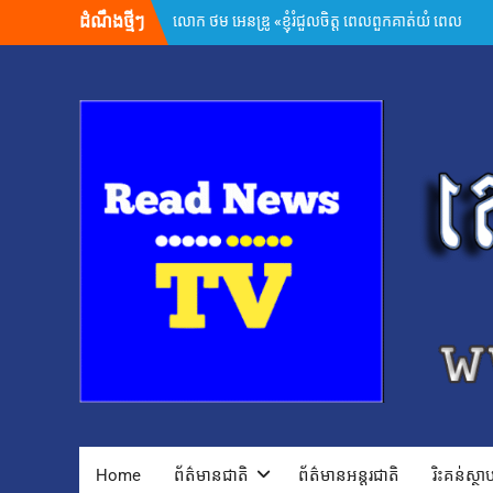
Skip
ដំណឹងថ្មីៗ
អ្នកនាំពាក្យក្រសួងព័ត៌មាន៖ គេហទំព័រមន្ទីរព័ត៌មាន
to
រាជធានី-ខេត្ត ត្រូវក្លាយជាច្រកផ្តល់ព័ត៌មានផ្លូវការដ៏
content
សំខាន់
សម្តេចមហាបវរធិបតី ហ៊ុន ម៉ាណែត ដាក់ចេញដំណោះ
ស្រាយ ៨ចំណុច ពន្លឿនបញ្ហាជាប់គាំងនៃការចេញ
បណ្ណសម្គាល់កម្មសិទ្ធិដីធ្លី
រដ្ឋមន្រ្តីក្រសួងមហាផ្ទៃ អំពាវនាវអង្គការ សមាគម ដៃគូ
អភិវឌ្ឍន៍ បន្តចូលរួមលើកកម្ពស់អភិវឌ្ឍន៍ជាតិ
ឯកឧត្តម ស៊ុន ចាន់ថុល បញ្ជាក់ថា អត្រាពន្ធថ្មីចំនួន
១០% ដែលសហរដ្ឋអាមេរិកដាក់លើកម្ពុជា មិនមែនយក
ទៅបូកបន្ថែមលើអត្រា ១៩% នោះទេ
លោក ហ្សេលេនស្គី អះអាងថា រុស្ស៊ីគ្រោងនាំទាហានកូរ៉េ
ខាងជើង ៣០,០០០នាក់បន្ថែម មកចូលរួមក្នុងសង្គ្រាម
ក្នុងរយៈពេល១ឆ្នាំ សំណុំរឿងឆបោកតាម
ប្រព័ន្ធច្ចេកវិទ្យា២៦៨ករណីត្រូវបញ្ជូនទៅតុលាការ និង
ពាក់ព័ន្ធមុខសញ្ញាសង្ស័យជិត ៣ពាន់នាក់
២៤ កក្កដា ២០២៦៖ ខួប ១ ឆ្នាំ នៃការចងចាំអំពីការ
ចាប់ផ្តើមជម្លោះប្រដាប់អាវុធ និងការប្តេជ្ញាចិត្តរក្សា
សន្តិភាព
កម្ពុជា និង FBI ប្តេជ្ញាបន្តពង្រឹងកិច្ចសហប្រតិបត្តិការ
Home
ព័ត៌មានជាតិ
ព័ត៌មានអន្តរជាតិ
រិះគន់ស្ថ
សន្តិសុខ