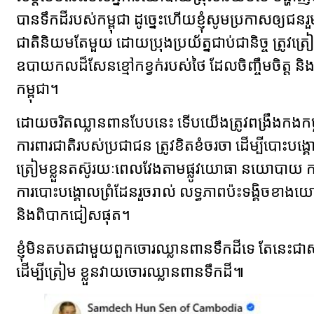
បានទឹកដីរបស់កម្ពុជា ដូច្នេះហើយខ្ញុំសូមប្រកាសឲ្យជនរួ
ជាតិនិយមតែមួយ ដោយប្រុងប្រយ័ត្នជាប់ជានិច្ច ត្រូវត្រៀមខ
ឧបាយកលដ៏សែនខ្មៅកខ្វក់របស់ថៃ ដែលចិញ្ចឹមចិត្ត និ
កម្ពុជា។
ដោយចរិតឈ្លានពានបែបនេះ ទើបយើងត្រូវពង្រឹងកងកម្លាំង
ការពារជាតិរបស់ប្រជាជន ត្រូវខិតខំចរចា ដើម្បីបោះបង
ត្រៀមខ្លួនតស៊ូរយៈពេលវែងតាមផ្លូវយោធា នយោបាយ ការ
ការបោះបង្គោលព្រំដែនរួចរាល់ លទ្ធភាពប៉ះទង្គិចខា
និងពិបាកជៀសផុត។
ខ្ញុំមិនតបតជាមួយពួកចោរឈ្លានពានទឹកដីទេ តែនេះជាស
ដើម្បីត្រៀម ខ្លួនវាយចោរឈ្លានពានទឹកដី៕