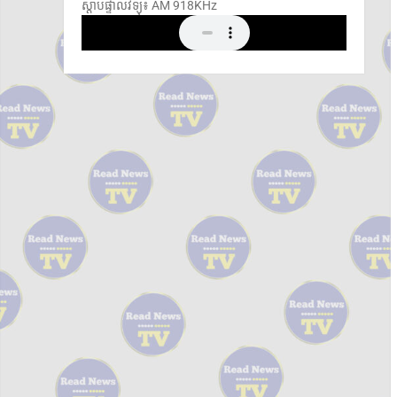
ស្តាប់ផ្ទាល់វិទ្យុ៖ ​AM 918KHz