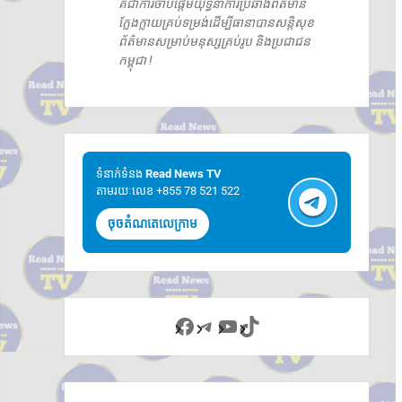
គឺជាការចាប់ផ្តើមយុទ្ធនាការប្រឆាំងព័ត៌មាន
ក្លែងក្លាយគ្រប់ទម្រង់ដើម្បីធានាបានសន្តិសុខ
ព័ត៌មានសម្រាប់មនុស្សគ្រប់រូប និងប្រជាជន
កម្ពុជា !
ទំនាក់ទំនង​​
Read News TV
តាមរយៈលេខ +855 78 521 522
ចុចតំណតេលេក្រាម
Facebook
Telegram
YouTube
TikTok