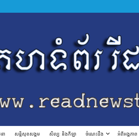
ាបនា
សន្តិសុខសង្គម
សិល្បៈ និងកីឡា
ចំណេះដឹង
អំពីអង្គភាព