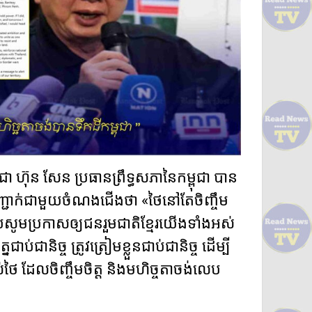
 ហ៊ុន សែន ប្រធានព្រឹទ្ធសភានៃកម្ពុជា បាន
្ជាក់ជាមួយចំណងជើងថា «ថៃនៅតែចិញ្ចឹម
ហើយសូមប្រកាសឲ្យជនរួមជាតិខ្មែរយើងទាំងអស់
់ជានិច្ច ត្រូវត្រៀមខ្លួនជាប់ជានិច្ច ដើម្បី
ថៃ ដែលចិញ្ចឹមចិត្ត និងមហិច្ចតាចង់លេប