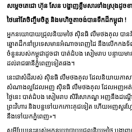
សម្តេចតេជោ ហ៊ុន សែន បង្ហាញខ្លឹមសារទាំងស្រុងដូច
ថៃនៅតែចិញ្ចឹមចិត្ត និងមហិច្ចតាចង់បានទឹកដីកម្ពុជា !
អ្នកនយោបាយជ្រុលនិយមថៃ សុិនធិ លឹមថងគុល បាននិ
ឆ្នោតដឹកនាំប្រទេសមានអំណាចពេញដៃ នឹងលើកកងទ័ពវ
ចំនួនរបស់កម្ពុជាដូចជា បាត់ដំបង សៀមរាប បន្ទាយម
ដល់រាជធានីភ្នំពេញទៀតផង។
នេះជាសំដីរបស់ ស៊ិនធិ លឹមថងគុល ដែលនិយាយភាស
សំណាងល្អដែលអញ ស៊ិនធិ លឹមថងគុល ដែលអញអត់
ថ្ងៃនេះ បាត់ដំបង សៀមរាប សិរីសោភណ្ឌ អញនឹង
ព្រះវិហារ និងបន្តទៅយកកោះគុជទៀត ហើយអញសួរហ្អ
នឹងទៅយកភ្នំពេញ»។
សម្តីបែបនេះរបស់អ្នកនយោបាយជ្រុលនិយមថៃ បង្ហាញយ៉ាងច