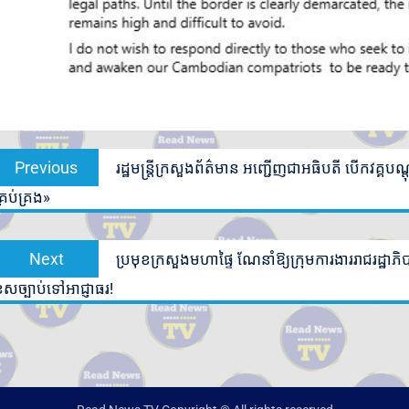
Post
Previous
Previous
រដ្ឋមន្ត្រីក្រសួងព័ត៌មាន អញ្ជើញជាអធិបតី បើកវគ្គ
navigation
post:
្រប់គ្រង»
Next
Next
ប្រមុខក្រសួងមហាផ្ទៃ ណែនាំឱ្យក្រុមការងាររាជរដ្
post:
ុសច្បាប់ទៅអាជ្ញាធរ!