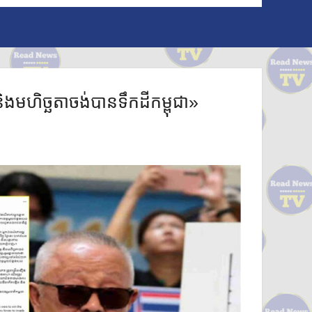
ិងមហិច្ឆតាចង់បានទឹកដីកម្ពុជា»