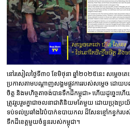
នៅរសៀលថ្ងៃទី៣០ ខែមិថុនា ឆ្នាំ២០២៥នេះ សម្តេចតេជោ
ប្រកាសតាមបណ្តាញសង្គមផ្លូវការរបស់សម្តេច ដោយបញ
ចិត្ត និងមហិច្ចតាចង់បានទឹកដីកម្ពុជា» ហើយដូច្នេះ
ត្រូវរួបរួមគ្នាជាចលនាជាតិនិយមតែមួយ ដោយប្រុងប្រយ័ត្នជាប
ទប់ទល់ប្រឆាំងវៃបំបាក់ឧបាយកល ដ៏សែនខ្មៅកខ្វក់របស់
ទឹកដីខេត្តមួយចំនួនរបស់កម្ពុជា។