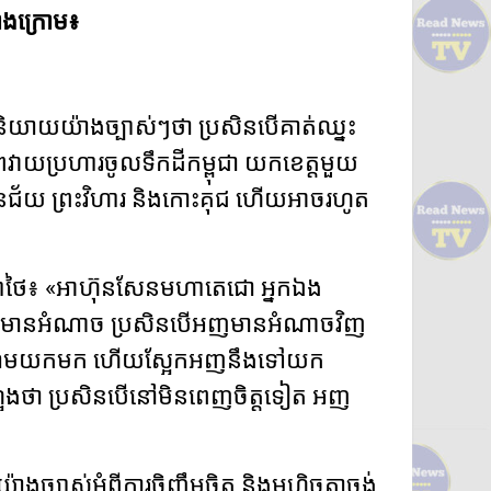
ខាងក្រោម៖
យាយយ៉ាងច្បាស់ៗថា ប្រសិនបើគាត់ឈ្នះ
ាយប្រហារចូលទឹកដីកម្ពុជា យកខេត្តមួយ
ានជ័យ ព្រះវិហារ និងកោះគុជ ហើយអាចរហូត
ាថៃ៖ «អាហ៊ុនសែនមហាតេជោ អ្នកឯង
មានអំណាច ប្រសិនបើអញមានអំណាចវិញ
ដណ្តើមយកមក ហើយស្អែកអញនឹងទៅយក
ែងថា ប្រសិនបើនៅមិនពេញចិត្តទៀត អញ
្បាស់អំពីការចិញ្ចឹមចិត្ត និងមហិច្ចតាចង់