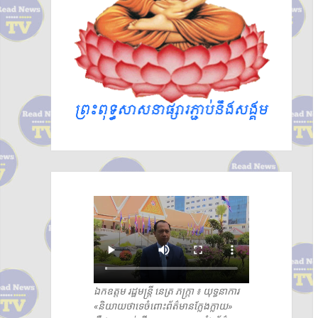
វិញ»
ឯកឧត្តម រដ្ឋមន្ត្រី នេត្រ ភក្រ្តា ៖ យុទ្ធនាការ
«និយាយថាទេចំពោះព័ត៌មានក្លែងក្លាយ»