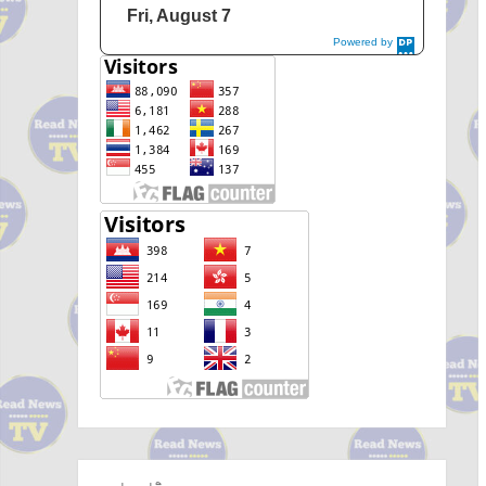
Fri, August 7
Powered by
DaysPedia.c
om