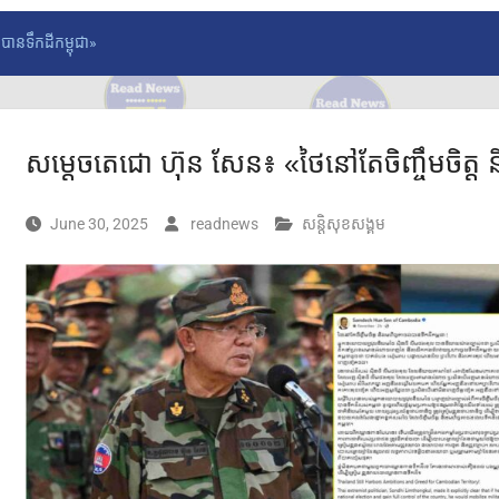
បានទឹកដីកម្ពុជា»
សម្តេចតេជោ ហ៊ុន សែន៖ «ថៃនៅតែចិញ្ចឹមចិត្ត ន
June 30, 2025
readnews
សន្តិសុខសង្គម