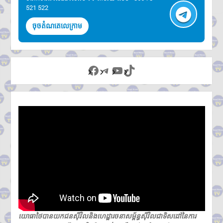
521 522
ចុចតំណតេលេក្រាម
Facebook
Telegram
YouTube
TikTok
យោធាថៃបានយកជនស៊ីវិលនិងហេដ្ឋារចនាសម្ព័ន្ធស៊ីវិលជាទិសដៅនៃការ