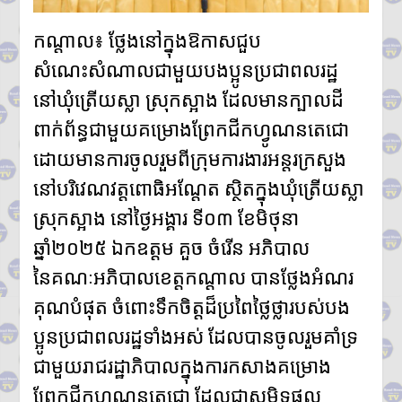
ព្រំដែនកម្ពុជា-ថៃ ក្នុងខេត្តបន្ទាយ
មានជ័យ
កណ្តាល៖ ថ្លែងនៅក្នុងឱកាសជួប
លោកជំទាវបណ្ឌិត ពេជ ចន្ទមុន្នី
ហ៊ុនម៉ាណែត អញ្ជើញប្រគល់ផ្ទះថ្មី
សំណេះសំណាលជាមួយបងប្អូនប្រជាពលរដ្ឋ
៣ខ្នង ជូនក្រុមគ្រួសារវីរកងទ័ពពលី
នៅឃុំត្រើយស្លា ស្រុកស្អាង ដែលមានក្បាលដី
នៅខេត្តកណ្តាល
ក្រសួងបរិស្ថាន ស្នើឱ្យរដ្ឋបាល
ពាក់ព័ន្ធជាមួយគម្រោងព្រែកជីកហ្វូណនតេជោ
រាជធានី-ខេត្ត អនុវត្តច្បាប់តឹងរ៉ឹង
ដោយមានការចូលរួមពីក្រុមការងារអន្តរក្រសួង
លើការហាមនាំចូលសំណល់អាគុយ
និងបរិក្ខារអេឡិចត្រូនិកប្រើប្រាស់រួច
នៅបរិវេណវត្តពោធិអណ្តែត ស្ថិតក្នុងឃុំត្រើយស្លា
អាជ្ញាធរខេត្តបន្ទាយមានជ័យ រៀបចំ
ការចាប់ឆ្នោត ជ្រើសរើសតូបលក់ដូរ
ស្រុកស្អាង នៅថ្ងៃអង្គារ ទី០៣ ខែមិថុនា
សម្រាប់អាជីវករភៀសសឹក នៅភូមិ
ឆ្នាំ២០២៥ ឯកឧត្ដម គួច ចំរើន អភិបាល
រង់ចាំ ជំហានដំបូង
ប្រមាណ៣០០តូប
នៃគណៈអភិបាលខេត្តកណ្ដាល បានថ្លែងអំណរ
លោក ទូច សុឃៈ បញ្ជាក់ថា៖ យុវតី
គុណបំផុត ចំពោះទឹកចិត្តដ៏ប្រពៃថ្លៃថ្លារបស់បង
សិង្ហបុរី មក កម្ពុជាដោយសារបញ្ហា
គ្រួសារ មិនមែនជាករណីជួញដូរ
ប្អូនប្រជាពលរដ្ឋទាំងអស់ ដែលបានចូលរួមគាំទ្រ
មនុស្ស
ជាមួយរាជរដ្ឋាភិបាលក្នុងការកសាងគម្រោង
លោក ថម អេនឌ្រូ «ខ្ញុំរំជួលចិត្ត
ពេលពួកគាត់យំ ពេលនិយាយមក
ព្រែកជីកហ្វូណនតេជោ ដែលជាសមិទ្ធផល
កាន់ខ្ញុំ ពួកគាត់មិនអាចទៅផ្ទះវិញ