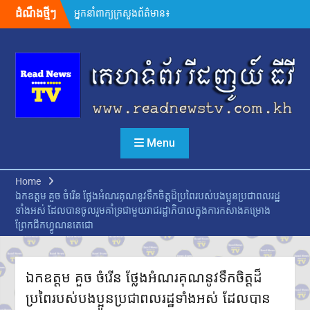
Skip
ដំណឹងថ្មីៗ
អ្នកនាំពាក្យក្រសួងព័ត៌មាន៖
to
គេហទំព័រមន្ទីរព័ត៌មានរាជធានី-ខេត្ត
content
ត្រូវក្លាយជាច្រកផ្តល់ព័ត៌មានផ្លូវការ
ដ៏សំខាន់
សម្តេចមហាបវរធិបតី ហ៊ុន
ម៉ាណែត ដាក់ចេញដំណោះស្រាយ
៨ចំណុច ពន្លឿនបញ្ហាជាប់គាំងនៃ
ការចេញបណ្ណសម្គាល់កម្មសិទ្ធិដីធ្លី
រដ្ឋមន្រ្តីក្រសួងមហាផ្ទៃ អំពាវនាវ
Menu
អង្គការ សមាគម ដៃគូអភិវឌ្ឍន៍ បន្ត
ចូលរួមលើកកម្ពស់អភិវឌ្ឍន៍ជាតិ
ឯកឧត្តម ស៊ុន ចាន់ថុល បញ្ជាក់ថា
Home
អត្រាពន្ធថ្មីចំនួន ១០% ដែល
ឯកឧត្ដម គួច ចំរើន ថ្លែងអំណរគុណនូវទឹកចិត្តដ៏ប្រពៃរបស់បងប្អូនប្រជាពលរដ្ឋ
សហរដ្ឋអាមេរិកដាក់លើកម្ពុជា
ទាំងអស់ ដែលបានចូលរួមគាំទ្រជាមួយរាជរដ្ឋាភិបាលក្នុងការកសាងគម្រោង
មិនមែនយកទៅបូកបន្ថែមលើអត្រា
ព្រែកជីកហ្វូណនតេជោ
១៩% នោះទេ
លោក ហ្សេលេនស្គី អះអាងថា រុស្ស៊ី
គ្រោងនាំទាហានកូរ៉េខាងជើង
៣០,០០០នាក់បន្ថែម មកចូលរួម
ឯកឧត្ដម គួច ចំរើន ថ្លែងអំណរគុណនូវទឹកចិត្តដ៏
ក្នុងសង្គ្រាម
ប្រពៃរបស់បងប្អូនប្រជាពលរដ្ឋទាំងអស់ ដែលបាន
ក្នុងរយៈពេល១ឆ្នាំ សំណុំរឿងឆបោក