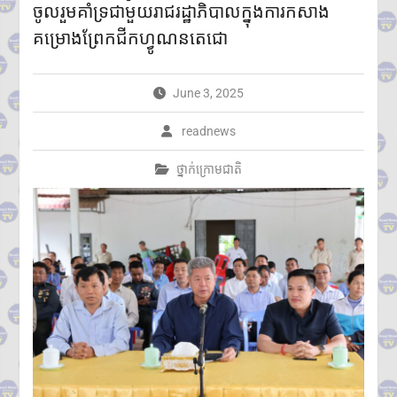
ចូលរួមគាំទ្រជាមួយរាជរដ្ឋាភិបាលក្នុងការកសាង
តាមប្រព័ន្ធច្ចេកវិទ្យា២៦៨ករណីត្រូវ
បញ្ជូនទៅតុលាការ និងពាក់ព័ន្ធមុខ
គម្រោងព្រែកជីកហ្វូណនតេជោ
សញ្ញាសង្ស័យជិត ៣ពាន់នាក់
២៤ កក្កដា ២០២៦៖ ខួប ១ ឆ្នាំ នៃ
ការចងចាំអំពីការចាប់ផ្តើមជម្លោះ
June 3, 2025
ប្រដាប់អាវុធ និងការប្តេជ្ញាចិត្តរក្សា
សន្តិភាព
readnews
ឯកឧត្ដម នេត្រ ភក្រ្ដា៖ កុងតឺន័រ
និងលួសបន្លា មិនមែនជាខ្សែបន្ទាត់
ថ្នាក់ក្រោមជាតិ
ព្រំដែនទេ ហើយកម្លាំងយោធាមិន
អាចកែប្រែព្រំដែនអន្តរជាតិបាន
ឡើយ
ក្រសួងអប់រំ យុវជន និងកីឡា
ប្រកាសព័ត៌មានពីការប្រឡង
សញ្ញាបត្រមធ្យមសិក្សាទុតិយភូមិ
សម័យប្រឡង៖១០ សីហ ២០២៦
មានបេក្ខជនចុះឈ្មោះប្រឡង
សរុប១៥១,២៣៨នាក់
ស្រី៨៤,៧៣៥នាក់
ក្រុមអ្នកសង្កេតការណ៍អាស៊ាន ចុះ
ពិនិត្យស្ថានភាពជាក់ស្តែងនៅតាម