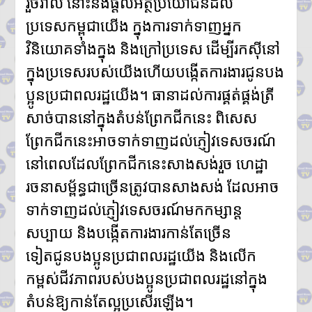
រួចរាល់ នោះនឹងផ្ដល់អត្ថប្រយោជន៍ដល់
ប្រទេសកម្ពុជាយើង ក្នុងការទាក់ទាញអ្នក
វិនិយោគទាំងក្នុង និងក្រៅប្រទេស ដើម្បីរកស៊ីនៅ
ក្នុងប្រទេសរបស់យើងហើយបង្កើតការងារជូនបង
ប្អូនប្រជាពលរដ្ឋយើង។ ធានាដល់ការផ្គត់ផ្គង់ត្រី
សាច់បាននៅក្នុងតំបន់ព្រែកជីកនេះ ពិសេស
ព្រែកជីកនេះអាចទាក់ទាញដល់ភ្ញៀវទេសចរណ៍
នៅពេលដែលព្រែកជីកនេះសាងសង់រួច ហេដ្ឋា
រចនាសម្ព័ន្ធជាច្រើនត្រូវបានសាងសង់ ដែលអាច
ទាក់ទាញដល់ភ្ញៀវទេសចរណ៍មកកម្សាន្ត
សប្បាយ និងបង្កើតការងារកាន់តែច្រើន
ទៀតជូនបងប្អូនប្រជាពលរដ្ឋយើង និងលើក
កម្ពស់ជីវភាពរបស់បងប្អូនប្រជាពលរដ្ឋនៅក្នុង
តំបន់ឱ្យកាន់តែល្អប្រសើរឡើង។