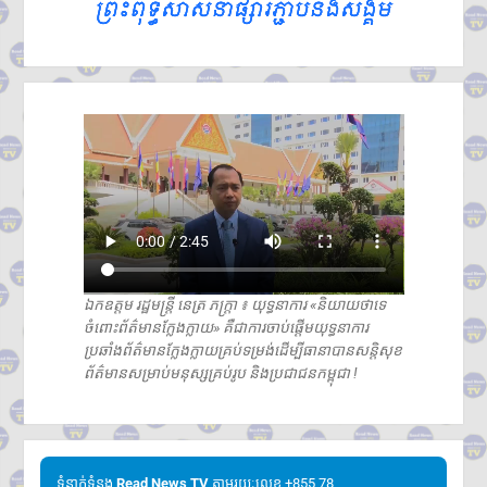
ឯកឧត្តម រដ្ឋមន្ត្រី នេត្រ ភក្រ្តា ៖ យុទ្ធនាការ «និយាយថាទេ
ចំពោះព័ត៌មានក្លែងក្លាយ» គឺជាការចាប់ផ្តើមយុទ្ធនាការ
ប្រឆាំងព័ត៌មានក្លែងក្លាយគ្រប់ទម្រង់ដើម្បីធានាបានសន្តិសុខ
ព័ត៌មានសម្រាប់មនុស្សគ្រប់រូប និងប្រជាជនកម្ពុជា !
ទំនាក់ទំនង​​
Read News TV
តាមរយៈលេខ +855 78