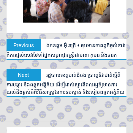
Post
Previous
Previous
ឯកឧត្តម អ៊ុំ រាត្រី ៖ ឆ្មបមានកាតព្វកិច្ចសំខាន់
navigation
post:
គឺការផ្ដល់សេវាថែទាំផ្នែកសម្ភពជូនស្ត្រីជាមាតា កុមារ និងទារក
Next
Next
រដ្ឋបាលខេត្តបាត់ដំបង ប្រារព្ធទិវាជាតិស្ដីពី
post:
ការបង្ការ និងពន្លត់អគ្គិភ័យ ដើម្បីដាស់ស្មារតីពលរដ្ឋឱ្យមានការ
យល់ដឹងខ្ពស់អំពីវិធីសាស្ត្រនៃការទប់ស្កាត់ និងរបៀបពន្លត់អគ្គិភ័យ