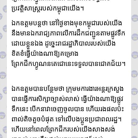
ដោយសារថៃគ្រប់គ្រង ពួកគាត់
ប្រវត្តិសាស្ត្ររបស់កម្ពុជាយើង។
សមនឹងត្រឡប់ទៅផ្ទះវិញ»
ឯកឧត្តមបន្តថា នៅថ្ងៃខាងមុខកម្ពុជារបស់យើង
នឹងមានឯករាជ្យភាពលើការដឹកជញ្ជូនតាមផ្លូវទឹក
ដោយខ្លួនឯង ដូច្នេះរាជរដ្ឋាភិបាលរបស់យើង
ខិតខំធ្វើយ៉ាងណាឱ្យគម្រោង
ព្រែកជីកហ្វូណនតេជោនេះទទួលបានជោគជ័យ។
ឯកឧត្តមបានបន្ថែមថា ក្រុមមការងារអន្តរក្រសួង
បានធ្វើការសិក្សាច្បាស់លាស់ ធ្វើយ៉ាងណាឱ្យផ្លូវ
ទឹកនេះ បើកនាវាចេញចូលបាន ហើយរងផលប៉ះ
ពាល់តិចតួចបំផុត ទៅលើបងប្អូនប្រជាពលរដ្ឋ។
ហើយនៅពេលព្រែកជីករបស់យើងសាងសង់