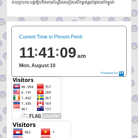
វាយប្រហារ បង្កឱ្យកើតមានវិបត្តិជនភៀសសឹកធ្ងន់ធ្ងរបំផុតនៅកម្ពុជា
Current Time in Phnom Penh
11
41
10
am
Mon, August 10
Powered by
DaysPedia.c
om