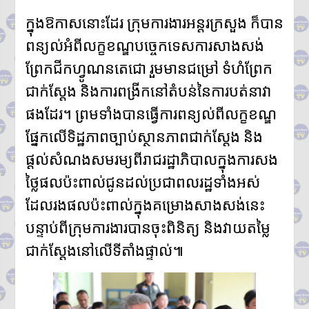
ក្នុងឱកាសនោះដែរ ក្រុមការងារអន្តរក្រសួង ក៏បាន
ពន្យល់អំពីលក្ខខណ្ឌបច្ចេកទេសការសាងសង់
ព្រែកជីកហ្វូណនតេជោ រួមមានជម្រៅ ទំហំព្រែក
ជាក់ស្ដែង និងការពង្រីកនៅតំបន់នៃការបត់នាវា
ផងដែរ។ ព្រមទាំងបានធ្វើការពន្យល់ពីលក្ខខណ្ឌ
ផ្នែកលើទិដ្ឋភាពច្បាប់ស្ថានភាពជាក់ស្តែង និង
ផ្តល់សំណងសមរម្យពីរាជរដ្ឋាភិបាលក្នុងការសង
ថ្លៃផលប៉ះពាល់ជូនដល់ប្រជាពលរដ្ឋទាំងអស់
ដែលរងផលប៉ះពាល់ក្នុងគម្រោងសាងសង់នេះ
បន្ទាប់ពីក្រុមការងារបានចុះពិនិត្យ និងវាយតម្លៃ
ជាក់ស្ដែងនៅលើទីតាំងផ្ទាល់៕