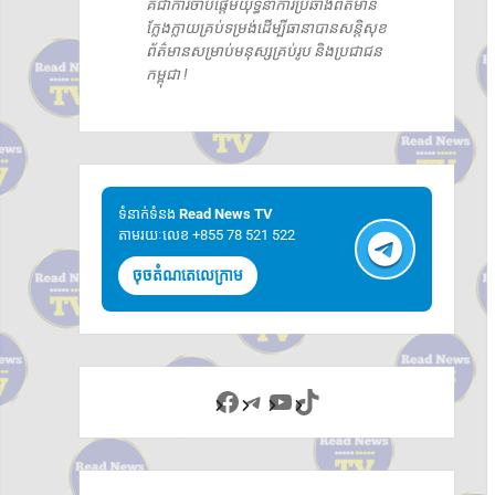
គឺជាការចាប់ផ្តើមយុទ្ធនាការប្រឆាំងព័ត៌មាន
ក្លែងក្លាយគ្រប់ទម្រង់ដើម្បីធានាបានសន្តិសុខ
ព័ត៌មានសម្រាប់មនុស្សគ្រប់រូប និងប្រជាជន
កម្ពុជា !
ទំនាក់ទំនង​​
Read News TV
តាមរយៈលេខ +855 78 521 522
ចុចតំណតេលេក្រាម
Facebook
Telegram
YouTube
TikTok