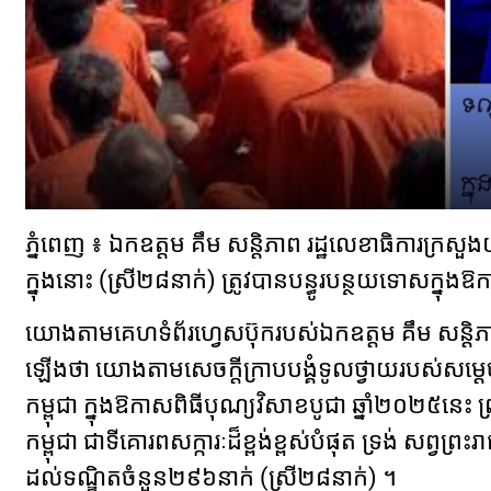
ភ្នំពេញ ៖ ឯកឧត្តម គឹ​ម សន្តិភាព រដ្ឋលេខាធិការ​ក្រសួងយ
ក្នុង​នោះ (​ស្រី​២៨​នាក់​) ត្រូវ​បាន​បន្ធូរ​បន្ថយទោស​ក្នុ
យោង​តាម​គេហទំព័រ​ហ្វេ​ស​ប៊ុ​ក​របស់​ឯកឧត្តម គឹ​ម សន្ដ
ឡើង​ថា យោង​តាម​សេចក្តី​ក្រាប​បង្គំ​ទូល​ថ្វាយ​របស់​សម្តេច
កម្ពុជា ក្នុង​ឱកាស​ពិធីបុណ្យ​វិសាខបូជា ឆ្នាំ​២០២៥​នេះ
កម្ពុជា ជាទី​គោរព​សក្ការៈ​ដ៏​ខ្ពង់ខ្ពស់​បំផុត ទ្រង់ សព្វ
ដល់​ទណ្ឌិត​ចំនួន​២៩៦​នាក់ (​ស្រី​២៨​នាក់​) ។