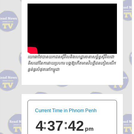
យោធាថៃបានយកជនស៊ីវិលនិងហេដ្ឋារចនាសម្ព័ន្ធស៊ីវិលជា
ទិសដៅនៃការវាយប្រហារ បង្កឱ្យកើតមានវិបត្តិជនភៀសសឹក
ធ្ងន់ធ្ងរបំផុតនៅកម្ពុជា
Current Time in Phnom Penh
4
37
43
pm