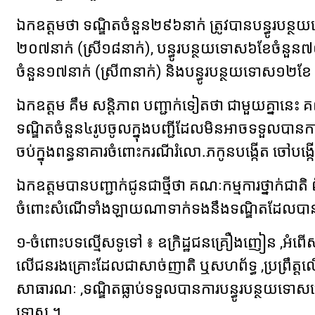
ឯកឧត្តម​ថា ទណ្ឌិត​ចំនួន​២៩៦​នាក់ ត្រូវ​បាន​បន្ធូរ​បន្
២០៧​នាក់ (​ស្រី​១៨​នាក់​), បន្ធូរ​បន្ថយទោស​៦​ខែ​ចំនួន​៧០​
ចំនួន​១៧​នាក់ (​ស្រី​៣​នាក់​) និង​បន្ធូរ​បន្ថយទោស​១២​ខែ ច
ឯកឧត្តម គឹ​ម សន្តិភាព បញ្ជាក់​ទៀត​ថា ជាមួយ​គ្នា​នេះ គ
ទណ្ឌិត​ចំនួន​៤​រូប​ចូល​ក្នុង​បញ្ជី​ដែល​មិន​អាច​ទទួល​បា
ចប់​ក្នុង​ពន្ធនាគារ​ចំពោះ​ករណី​រំ​លោ​.​ភ​កូនបង្កើត ចៅ​បង្កើត
ឯកឧត្តម​បាន​បញ្ជាក់​ជូន​ជា​ថ្មី​ថា គណៈកម្មការ​ថ្នាក់​ជ
ចំពោះ​សំណើ​ទាំងឡាយ​ណា​ទាក់ទង​នឹង​ទណ្ឌិត​ដែល​បាន​ប្រព
១-​ចំពោះ​បទល្មើស​ទូទៅ ៖ ឧក្រិដ្ឋជន​គ្រឿងញៀន ,​អំពើ​សា
លើ​ជន​រង​គ្រោះ​ដែល​ជា​សាច់ញាតិ ឬ​សហ​ព័ទ្ធ ,​ប្រព្រឹត្ត​លើ​ជន
សាធារណៈ ,​ទណ្ឌិត​ធ្លាប់​ទទួល​បានការ​បន្ធូរ​បន្ថយទោស​ច
ទោស ។