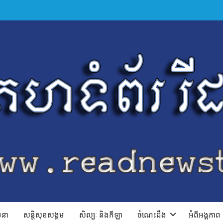
ាបនា
សន្តិសុខសង្គម
សិល្បៈ និងកីឡា
ចំណេះដឹង
អំពីអង្គភាព