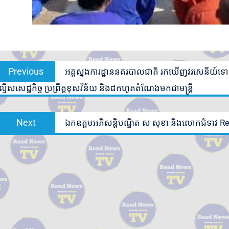
Post
Previous
Previous
អគ្គស្នងការដ្ឋាននគរបាលជាតិ រកឃើញវរសេនីយ៍ទ
navigation
post:
្មើសសេដ្ឋកិច្ច ប្រព្រឹត្តខុសវិន័យ និងដកហូតតំណែងមកជាមន្ដ្រី
Next
Next
ឯកឧត្ដមអភិសន្តិបណ្ឌិត ស សុខា និងលោកជំទាវ Reva Pr
post: