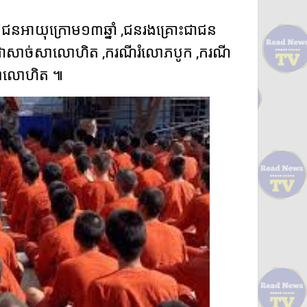
ន​អាយុ​ក្រោម​១៣​ឆ្នាំ ,​ជន​រង​គ្រោះជា​ជន​
្រោះជា​សាច់សាលោហិត ,​ករណី​រំលោភ​បូក ,​ករណី​
ច់សាលោហិត ៕