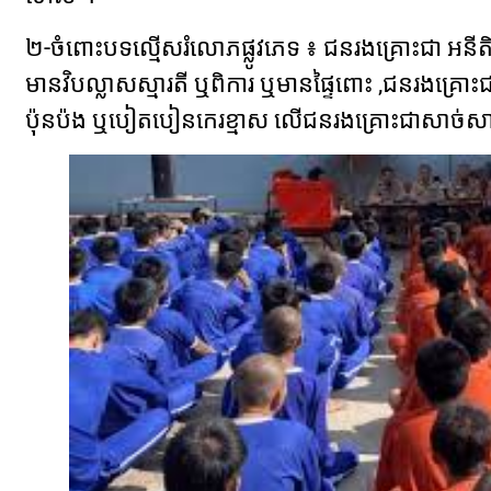
២-​ចំពោះ​បទល្មើស​រំលោភ​ផ្លូវភេទ ៖ ជន​រង​គ្រោះជា អនីតិជ
មាន​វិបល្លាស​ស្មារតី ឬ​ពិការ ឬ​មាន​ផ្ទៃពោះ ,​ជន​រង​គ
ប៉ុនប៉ង ឬ​បៀតបៀន​កេរ​ខ្មាស លើ​ជន​រង​គ្រោះជា​សា