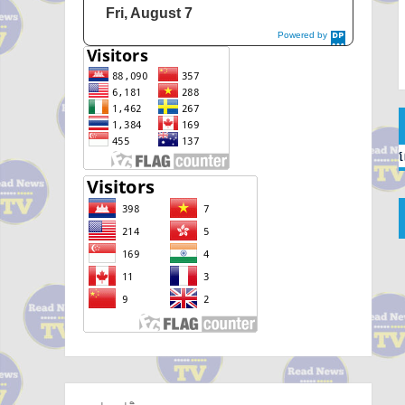
Fri, August 7
Powered by
DaysPedia.c
om
ល