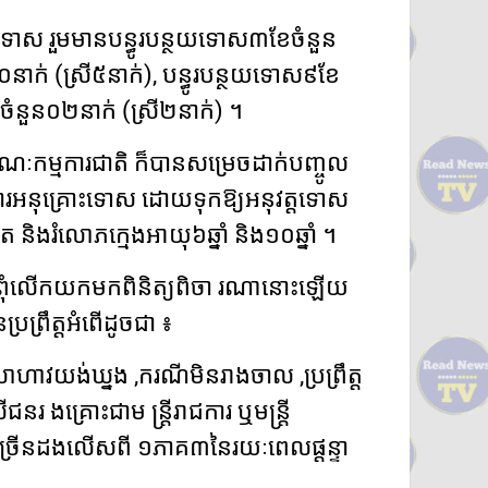
ថយទោស រួម​មាន​បន្ធូរ​បន្ថយទោស​៣​ខែ​ចំនួន
នាក់ (​ស្រី​៥​នាក់​), បន្ធូរ​បន្ថយទោស​៩​ខែ
ំនួន​០២​នាក់ (​ស្រី​២​នាក់​) ។
ណៈកម្មការ​ជាតិ ក៏​បាន​សម្រេច​ដាក់​បញ្ចូល
នការ​អនុគ្រោះ​ទោស ដោយ​ទុក​ឱ្យ​អនុវត្ត​ទោស​
 និង​រំលោភ​ក្មេង​អាយុ​៦​ឆ្នាំ និង​១០​ឆ្នាំ ។
ាតិ ពុំ​លើកយក​មក​ពិនិត្យ​ពិ​ចា រណា​នោះ​ឡើយ
្រឹត្ត​អំពើ​ដូច​ជា ៖
ហាវយង់ឃ្នង ,​ករណី​មិន​រាងចាល ,​ប្រព្រឹត្ត​
រ ង​គ្រោះ​ជាម ន្ត្រី​រាជការ ឬ​មន្ត្រី​
្រើន​ដង​លើស​ពី ១​ភាគ​៣​នៃ​រយៈពេល​ផ្តន្ទា