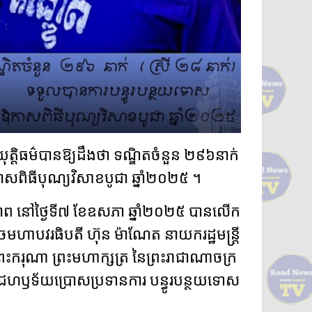
ុត្តិធម៌​បានឱ្យ​ដឹង​ថា ទណ្ឌិត​ចំនួន ២៩៦​នាក់
ង​ឱកាស​ពិធីបុណ្យ​វិសាខបូជា ឆ្នាំ​២០២៥ ។
ិភាព នៅ​ថ្ងៃ​ទី​៧ ខែឧសភា ឆ្នាំ​២០២៥ បាន​លើក​
​មហា​បវរ​ធិ​បតី ហ៊ុន ម៉ា​ណែ​ត នាយក​រដ្ឋមន្ត្រី​
 ព្រះករុណា ព្រះមហាក្សត្រ នៃ​ព្រះរាជាណាចក្រ​
ព្រះរាជហឫទ័យ​ប្រោស​ប្រទាន​ការ បន្ធូរ​បន្ថយទោស​