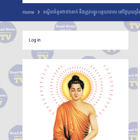
កម្ពុជា និង FBI ប្តេជ្ញាបន្តពង្រឹងកិច្ចសហប្រតិបត្តិការ
សន្តិសុខ
ទណ្ឌិត​ចំនួន​២៩៦​នាក់​ នឹង​ត្រូវ​​បន្ធូរ ​បន្ថយទោស​ ​​នៅ​ថ្ងៃ​បុ
Home
ក្រសួងអប់រំ យុវជន និងកីឡា ប្រកាសព័ត៌មានពីការ
ប្រឡងសញ្ញាបត្រមធ្យមសិក្សាទុតិយភូមិ សម័យ
ប្រឡង៖១០ សីហ ២០២៦ មានបេក្ខជនចុះឈ្មោះ
ប្រឡង សរុប១៥១,២៣៨នាក់ ស្រី៨៤,៧៣៥នាក់
Log in
ក្រុមអ្នកសង្កេតការណ៍អាស៊ាន ចុះពិនិត្យស្ថានភាពជាក់
ស្តែងនៅតាមព្រំដែនកម្ពុជា-ថៃ ក្នុងខេត្តបន្ទាយ
មានជ័យ
លោកជំទាវបណ្ឌិត ពេជ ចន្ទមុន្នី ហ៊ុនម៉ាណែត អញ្ជើញ
ប្រគល់ផ្ទះថ្មី ៣ខ្នង ជូនក្រុមគ្រួសារវីរកងទ័ពពលីនៅ
ខេត្តកណ្តាល
ក្រសួងបរិស្ថាន ស្នើឱ្យរដ្ឋបាលរាជធានី-ខេត្ត អនុវត្ត
ច្បាប់តឹងរ៉ឹងលើការហាមនាំចូលសំណល់អាគុយ និង
បរិក្ខារអេឡិចត្រូនិកប្រើប្រាស់រួច
អាជ្ញាធរខេត្តបន្ទាយមានជ័យ រៀបចំការចាប់ឆ្នោត
ជ្រើសរើសតូបលក់ដូរ សម្រាប់អាជីវករភៀសសឹក នៅ
ភូមិរង់ចាំ ជំហានដំបូងប្រមាណ៣០០តូប
លោក ទូច សុឃៈ បញ្ជាក់ថា៖ យុវតីសិង្ហបុរី មក កម្ពុជា
ដោយសារបញ្ហាគ្រួសារ មិនមែនជាករណីជួញដូរមនុស្ស