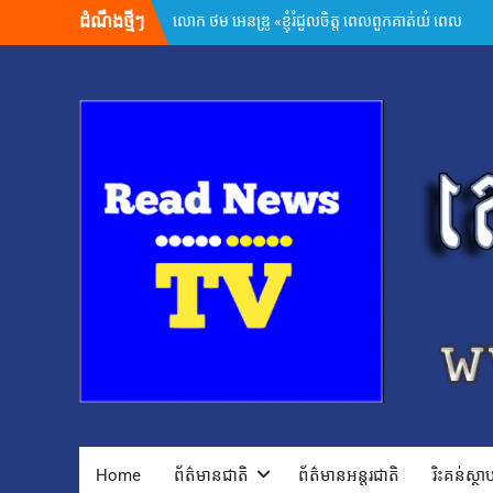
និយាយមកកាន់ខ្ញុំ ពួកគាត់មិនអាចទៅផ្ទះវិញ
Skip
ដំណឹងថ្មីៗ
ដោយសារថៃគ្រប់គ្រង ពួកគាត់សមនឹងត្រឡប់ទៅផ្ទះ
to
វិញ»
content
អ្នកនាំពាក្យក្រសួងព័ត៌មាន៖ គេហទំព័រមន្ទីរព័ត៌មាន
រាជធានី-ខេត្ត ត្រូវក្លាយជាច្រកផ្តល់ព័ត៌មានផ្លូវការដ៏
សំខាន់
សម្តេចមហាបវរធិបតី ហ៊ុន ម៉ាណែត ដាក់ចេញដំណោះ
ស្រាយ ៨ចំណុច ពន្លឿនបញ្ហាជាប់គាំងនៃការចេញ
បណ្ណសម្គាល់កម្មសិទ្ធិដីធ្លី
រដ្ឋមន្រ្តីក្រសួងមហាផ្ទៃ អំពាវនាវអង្គការ សមាគម ដៃគូ
អភិវឌ្ឍន៍ បន្តចូលរួមលើកកម្ពស់អភិវឌ្ឍន៍ជាតិ
ឯកឧត្តម ស៊ុន ចាន់ថុល បញ្ជាក់ថា អត្រាពន្ធថ្មីចំនួន
១០% ដែលសហរដ្ឋអាមេរិកដាក់លើកម្ពុជា មិនមែនយក
ទៅបូកបន្ថែមលើអត្រា ១៩% នោះទេ
លោក ហ្សេលេនស្គី អះអាងថា រុស្ស៊ីគ្រោងនាំទាហានកូរ៉េ
ខាងជើង ៣០,០០០នាក់បន្ថែម មកចូលរួមក្នុងសង្គ្រាម
ក្នុងរយៈពេល១ឆ្នាំ សំណុំរឿងឆបោកតាម
ប្រព័ន្ធច្ចេកវិទ្យា២៦៨ករណីត្រូវបញ្ជូនទៅតុលាការ និង
ពាក់ព័ន្ធមុខសញ្ញាសង្ស័យជិត ៣ពាន់នាក់
២៤ កក្កដា ២០២៦៖ ខួប ១ ឆ្នាំ នៃការចងចាំអំពីការ
ចាប់ផ្តើមជម្លោះប្រដាប់អាវុធ និងការប្តេជ្ញាចិត្តរក្សា
Home
ព័ត៌មានជាតិ
ព័ត៌មានអន្តរជាតិ
រិះគន់ស្ថ
សន្តិភាព