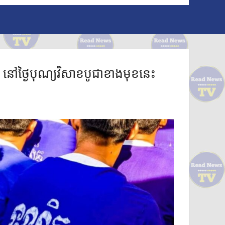
ស​ ​​នៅ​ថ្ងៃ​បុណ្យ​វិសាខបូជាខាងមុខនេះ