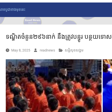
ណ្យ​វិសាខបូជាខាងមុខនេះ
ទណ្ឌិត​ចំនួន​២៩៦​នាក់​ នឹង​ត្រូវ​​បន្ធូរ ​បន្ថយទោ
May 8, 2025
readnews
សន្តិសុខសង្គម