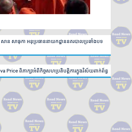
ោ សាន សាធុកា អនុប្រធាននាយកដ្ឋាននគរបាលប្រឆាំងបទ
ice ពិភាក្សាអំពីកិច្ចសហប្រតិបត្តិការក្នុងវិស័យពាក់ព័ន្ធ