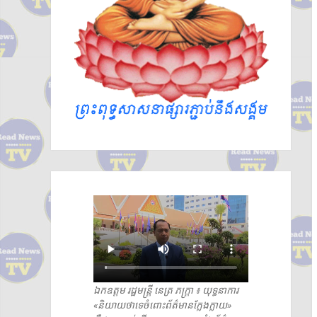
ឯកឧត្តម រដ្ឋមន្ត្រី នេត្រ ភក្រ្តា ៖ យុទ្ធនាការ
«និយាយថាទេចំពោះព័ត៌មានក្លែងក្លាយ»