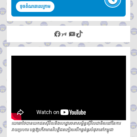
ចុចតំណតេលេក្រាម
Facebook
Telegram
YouTube
TikTok
យោធាថៃបានយកជនស៊ីវិលនិងហេដ្ឋារចនាសម្ព័ន្ធស៊ីវិលជាទិសដៅនៃការ
វាយប្រហារ បង្កឱ្យកើតមានវិបត្តិជនភៀសសឹកធ្ងន់ធ្ងរបំផុតនៅកម្ពុជា