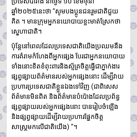
ប្រទេសបារាំង នាថ្ងៃទី ១០ ខែមិថុនា
ការចាប់ឆ្នោត ជ្រើសរើសតូបលក់ដូរ
សម្រាប់អាជីវករភៀសសឹក នៅភូមិ
ឆ្នាំ២០២៥នេះថា “សូមបងប្អូនជនរួមជាតិជួយ
រង់ចាំ ជំហានដំបូង
គិត ។ មានក្រុមអ្នកនយោបាយខ្លះមាត់ស្រែកថា
ប្រមាណ៣០០តូប
លោក ទូច សុឃៈ បញ្ជាក់ថា៖ យុវតី
ស្នេហាជាតិ។
សិង្ហបុរី មក កម្ពុជាដោយសារបញ្ហា
គ្រួសារ មិនមែនជាករណីជួញដូរ
ប៉ុន្តែនៅពេលដែលប្រទេសជាតិយើងប្រឈមនឹង
មនុស្ស
លោក ថម អេនឌ្រូ «ខ្ញុំរំជួលចិត្ត
ការគំរាមកំហែងពីអ្នកផ្សេង បែរជាអ្នកនយោបាយ
ពេលពួកគាត់យំ ពេលនិយាយមក
ទាំងនោះខិតខំពុះពារនិងស្ម័គ្រចិត្តធ្វើជាភ្នាក់ងារ
កាន់ខ្ញុំ ពួកគាត់មិនអាចទៅផ្ទះវិញ
ដោយសារថៃគ្រប់គ្រង ពួកគាត់
ផ្សព្វផ្សាយព័ត៌មានរបស់អ្នកផ្សេងនោះ ដើម្បីវាយ
សមនឹងត្រឡប់ទៅផ្ទះវិញ»
អ្នកនាំពាក្យក្រសួងព័ត៌មាន៖
ប្រហារប្រទេសជាតិខ្លួនឯងទៅវិញ (ជាពិសេស
គេហទំព័រមន្ទីរព័ត៌មានរាជធានី-ខេត្ត
ព័ត៌មានមិនពិត និងព័ត៌មានបំប៉ោងដែលប្រព័ន្ធ
ត្រូវក្លាយជាច្រកផ្តល់ព័ត៌មានផ្លូវការ
ដ៏សំខាន់
ផ្សព្វផ្សាយរបស់អ្នកផ្សេងនោះ បានរៀបចំឡើង
និងផ្សព្វផ្សាយដើម្បីវាយប្រហារផ្នែកចិត្ត
សាស្ត្រមកលើជាតិយើង) “។