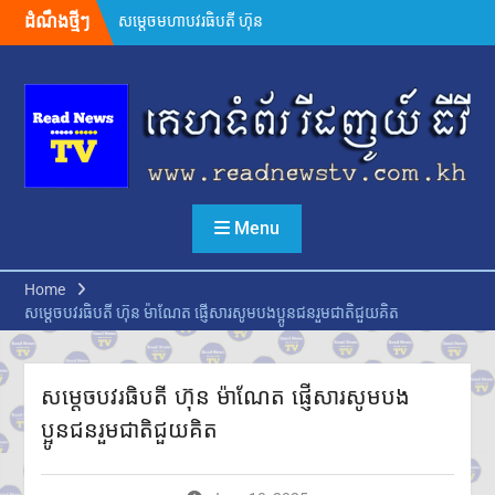
Skip
ម៉ាណែត ដាក់ចេញដំណោះស្រាយ
ដំណឹងថ្មីៗ
to
៨ចំណុច ពន្លឿនបញ្ហាជាប់គាំងនៃ
content
ការចេញបណ្ណសម្គាល់កម្មសិទ្ធិដីធ្លី
រដ្ឋមន្រ្តីក្រសួងមហាផ្ទៃ អំពាវនាវ
អង្គការ សមាគម ដៃគូអភិវឌ្ឍន៍ បន្ត
ចូលរួមលើកកម្ពស់អភិវឌ្ឍន៍ជាតិ
ឯកឧត្តម ស៊ុន ចាន់ថុល បញ្ជាក់ថា
អត្រាពន្ធថ្មីចំនួន ១០% ដែល
សហរដ្ឋអាមេរិកដាក់លើកម្ពុជា
Menu
មិនមែនយកទៅបូកបន្ថែមលើអត្រា
១៩% នោះទេ
លោក ហ្សេលេនស្គី អះអាងថា រុស្ស៊ី
Home
គ្រោងនាំទាហានកូរ៉េខាងជើង
សម្តេចបវរធិបតី ហ៊ុន ម៉ាណែត ផ្ញើសារសូមបងប្អូនជនរួមជាតិជួយគិត
៣០,០០០នាក់បន្ថែម មកចូលរួម
ក្នុងសង្គ្រាម
ក្នុងរយៈពេល១ឆ្នាំ សំណុំរឿងឆបោក
តាមប្រព័ន្ធច្ចេកវិទ្យា២៦៨ករណីត្រូវ
សម្តេចបវរធិបតី ហ៊ុន ម៉ាណែត ផ្ញើសារសូមបង
បញ្ជូនទៅតុលាការ និងពាក់ព័ន្ធមុខ
ប្អូនជនរួមជាតិជួយគិត
សញ្ញាសង្ស័យជិត ៣ពាន់នាក់
២៤ កក្កដា ២០២៦៖ ខួប ១ ឆ្នាំ នៃ
ការចងចាំអំពីការចាប់ផ្តើមជម្លោះ